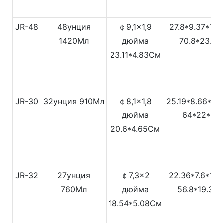
JR-48
48унция
￠9,1x1,9
27.8*9.37*14
1420Мл
дюйма
70.8*23.8
23.11*4.83См
JR-30
32унция
910Мл
￠8,1x1,8
25.19*8.66*1
дюйма
64*22*35
20.6*4.65См
JR-32
27унция
￠7,3x2
22.36*7.6*12
760Мл
дюйма
56.8*19.3*
18.54*5.08См