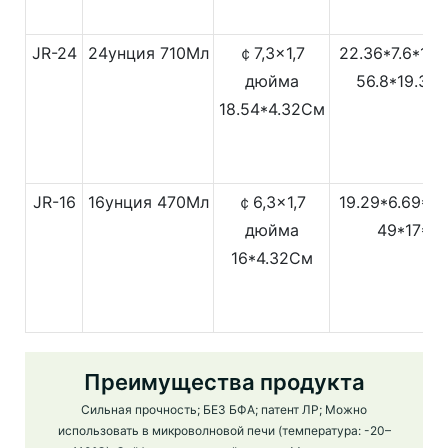
JR-24
24унция
710Мл
￠7,3x1,7
22.36*7.6*12
дюйма
56.8*19.3*
18.54*4.32См
JR-16
16унция
470Мл
￠6,3x1,7
19.29*6.69*1
дюйма
49*17*3
16*4.32См
Преимущества продукта
Сильная прочность; БЕЗ БФА; патент ЛР; Можно
использовать в микроволновой печи (температура: -20–