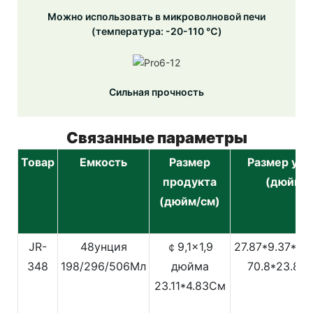
Можно использовать в микроволновой печи
(температура: -20-110 ℃)
Сильная прочность
Связанные параметры
Товар
Емкость
Размер
Размер упа
продукта
(дюйм/с
(дюйм/см)
JR-
48унция
￠9,1x1,9
27.87*9.37*1
348
198/296/506Мл
дюйма
70.8*23.8*
23.11*4.83См