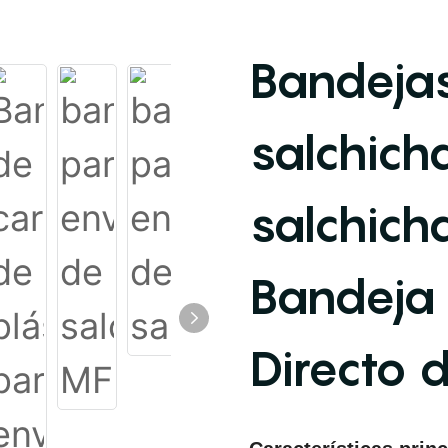
Bandeja
salchich
salchicha
Bandeja
Directo d