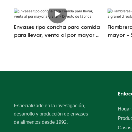
Envases tipo concha para comida
Fiambrera
para llevar, venta al por mayor a
mayor - S
granel - Directo de fábrica
directame
Enlac
Especializado en la investigación,
Hogar
desarrollo y producción de envases
Produc
de alimentos desde 1992.
Casos