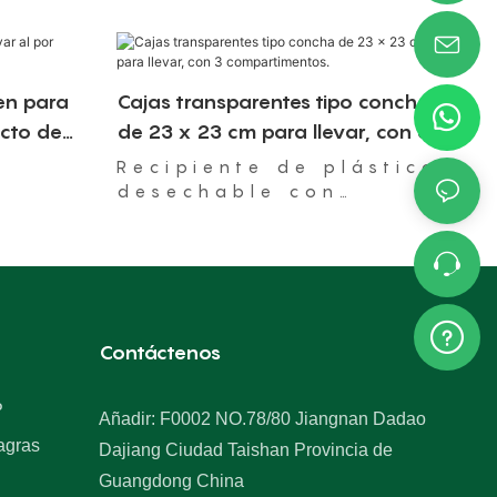
en para
Cajas transparentes tipo concha
ecto de
de 23 x 23 cm para llevar, con 3
compartimentos.
Recipiente de plástico
desechable con
bisagra, apto para
microondas.
Contáctenos
P
Añadir: F0002 NO.78/80 Jiangnan Dadao
agras
Dajiang Ciudad Taishan Provincia de
Guangdong China