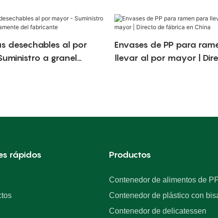
s desechables al por
Envases de PP para ram
uministro a granel
llevar al por mayor | Dir
nte del fabricante
fábrica en China
es rápidos
Productos
Contenedor de alimentos de P
tos
Contenedor de plástico con bis
Contenedor de delicatessen