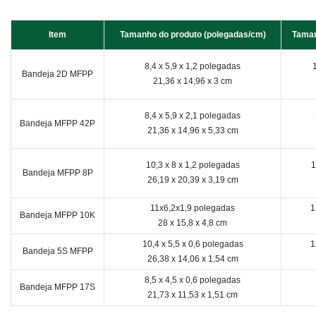
Item
Tamanho do produto (polegadas/cm)
Taman
8,4 x 5,9 x 1,2 polegadas
Bandeja 2D MFPP
21,36 x 14,96 x 3 cm
8,4 x 5,9 x 2,1 polegadas
Bandeja MFPP 42P
21,36 x 14,96 x 5,33 cm
10,3 x 8 x 1,2 polegadas
1
Bandeja MFPP 8P
26,19 x 20,39 x 3,19 cm
11x6,2x1,9 polegadas
1
Bandeja MFPP 10K
28 x 15,8 x 4,8 cm
10,4 x 5,5 x 0,6 polegadas
1
Bandeja 5S MFPP
26,38 x 14,06 x 1,54 cm
8,5 x 4,5 x 0,6 polegadas
Bandeja MFPP 17S
21,73 x 11,53 x 1,51 cm