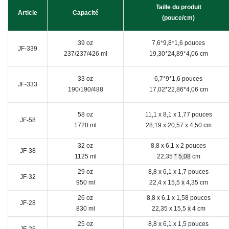
Taille du produit
Article
Capacité
(pouce/cm)
39 oz
7,6*9,8*1,6 pouces
JF-339
237/237/426 ml
19,30*24,89*4,06 cm
33 oz
6,7*9*1,6 pouces
JF-333
190/190/488
17,02*22,86*4,06 cm
58 oz
11,1 x 8,1 x 1,77 pouces
JF-58
1720 ml
28,19 x 20,57 x 4,50 cm
32 oz
8,8 x 6,1 x 2 pouces
JF-38
1125 ml
22,35
*
5,08
cm
29 oz
8,8 x 6,1 x 1,7 pouces
JF-32
950 ml
22,4 x 15,5
x
4,35 cm
26 oz
8,8 x 6,1 x 1,58 pouces
JF-28
830 ml
22,35 x 15,5
x
4 cm
25 oz
8,8 x 6,1 x 1,5 pouces
JF-25