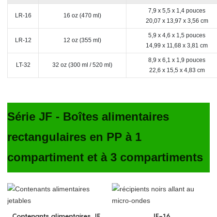
7,9 x 5,5 x 1,4 pouces
LR-16
16 oz (470 ml)
20,07 x 13,97 x 3,56 cm
5,9 x 4,6 x 1,5 pouces
LR-12
12 oz (355 ml)
14,99 x 11,68 x 3,81 cm
8,9 x 6,1 x 1,9 pouces
LT-32
32 oz (300 ml / 520 ml)
22,6 x 15,5 x 4,83 cm
Série JF - Boîtes alimentaires
rectangulaires en PP à 1
compartiment et à 3 compartiments
Contenants alimentaires JF
JF-16