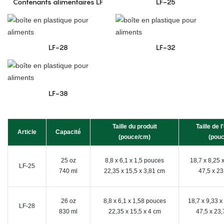
Contenants alimentaires LF
LF-25
LF-28
LF-32
LF-38
Taille du produit
Taille de 
Article
Capacité
(pouce/cm)
(pou
25 oz
8,8 x 6,1 x 1,5 pouces
18,7 x 8,25 
LF-25
740 ml
22,35 x 15,5 x 3,81 cm
47,5 x 23
26 oz
8,8 x 6,1 x 1,58 pouces
18,7 x 9,33 
LF-28
830 ml
22,35 x 15,5 x 4 cm
47,5 x 23,