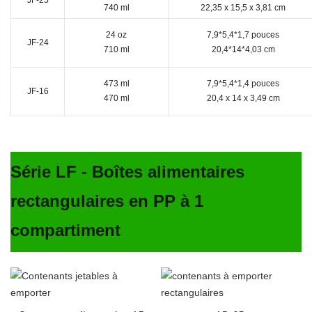
740 ml
22,35 x 15,5 x 3,81 cm
24 oz
7,9*5,4*1,7 pouces
JF-24
710 ml
20,4*14*4,03 cm
473 ml
7,9*5,4*1,4 pouces
JF-16
470 ml
20,4 x 14 x 3,49 cm
Série LF - Boîtes alimentaires
rectangulaires en PP à 1
compartiment