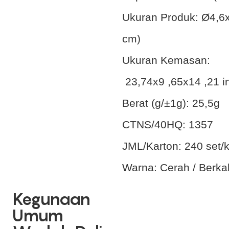
Ukuran Produk:
Ø4,6x
cm)
Ukuran Kemasan:
23,74x9 ,65x14 ,21 i
Berat (g/±1g):
25,5g
CTNS/40HQ:
1357
JML/Karton:
240 set/
Warna:
Cerah / Berka
Kegunaan
Umum