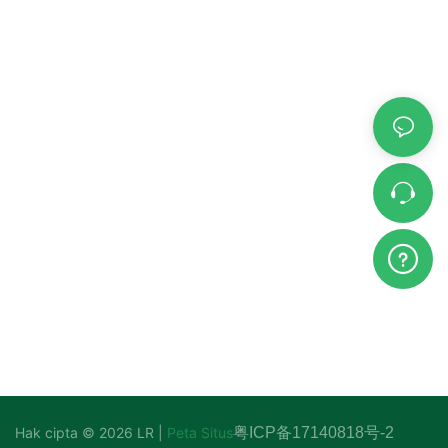
Hak cipta © 2026 LR |
Peta Situs
粤ICP备17140818号-2