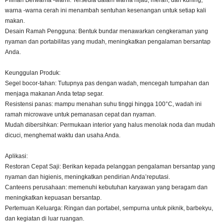
Pilihan Berwarna -warni: Tersedia dalam warna hijau, merah, dan kuning,
warna -warna cerah ini menambah sentuhan kesenangan untuk setiap kali
makan.
Desain Ramah Pengguna: Bentuk bundar menawarkan cengkeraman yang
nyaman dan portabilitas yang mudah, meningkatkan pengalaman bersantap
Anda.
Keunggulan Produk:
Segel bocor-tahan: Tutupnya pas dengan wadah, mencegah tumpahan dan
menjaga makanan Anda tetap segar.
Resistensi panas: mampu menahan suhu tinggi hingga 100°C, wadah ini
ramah microwave untuk pemanasan cepat dan nyaman.
Mudah dibersihkan: Permukaan interior yang halus menolak noda dan mudah
dicuci, menghemat waktu dan usaha Anda.
Aplikasi:
Restoran Cepat Saji: Berikan kepada pelanggan pengalaman bersantap yang
nyaman dan higienis, meningkatkan pendirian Anda’reputasi.
Canteens perusahaan: memenuhi kebutuhan karyawan yang beragam dan
meningkatkan kepuasan bersantap.
Pertemuan Keluarga: Ringan dan portabel, sempurna untuk piknik, barbekyu,
dan kegiatan di luar ruangan.