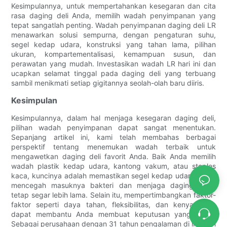
Kesimpulannya, untuk mempertahankan kesegaran dan cita
rasa daging deli Anda, memilih wadah penyimpanan yang
tepat sangatlah penting. Wadah penyimpanan daging deli LR
menawarkan solusi sempurna, dengan pengaturan suhu,
segel kedap udara, konstruksi yang tahan lama, pilihan
ukuran, kompartementalisasi, kemampuan susun, dan
perawatan yang mudah. ​​Investasikan wadah LR hari ini dan
ucapkan selamat tinggal pada daging deli yang terbuang
sambil menikmati setiap gigitannya seolah-olah baru diiris.
Kesimpulan
Kesimpulannya, dalam hal menjaga kesegaran daging deli,
pilihan wadah penyimpanan dapat sangat menentukan.
Sepanjang artikel ini, kami telah membahas berbagai
perspektif tentang menemukan wadah terbaik untuk
mengawetkan daging deli favorit Anda. Baik Anda memilih
wadah plastik kedap udara, kantong vakum, atau stoples
kaca, kuncinya adalah memastikan segel kedap udara untuk
mencegah masuknya bakteri dan menjaga daging Anda
tetap segar lebih lama. Selain itu, mempertimbangkan faktor-
faktor seperti daya tahan, fleksibilitas, dan kenyamanan
dapat membantu Anda membuat keputusan yang tepat.
Sebagai perusahaan dengan 31 tahun pengalaman di industri