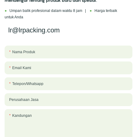
mendengar tentang produk baru dan spesial.
●
Umpan balik profesional dalam waktu 8 jam |
●
Harga terbaik
untuk Anda
lr@lrpacking.com
Nama Produk
Email Kami
Telepon/whatsapp
Perusahaan Jasa
Kandungan