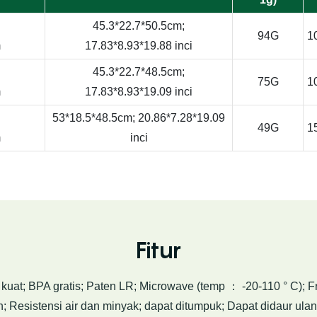
45.3*22.7*50.5cm;
94G
1
m
17.83*8.93*19.88 inci
45.3*22.7*48.5cm;
75G
1
m
17.83*8.93*19.09 inci
53*18.5*48.5cm; 20.86*7.28*19.09
49G
1
m
inci
Fitur
uat; BPA gratis; Paten LR; Microwave (temp ： -20-110 ° C); 
n; Resistensi air dan minyak; dapat ditumpuk; Dapat didaur ula