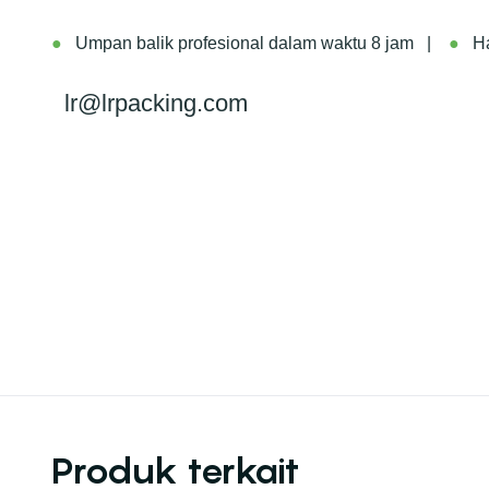
●
Umpan balik profesional dalam waktu 8 jam |
●
Ha
lr@lrpacking.com
Produk terkait