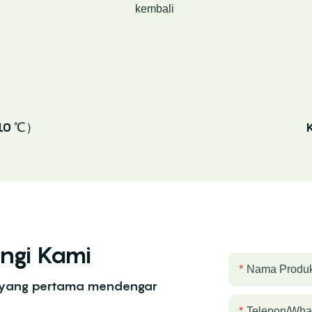
kembali
110 ℃）
ngi Kami
Nama Produ
 yang pertama mendengar
Telepon/wha