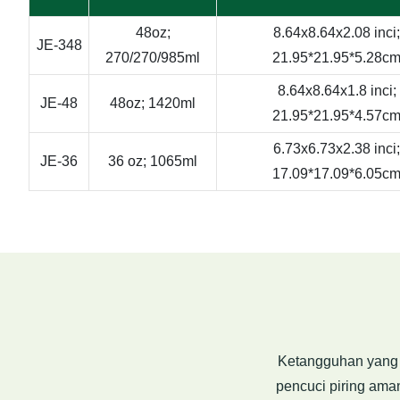
48oz;
8.64x8.64x2.08 inci;
JE-348
270/270/985ml
21.95*21.95*5.28c
8.64x8.64x1.8 inci;
JE-48
48oz; 1420ml
21.95*21.95*4.57c
6.73x6.73x2.38 inci;
JE-36
36 oz; 1065ml
17.09*17.09*6.05c
Ketangguhan yang k
pencuci piring ama