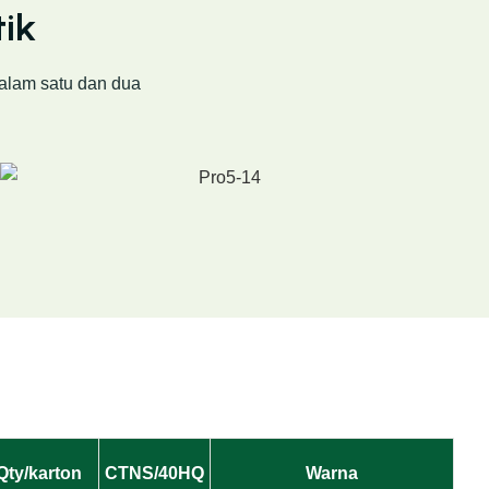
tik
dalam satu dan dua
Qty/karton
CTNS/40HQ
Warna