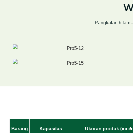
Wa
Pangkalan hitam a
Barang
Kapasitas
Ukuran produk (inci/