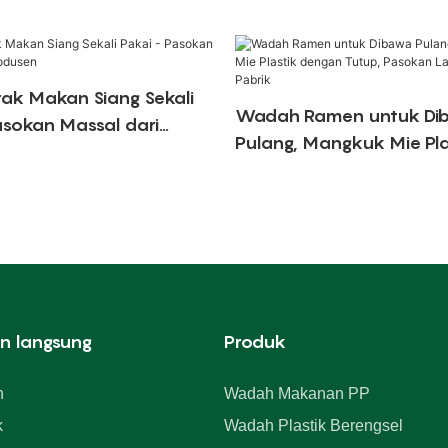
tak Makan Siang Sekali
Wadah Ramen untuk Di
asokan Massal dari
Pulang, Mangkuk Mie Pla
dengan Tutup, Pasokan 
dari Pabrik
n langsung
Produk
h
Wadah Makanan PP
k
Wadah Plastik Berengsel