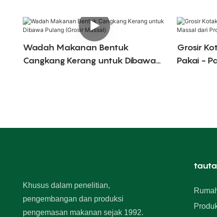
Wadah Makanan Bentuk
Grosir Ko
Cangkang Kerang untuk Dibawa
Pakai - P
Pulang (Grosir Massal)
Produsen
tauta
Khusus dalam penelitian,
Ruma
pengembangan dan produksi
Produ
pengemasan makanan sejak 1992.