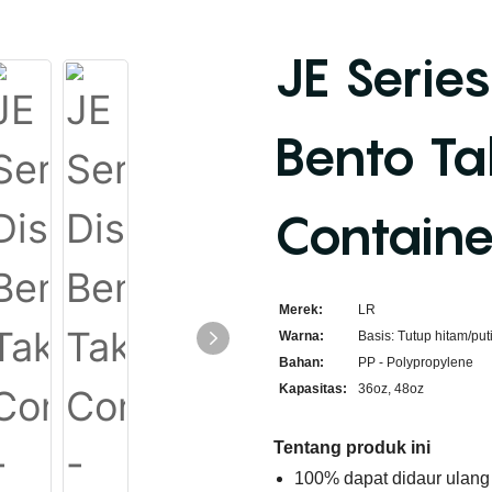
JE Serie
Bento T
Containe
Merek:
LR
Warna:
Basis: Tutup hitam/puti
Bahan:
PP - Polypropylene
Kapasitas:
36oz, 48oz
Tentang produk ini
100% dapat didaur ulang