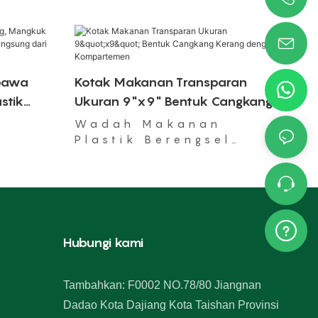
bawa
Kotak Makanan Transparan
stik
Ukuran 9"x9" Bentuk Cangkang
Langsung
Kerang dengan 3 Kompartemen
Wadah Makanan
Plastik Berengsel
Sekali Pakai yang
Aman untuk Microwave
Hubungi kami
Tambahkan: F0002 NO.78/80 Jiangnan
Dadao Kota Dajiang Kota Taishan Provinsi