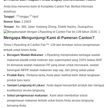
Anda bisa menemui kami di Kompleks Canton Fair. Berikut informasi
detailnya:
23
27
Tanggal
:
hingga
April
Nomor Stan
: 2.2N03
Tempat
: No. 380, Jalan Yuejiang Zhong, Distrik Haizhu, Guangzhou
Mengapa Mengunjungi Kami di Pameran Canton?
ke-
Temui LRpacking di Canton Fair
139 dan temukan solusi pengemasan
terbaik untuk bisnis Anda.
Beragam Wadah Makanan
: LRpacking memproduksi berbagai wadah
makanan plastik untuk restoran dan supermarket yang 100% bebas BAP.
Ini termasuk wadah makanan PP yang aman untuk microwave, wadah
berengsel MFPP, wadah makanan siap saji, dan piring sekali pakai.
Produk Baru
: Pertama-tama, Anda akan melihat lebih dekat rangkaian
produk baru kami.
Sampel Langsung di Lokasi
: Anda dapat menyentuh produk dan menguji
kualitasnya secara langsung.
Solusi pengemasan makanan
: Kami akan membahas solusi
pengemasan makanan terbaik untuk bisnis Anda secara langsung
bersama Anda.