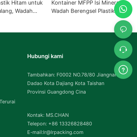
stik Hitam untuk
Kontainer MFPP Isi Mineral
ulang, Wadah
Wadah Berengsel Plastik
 MFPP, Pasokan
PP Grosir
Hubungi kami
Tambahkan: F0002 NO.78/80 Jiangnan
Dadao Kota Dajiang Kota Taishan
Provinsi Guangdong Cina
erurai
Kontak: MS.CHAN
Telepon: +86 13326828480
E-mail:
lr@lrpacking.com