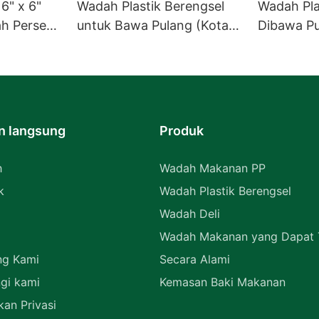
6" x 6"
Wadah Plastik Berengsel
Wadah Pla
h Persegi
untuk Bawa Pulang (Kotak
Dibawa P
Burger
Cangkang Kerang) untuk
Berengsel
Perlengkapan Restoran
Massal
n langsung
Produk
h
Wadah Makanan PP
k
Wadah Plastik Berengsel
Wadah Deli
Wadah Makanan yang Dapat T
ng Kami
Secara Alami
gi kami
Kemasan Baki Makanan
kan Privasi