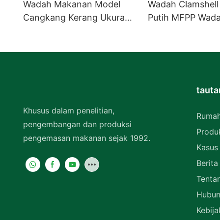
Wadah Makanan Model
Wadah Clamshell 
Cangkang Kerang Ukuran
Putih MFPP Wada
9" x 9" untuk Dibawa
Berengsel Kotak 
Pulang, Warna Putih,
EP-61
Bahan MFPP, Wadah
Berengsel, 1 Kompartemen
tauta
Khusus dalam penelitian,
Ruma
pengembangan dan produksi
Produ
pengemasan makanan sejak 1992.
Kasus
Berita
Tenta
Hubun
Kebija