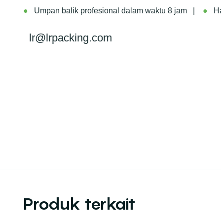
●
Umpan balik profesional dalam waktu 8 jam |
●
Ha
lr@lrpacking.com
Produk terkait