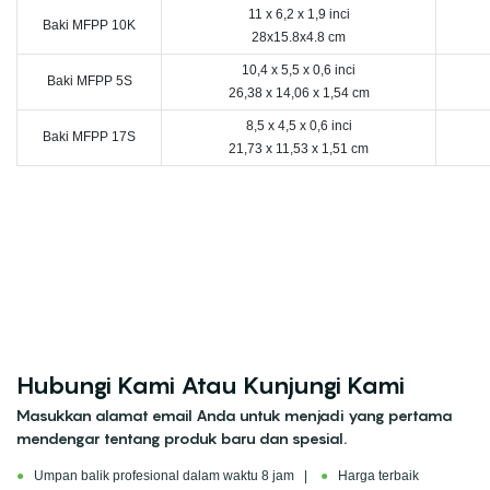
11 x 6,2 x 1,9 inci
Baki MFPP 10K
28x15.8x4.8 cm
10,4 x 5,5 x 0,6 inci
Baki MFPP 5S
26,38 x 14,06 x 1,54 cm
8,5 x 4,5 x 0,6 inci
Baki MFPP 17S
21,73 x 11,53 x 1,51 cm
Hubungi Kami Atau Kunjungi Kami
Masukkan alamat email Anda untuk menjadi yang pertama
mendengar tentang produk baru dan spesial.
●
Umpan balik profesional dalam waktu 8 jam |
●
Harga terbaik