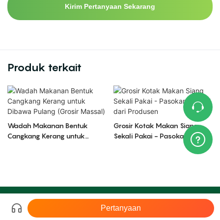
Kirim Pertanyaan Sekarang
Produk terkait
Wadah Makanan Bentuk
Grosir Kotak Makan Siang
Cangkang Kerang untuk
Sekali Pakai - Pasokan Massal
Dibawa Pulang (Grosir
dari Produsen
Massal)
Hak cipta © 2026 LR |
Peta Situs
粤ICP备17140818号-2
Pertanyaan