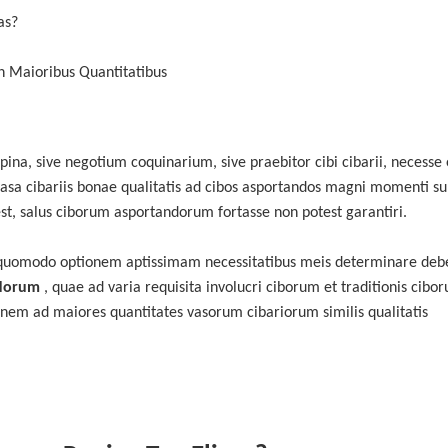
as?
n Maioribus Quantitatibus
popina, sive negotium coquinarium, sive praebitor cibi cibarii, necesse 
vasa cibariis bonae qualitatis ad cibos asportandos magni momenti su
t, salus ciborum asportandorum fortasse non potest garantiri.
t, quomodo optionem aptissimam necessitatibus meis determinare de
ndorum
, quae ad varia requisita involucri ciborum et traditionis cibo
onem ad maiores quantitates vasorum cibariorum similis qualitatis