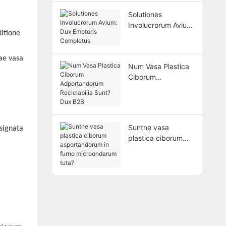
Solutiones
Involucrorum Avium:
ditione
Dux Emptoris
Completus
ae vasa
Num Vasa Plastica
Ciborum
Adportandorum
Reciclabilia Sunt?
Dux B2B
Suntne vasa
signata
plastica ciborum
asportandorum in
furno microondarum
tuta?