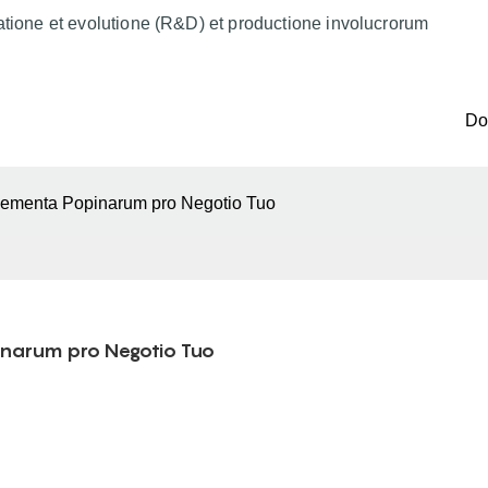
atione et evolutione (R&D) et productione involucrorum
D
lementa Popinarum pro Negotio Tuo
inarum pro Negotio Tuo