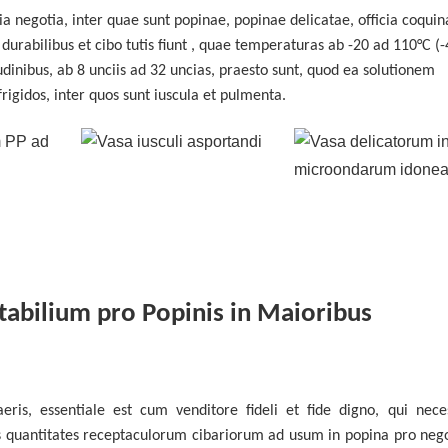
a negotia, inter quae sunt popinae, popinae delicatae, officia coquina
rabilibus et cibo tutis fiunt
, quae temperaturas ab -20 ad 110°C (-
dinibus, ab 8 unciis ad 32 uncias, praesto sunt, quod ea solutionem
igidos, inter quos sunt iuscula et pulmenta.
abilium pro Popinis in Maioribus
s, essentiale est cum venditore fideli et fide digno, qui neces
 quantitates receptaculorum cibariorum ad usum in popina pro nego