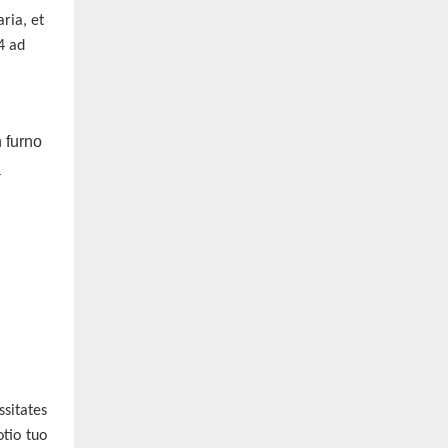
ria, et
4 ad
sitates
tio tuo