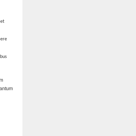
 et
mere
ibus