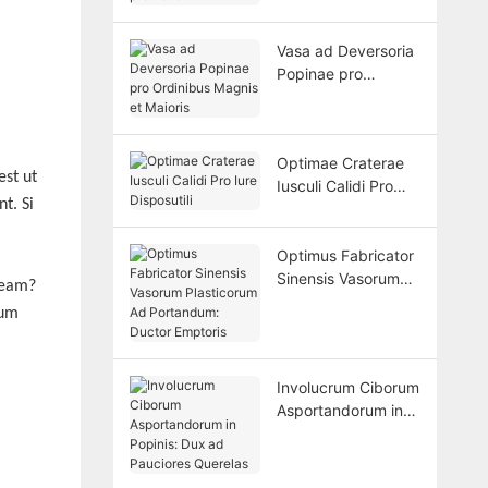
Vasa ad Deversoria
Popinae pro
Ordinibus Magnis et
Maioris
Optimae Craterae
est ut
Iusculi Calidi Pro
nt.
Si
Iure Disposutili
Optimus Fabricator
Sinensis Vasorum
beam?
Plasticorum Ad
rum
Portandum: Ductor
Emptoris
Involucrum Ciborum
Asportandorum in
Popinis: Dux ad
Pauciores Querelas