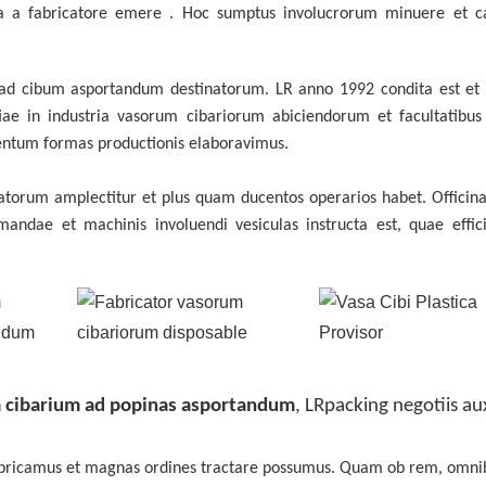
a a fabricatore emere
. Hoc
sumptus involucrorum
minuere
et 
ad cibum asportandum destinatorum. LR anno 1992 condita est et i
ae in industria vasorum cibariorum abiciendorum et facultatibus 
 centum formas productionis elaboravimus.
torum amplectitur et plus quam ducentos operarios habet. Officina
andae et machinis involuendi vesiculas instructa est, quae effic
m cibarium ad popinas asportandum
,
LRpacking negotiis au
 fabricamus et magnas ordines tractare possumus. Quam ob rem, omni