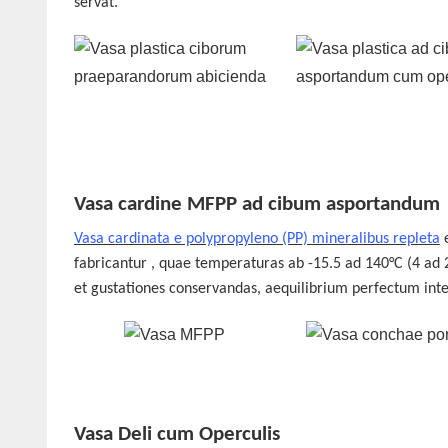
servat.
Vasa cardine MFPP ad cibum asportandum
Vasa cardinata e polypropyleno (PP) mineralibus repleta
e
fabricantur
, quae temperaturas ab -15.5 ad 140°C (4 ad 
et gustationes conservandas, aequilibrium perfectum int
Vasa Deli cum Operculis