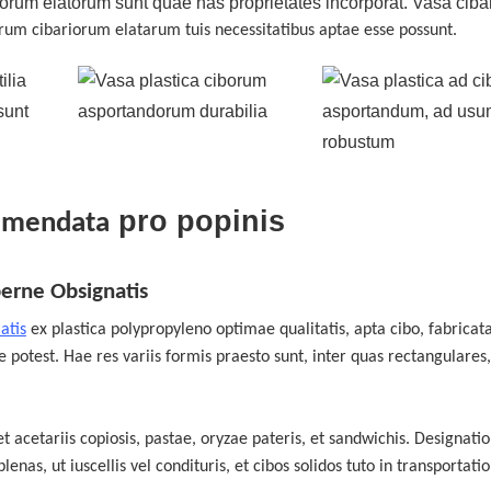
rum elatorum sunt quae has proprietates incorporat. Vasa ciba
rum cibariorum elatarum tuis necessitatibus aptae esse possunt.
pro popinis
mendata
perne Obsignatis
atis
ex plastica polypropyleno optimae qualitatis, apta cibo, fabricata
 potest. Hae res variis formis praesto sunt, inter quas rectangulares,
 et acetariis copiosis, pastae, oryzae pateris, et sandwichis. Designatio
plenas, ut iuscellis vel condituris, et cibos solidos tuto in transportati