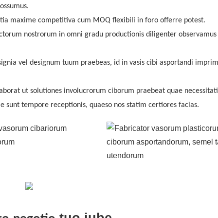
possumus.
etia maxime competitiva cum MOQ flexibili in foro offerre potest.
ctorum nostrorum in omni gradu productionis diligenter observamus
nsignia vel designum tuum praebeas, id in vasis cibi asportandi impri
laborat ut solutiones involucrorum ciborum praebeat quae necessitat
ae sunt tempore receptionis, quaeso nos statim certiores facias.
tuo iube.