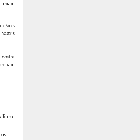
catenam
n Sinis
nostris
 nostra
ientiam
xilium
bus