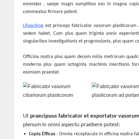
emendas
, saepe magis sumptibus eas in magna copi
commeatus firmare potest.
LRpacking
est princeps fabricator vasorum plasticorum 
sedem habet. Cum plus quam triginta annis experienti
singularibus investigationis et progressionis, plus quam
Officina nostra plus quam decem milia metrorum quadra
moderna plus quam octoginta machinis iniectionis form
eximiam praestat.
Ut
praecipuus fabricator et exportator vasoru
plenum in omni aspectu praebere potest:
Copia Efficax
: Omnia receptacula in officina nostra