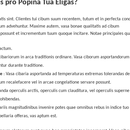
is pro Popina Tua Eligas?
tis sint. Clientes tui cibum suum recentem, tutum et in perfecta con
mum advehuntur. Maxime autem, vasa bonae qualitatis ad cibum
possunt et incrementum tuum quoque incitare.
Notae principales qu
:
factum.
ibariorum in arca traditionis ordinare. Vasa ciborum asportandorum
ntur durante traditione.
ae
: Vasa cibaria asportanda ad temperaturas extremas tolerandas de
arum recalefacere vel in arcae congelatione servare possunt.
anda operculis arctis, operculis cum clauditura, vel operculis superne
prohibendas.
ariis magnitudinibus invenire potes quae omnibus rebus in indice tuo
bellaria offeras, vas aptum est.