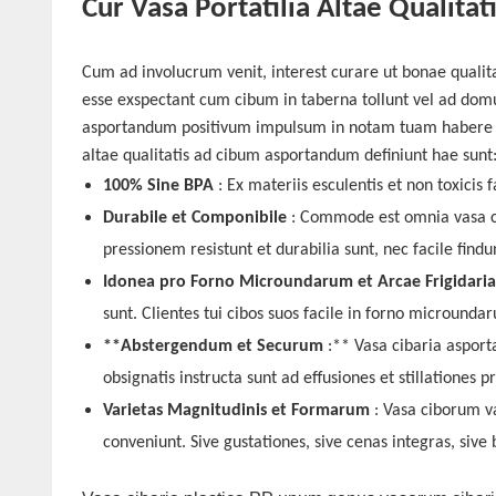
Cur Vasa Portatilia Altae Qualitat
Cum ad involucrum venit, interest curare ut bonae qualita
esse exspectant cum cibum in taberna tollunt vel ad do
asportandum positivum impulsum in notam tuam habere 
altae qualitatis ad cibum asportandum definiunt hae sunt
100%
Sine BPA
: Ex materiis esculentis et non toxicis 
Durabile et Componibile
: Commode est omnia vasa c
pressionem resistunt et durabilia sunt, nec facile findu
Idonea pro Forno Microundarum et Arcae Frigidari
sunt. Clientes tui cibos suos facile in forno micround
**Abstergendum et Securum
:** Vasa cibaria asport
obsignatis instructa sunt ad effusiones et stillationes 
Varietas Magnitudinis et Formarum
: Vasa ciborum v
conveniunt. Sive gustationes, sive cenas integras, sive 