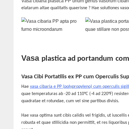
Vasa cibaria plastica PP unum genus vasorum cibario
elatarum
altae qualitatis quaerisne
? Hae solutiones vaso
Vasa
plastica ad portandum
com
Vasa Cibi Portatilis ex PP cum Operculis Su
Hae
vasa cibaria e PP (polypropyleno) cum operculis sigill
quae temperaturas ab -20 ad 110°C (-4 ad 220°F) resistere
quadratae et rotundae, cum vel sine partibus divisis.
Hae vasa optima sunt cibis calidis vel frigidis, ut iuscellis
robusta et quae stillicidia non permittit, et res liquoribus 