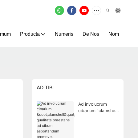
omum
Producta
Numeris
De Nos
Nom
AD TIBI
Ad involucrum
cibarium "clamshell"
qualitate praestans
ad cibum
asportandum
promove.