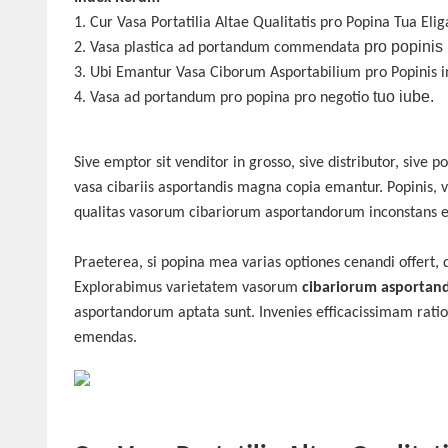
1.
Cur Vasa Portatilia Altae Qualitatis pro Popina Tua Elig
pro popinis
2.
Vasa
plastica ad portandum
commendata
3.
Ubi Emantur Vasa Ciborum Asportabilium pro Popinis i
tuo iube.
4.
Vasa ad
portandum
pro popina pro
negotio
Sive emptor sit venditor in grosso, sive distributor, sive 
vasa cibariis asportandis magna copia emantur. Popinis, 
qualitas vasorum cibariorum asportandorum inconstans es
Praeterea, si popina mea varias optiones cenandi offer
Explorabimus varietatem vasorum
cibariorum asporta
asportandorum aptata sunt. Invenies efficacissimam rati
emendas.