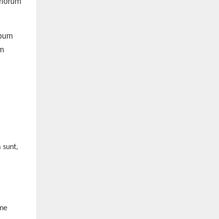
riorum
 sunt,
one