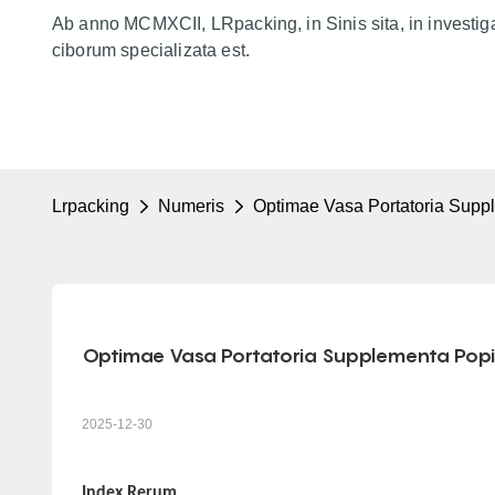
Ab anno MCMXCII, LRpacking, in Sinis sita, in investig
ciborum specializata est.
Lrpacking
Numeris
Optimae Vasa Portatoria Supp
Optimae Vasa Portatoria Supplementa Pop
2025-12-30
Index Rerum