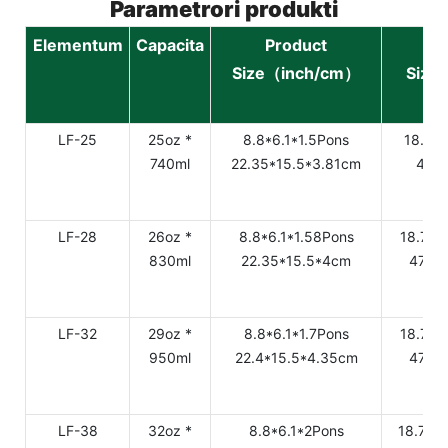
Parametrori produkti
Elementum
Capacita
Product
Size（inch/cm）
Size
LF-25
25oz *
8.8*6.1*1.5Pons
18.7*8
740ml
22.35*15.5*3.81cm
47.5
LF-28
26oz *
8.8*6.1*1.58Pons
18.7*9
830ml
22.35*15.5*4cm
47.5*
LF-32
29oz *
8.8*6.1*1.7Pons
18.7*9
950ml
22.4*15.5*4.35cm
47.5*
LF-38
32oz *
8.8*6.1*2Pons
18.7*9