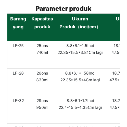
Parameter produk
Barang
Kapasitas
Ukuran
Ukur
yang
produk
Produk（inci/cm）
(i
LF-25
25ons
8.8*6.1*1.5Inci
18.7*8.
740ml
22.35*15.5*3.81Cm lagi
47.5*23
LF-28
26ons
8.8*6.1*1.58Inci
18.7*9.
830ml
22.35*15.5*4Cm lagi
47.5*23.
LF-32
29ons
8.8*6.1*1.7Inci
18.7*9.
950ml
22.4*15.5*4.35Cm lagi
47.5*23.