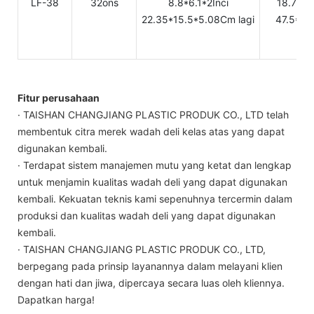
LF-38
32ons
8.8*6.1*2Inci
18.7*9.
22.35*15.5*5.08Cm lagi
47.5*23
Fitur perusahaan
· TAISHAN CHANGJIANG PLASTIC PRODUK CO., LTD telah
membentuk citra merek wadah deli kelas atas yang dapat
digunakan kembali.
· Terdapat sistem manajemen mutu yang ketat dan lengkap
untuk menjamin kualitas wadah deli yang dapat digunakan
kembali. Kekuatan teknis kami sepenuhnya tercermin dalam
produksi dan kualitas wadah deli yang dapat digunakan
kembali.
· TAISHAN CHANGJIANG PLASTIC PRODUK CO., LTD,
berpegang pada prinsip layanannya dalam melayani klien
dengan hati dan jiwa, dipercaya secara luas oleh kliennya.
Dapatkan harga!