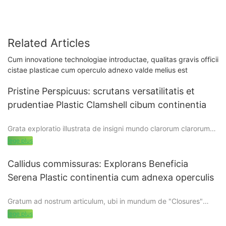
Related Articles
Cum innovatione technologiae introductae, qualitas gravis officii
cistae plasticae cum operculo adnexo valde melius est
Pristine Perspicuus: scrutans versatilitatis et
prudentiae Plastic Clamshell cibum continentia
Grata exploratio illustrata de insigni mundo clarorum clarorum
plasticorum vasis cibi! In hoc articulo captando, versatilem et
lege plus
prudentiam in horum thesaurorum perspicuorum intromittimus,
eorum arcana retegendo et innumerabilia eorum beneficia
Callidus commissuras: Explorans Beneficia
detegendo. Coniunge nos ut illecebras et functiones
Serena Plastic continentia cum adnexa operculis
detegamus in his receptaculis priscis perlucidis jacentibus. Sive
curiosus es cibus es fidissimus, an eco-conscius consumptor,
Gratum ad nostrum articulum, ubi in mundum de "Closures"
sive negotiator pragmaticus, hoc prudentissimus iter te
callidis: Explorans Beneficia Serenum Plastic continentia cum
rationibus abundantibus alliget, cur clarum plasticum vasis cibi
lege plus
Operculis adnexis." Ecquid machinaris per ideam inveniendi
clamitoris facti sunt ad electum ad condendum; ostentans, et