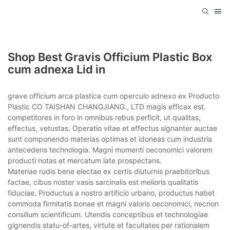
Shop Best Gravis Officium Plastic Box
cum adnexa Lid in
grave officium arca plastica cum operculo adnexo ex Producto
Plastic CO TAISHAN CHANGJIANG., LTD magis efficax est.
competitores in foro in omnibus rebus perficit, ut qualitas,
effectus, vetustas. Operatio vitae et effectus signanter auctae
sunt componendo materias optimas et idoneas cum industria
antecedens technologia. Magni momenti oeconomici valorem
producti notas et mercatum late prospectans.
Materiae rudis bene electae ex certis diuturnis praebitoribus
factae, cibus noster vasis sarcinalis est melioris qualitatis
fiduciae. Productus a nostro artificio urbano, productus habet
commoda firmitatis bonae et magni valoris oeconomici, necnon
consilium scientificum. Utendis conceptibus et technologiae
gignendis statu-of-artes, virtute et facultates per rationalem