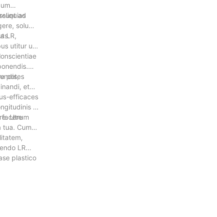
rdum
ossunt ad
eliquias
gere, solum
as.
ut LR,
us utitur ut
d
conscientiae
ponendis.
re potes
fundis,
inandi, et
tus-efficaces
ngitudinis et
 facere
ere. Utrum
a tua. Cum
itatem,
igendo LR
vase plastico