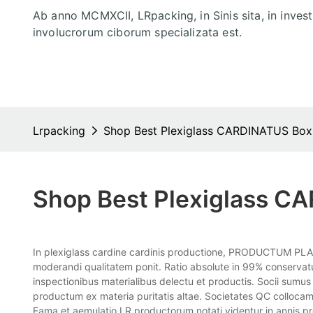
Ab anno MCMXCII, LRpacking, in Sinis sita, in inves
involucrorum ciborum specializata est.
Lrpacking
Shop Best Plexiglass CARDINATUS Box
Shop Best Plexiglass C
In plexiglass cardine cardinis productione, PRODUCTUM
moderandi qualitatem ponit. Ratio absolute in 99% conservatur
inspectionibus materialibus delectu et productis. Socii sumu
productum ex materia puritatis altae. Societates QC collocam
Fama et aemulatio LR productorum notati videntur in annis proxi