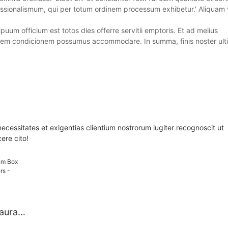
sionalismum, qui per totum ordinem processum exhibetur.' Aliquam vi
uum officium est totos dies offerre servitii emptoris. Et ad melius
lem condicionem possumus accommodare. In summa, finis noster ult
tates et exigentias clientium nostrorum iugiter recognoscit ut
ere cito!
aurant
 -