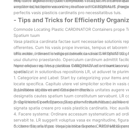
emptores legere antequam emptionis facta sit. Praeterea qua
Hoc duce adiuvante, nunc commode vasa plastica cardinata pr
amplam latitudinem vasorum plasticorum CARDINALIS praeb
venditores, et optiones online, multae aditus explorant. Perg
perfectis vasis plasticis cardinatis pro necessitatibus tuis.
- Tips and Tricks for Efficiently Organ
Commode Locating Plastic CARDINATOR Containers prope Tu - A
Spatium tuum
Vasa plastica cardinata factae sunt necessariae solutionis 
offerentes. Cum his vasis prope invenias, tempus et laborem t
efficaciter ordinandis vasis plasticae cardinatis in spatio tuo,
Uno modo, interest intelligere beneficia vasis CARDINATUS pla
usui diuturno praestando. Operculum cardinum admittit faci
reponendas res. Vasa plastica CARDINATA etiam sunt acervi, ma
Nunc aliquas apices practicas indagamus ad ordinandas vasis
spatiis.
specializat in solutionibus repositionis LR, ut adiuvet te pluri
1. Categorize and Label: Start by categorizing your items and 
locate specifica. Capitulo utere vel simpliciter scribe in vasis 
repositione lepida et ordinata permittens.
2. Unitates uti devexum: Obsido in declivia unitates augere vert
designatis cautes spatium tuum constitutum servabunt. LR cot
prospicientes perfectam aptam pro necessitatibus tuis inveni
3. Optimize Closet Space: Si spatium finitum habes, adhibe cu
signata spatia creare pro vasis plasticis cardinatis. Hoc auxi
4. Facere systema: Ordinare accessum systematicum ad ordina
servabit te. LR suggerit voluptua vasa ex magnitudine, figura,
documentis, aliud pro coquina habere potes. Ratio adhaerens,
5. Utere Serena Vasa: Vasa plastica Serena CARDINALIS permit