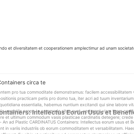
ndo et diversitatem et cooperationem amplectimur ad unam societa
ntainers circa te
antem pro tua commoditate demonstramus: facilem accessibilitatem
ositionis practicam petis pro domo tua, iter acri ad tuum inventariu
quotidiana essentialia, habemus nuntium excitandi qui sine labore v
ia versatile prope te commode sitae sunt, verterent viam tuam cond
ntainers: Intellectus Eorum Usus et Benefi
ere et ultimum commodum vasis plasticae cardinatis detegere; crede
An ad Plastic CARDINATUS Containers: Intellectus eorum usus et Be
t in variis industriis ob eorum commoditatem et versabilitatem. Ha