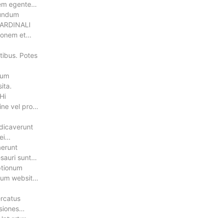
orem egentem
 mundum
 CARDINALI
tionem et
ntibus. Potes
rum
ita.
Hi
ine vel pro
edicaverunt
ei
aerunt
sauri sunt
ptionum
orum website
ercatus
siones