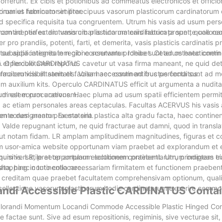
fferunt. Ex cibis et potionibus ad commeatus electronicos et officio
orum et hominum similiter.
primarius fabricator et praecipuus vasorum plasticorum cardinatorum 
specifica requisita tua congruentem. Utrum his vasis ad usum per
unam ad perfectam vasorum plasticorum cardinatum prope te colloc
 continentia ex diuturnis cibariis tuta materiis fabricata sunt, quae r
ro prandiis, potenti, farti, et demerita, vasis plasticis cardinatis p
 subsidia integritatem cibi conservare prohibet. Ceterum haec conti
ae applicationes in regione scrutantur. Ideae sunt ad ostentationem
 et flexibilitatem repono.
uci. Operculo CARDINATUS cavetur ut vasa firma maneant, ne quid det
facilem visibilitatem et facilem accessum ad fructus conditos.
harmaceuticis et sanitatis. Vasa haec continentibus perfecta sunt ad
 auxilium kits. Operculo CARDINATUS efficit ut argumenta a nudita
tudinalem procurationem.
m est eorum acervus. Haec pluma ad usum spatii efficientem permitt
i, ac etiam personales areas ceptaculas. Facultas ACERVUS his vasis
um eorum aream praesto sint.
nte designantur. Ex materia plastica alta gradu facta, haec continen
 Valde repugnant ictum, ne quid fracturae aut damni, quod in translat
 ut notam fidam. LR amplam amplitudinem magnitudines, figuras et co
orum usor-amica website opportunam viam praebet ad explorandum et
 requisitis. LR, praeter amplam electionem continentiarum, promptam tra
onum versatile et opportunum solutionem praebent. Utrum indigeas ei
hopping in tuto collocare.
osita, haec continentia necessariam firmitatem et functionem praebe
tam creditam quae praebet facultatem comprehensivam optionum, qual
s collectione vasorum plasticorum hodie cardinatorum experire comm
ndi Accessible Plastic CARDINATUS Conta
plorandi Momentum Locandi Commode Accessible Plastic Hinged Con
ae factae sunt. Sive ad esum repositionis, regiminis, sive vecturae sit