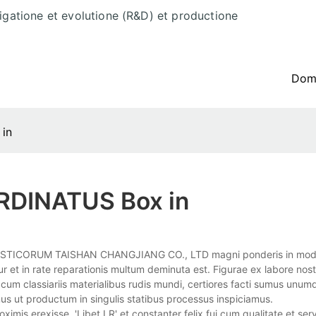
tigatione et evolutione (R&D) et productione
Do
 in
ARDINATUS Box in
 PLASTICORUM TAISHAN CHANGJIANG CO., LTD magni ponderis in mo
 et in rate reparationis multum deminuta est. Figurae ex labore nost
s cum classiariis materialibus rudis mundi, certiores facti sumus un
us ut productum in singulis statibus processus inspiciamus.
mis erexisse. 'Libet LR' et constanter felix fui cum qualitate et serv