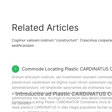
Lrpacking
Related Articles
Cogimur valorem nostrum "constructum". Crescimus coopera
aedificandam
Commode Locating Plastic CARDINATUS Co
1
Gratum articulum nostrum, ubi inventionem lusoriam commut
plasticorum cardinatum ad digitos tuos! Utrum solutionem rep
administrandum, vel simpliciter spectantes ad ordinanda tua 
constituet. Coniunge nos ut deteges quomodo haec continent
- Introductio ad Plastic CARDINATUS Co
administrare res tuas. Accinge in mundum sine labore intend
Commode Locating Plastic CARDINATOR Containers circa te - 
vis deesset!
Vasa plastica CARDINATUS in dies magis populares factae sun