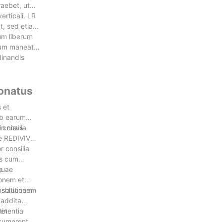
aebet, ut
rticali. LR
at, sed etiam
ium liberum
tuum maneat
dinandis
Conatus
 et
ob earum
n nisus
consilia
ae REDIVIVUS
 consilia
is cum
quae
e
ionem et
 solutionem
nslationem
 addita
 et
tinentia
nsumerent.