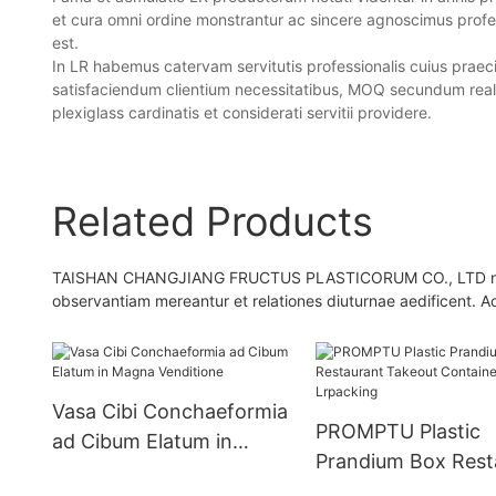
et cura omni ordine monstrantur ac sincere agnoscimus profes
est.
In LR habemus catervam servitutis professionalis cuius praecip
satisfaciendum clientium necessitatibus, MOQ secundum rea
plexiglass cardinatis et considerati servitii providere.
Related Products
TAISHAN CHANGJIANG FRUCTUS PLASTICORUM CO., LTD necessi
observantiam mereantur et relationes diuturnae aedificent. Ac
Vasa Cibi Conchaeformia
PROMPTU Plastic
ad Cibum Elatum in
Prandium Box Rest
Magna Venditione
Takeout Containers