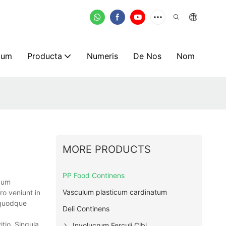
mum
Producta
Numeris
De Nos
Nom
MORE PRODUCTS
PP Food Continens
dum
Vasculum plasticum cardinatum
ro veniunt in
umquodque
Deli Continens
itio. Singula
Involucrum Ferculi Cibi