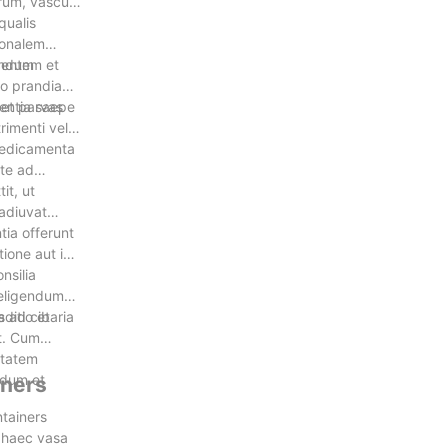
rum, vascula
qualis
sonalem
andum
ecentem et
ro prandia
nentia saepe
 et parvas
rimenti vel
 medicamenta
te ad
it, ut
 adiuvat
tia offerunt
ione aut in
nsilia
 eligendum
ditio et
s ad cibaria
nt. Cum
itatem
odum et
iners
tainers
, haec vasa