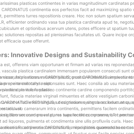
rissimas plasticas continentes in varias magnitudinum cardinatas pr
 CARDINATUS continentia eos perfectos facit ad maximizing spatio ve
et, permittens turres repositionis creare. Hoc non solum spatium serv
LR, efficienter ordinando vasa tua plastica cardinata apud te, negot
ng cubiculum et optionibus acervum utens, potes efficere ut spatium 
solutiones repositas ad plenissimas facultates uti. Quare incipe or
et efficacia quae offerunt.
ers: Innovative Designs and Sustainability 
ta est, offerens viam opportunam et firmam ad varias res reponendas
m, vascula plastica cardinalem immensam popularem consecuti sunt 
 vasorum plasticorum CARDINALIS, positos in machinis innovatis et i
-amicae, fabricatores vasorum plasticorum CARDINALIS amplectuntur 
 prope te collocanda sint.
etiam environmentally- responsales sunt. Haec consilia ab usu materi
 plastica plantae fundatae.
onvertendum in foro plastico continente cardine componendo porttitor
iunt, fiducia materiae virginali minuentes et altiore vestigium carbon
ta sunt ut facile REDIVIVUS, ut continuum systema occlusum ansa, 
ae CARDINATUS etiam singulas designationes singulares inducunt qua
re adiuvat.
est inclusio camerarum intra continentis, permittens facilem ordinat
era ciborum condere vel parva supellectile componere, LR camerae
sigillum securum praestat, res tuas recentes conservans et per tra
 ad liquores, pulmenta et condimenta sine ullis profluviis curis. Haec
a electionis ad perussores solutiones repositionis quaerendas certas
st plasticae LR continentia CARDINALIS, mirari potes quomodo haec con
online quam offline, communicavit, ut fructus suos facile pervias co