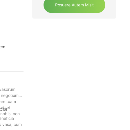
Posuere Autem Misit
tem
 vasorum
m negotium
itam tuam
ere et
cia
 nobis, non
neficia
ec vasa, cum