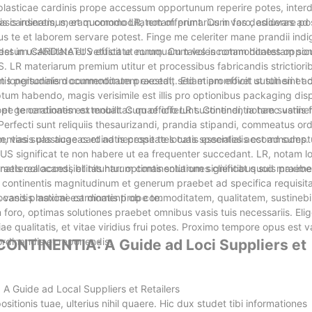
lasticae cardinis prope accessum opportunum reperire potes, inte
s vasis inseremus, et quomodo LR, notam primarius in foro, adiuvare p
cis cardinatis, meram commoditatem offerunt. Cum vas desideras ad r
te et laborem servare potest. Finge me celeriter mane prandii indi
 accessum CARDINATUS efficit ut numquam tales incommoditates oppon
et in usabilitate et vetustate eorum. Cum voles notam honestam sic
. LR materiarum premium utitur et processibus fabricandis strictiorib
ongitudinis documentorum praestat, sed etiam efficit ut tuti sint a
atis personalem commoditatem excedit. Etiam promovet sustineri et 
um habendo, magis verisimile est illis pro optionibus packaging dis
et generationem extenuat. Cum officio LR sustinendi, notam sustine
pe te cardinatis est mobilitas quae offerunt. Continentia haec variis 
. Perfecti sunt reliquiis thesaurizandi, prandia stipandi, commeatus ord
 potentias suas augeas et ad necessitates tuas speciales accommodes.
, vasis plasticae cardinatis prope te locatis essentialis est ad sump
US significat te non habere ut ea frequenter succedant. LR, notam lo
 Praeterea accessibilitas harum continentiarum significat quod maxime
inatis collocandi, et nituntur optimas solutiones clientibus suis praeb
nes continentis magnitudinum et generum praebet ad specifica requisit
s vasis plasticae cardinatis prope te.
locandis maximi est momenti ob commoditatem, qualitatem, sustinebil
n foro, optimas solutiones praebet omnibus vasis tuis necessariis. El
imiae qualitatis, et vitae viridius frui potes. Proximo tempore opus est 
rdinandis et reponendis.
CONTINENTIA: A Guide ad Loci Suppliers et
 Guide ad Local Suppliers et Retailers
itionis tuae, ulterius nihil quaere. Hic dux studet tibi informationes