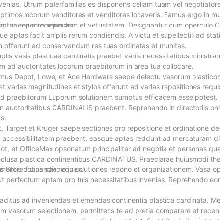
invenias. Utrum paterfamilias es disponens cellam tuam vel negotiat
 ut optimos locorum venditores et venditores locaveris. Eamus ergo in
a tua reperire reperias.
t propter eorum commodum et vetustatem. Designantur cum operculo
 aptas facit amplis rerum condiendis. A victu et supellectili ad sta
m offerunt ad conservandum res tuas ordinatas et munitas.
plis vasis plasticae cardinatis praebet variis necessitatibus ministra
m ad auctoritates locorum praebitorum in area tua collocare.
omus Depot, Lowe, et Ace Hardware saepe delectu vasorum plastico
varias magnitudines et stylos offerunt ad varias repositiones requis
ad praebitorum Luporum solutionem sumptus efficacem esse potest. 
in auctoritatibus CARDINALIS praebent. Reprehendo in directoriis onl
s.
 Target et Kruger saepe sectiones pro repositione et ordinatione d
et accessibilitatem praebent, easque aptas reddunt ad mercaturam di
Depot, et OfficeMax opsonatum principaliter ad negotia et personas qu
nclusa plastica continentibus CARDINATUS. Praeclarae huiusmodi the
mentis ordinandis requiris.
ens Store focus specie in solutiones repono et organizationem. Vasa o
 te ut perfectum aptam pro tuis necessitatibus invenias. Reprehendo e
 aditus ad inveniendas et emendas continentia plastica cardinata. M
m vasorum selectionem, permittens te ad pretia comparare et recen