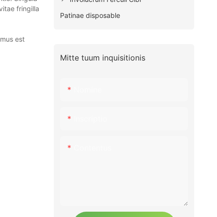
tae fringilla
Patinae disposable
imus est
Mitte tuum inquisitionis
Nomine
Inscriptio
Contentus