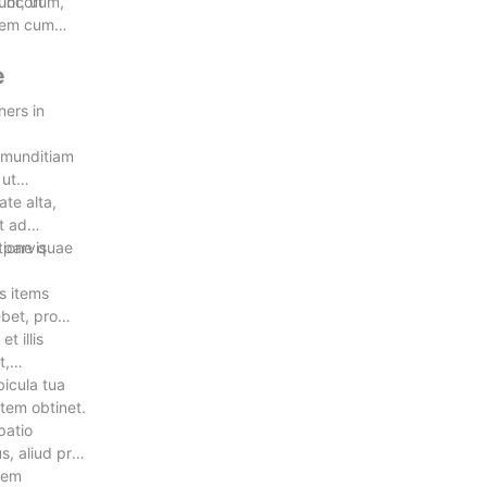
nt, ut
 locorum,
inem cum
e
ners in
t munditiam
 ut
te alta,
t ad
 parvis
tione quae
is items
ebet, pro
t illis
t,
bicula tua
atem obtinet.
patio
s, aliud pro
atem