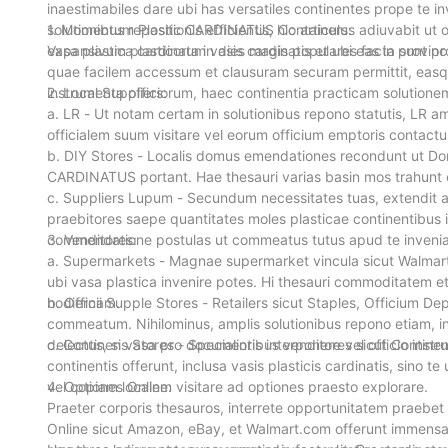
inaestimabiles dare ubi has versatiles continentes prope te 
solutionibus repositionis efficientis, hic articulus adiuvabit
1. Momentum Plastic CARDINATUS Containers:
expansivum plasticorum vasis cardinatis et ubi eas in provinci
Vasa plastica cardinata in dies magis populares facta sun
quae facilem accessum et clausuram securam permittit, easque
instrumenta officiorum, haec continentia practicam solutione
2. Local Suppliers:
a. LR - Ut notam certam in solutionibus repono statutis, LR am
officialem suum visitare vel eorum officium emptoris contactu
b. DIY Stores - Localis domus emendationes recondunt ut D
CARDINATUS portant. Hae thesauri varias basin mos trahunt et 
c. Suppliers Lupum - Secundum necessitates tuas, extendit 
praebitores saepe quantitates moles plasticae continentibus 
commendatione postulas ut commeatus tutus apud te invenia
3. Venditores:
a. Supermarkets - Magnae supermarket vincula sicut Walmart,
ubi vasa plastica invenire potes. Hi thesauri commoditatem 
hodiernam.
b. Officii Supple Stores - Retailers sicut Staples, Officium 
commeatum. Nihilominus, amplis solutionibus repono etiam, i
delectus, si vasa pro documentis interponere vel officio instru
c. Continens Stores - Specialioribus venditores sicut Contin
continentis offerunt, inclusa vasis plasticis cardinatis, sino
vel copiam localem visitare ad optiones praesto explorare.
4. Optiones Online:
Praeter corporis thesauros, interrete opportunitatem praebet
Online sicut Amazon, eBay, et Walmart.com offerunt immensa