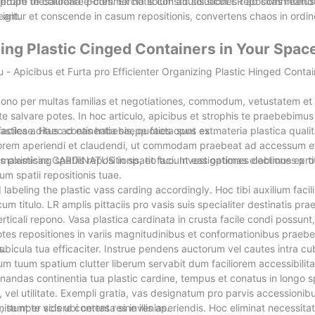
edam thesauraria e-commercia solum ad solutiones repositas intendu
ope te collocare potes. Ex notis constitutis sicut LR ad commeatus
eant.
e igitur et conscende in casum repositionis, convertens chaos in ord
izing Plastic Cinged Containers in Your Spac
picibus et Furta pro Efficienter Organizing Plastic Hinged Contai
repono per multas familias et negotiationes, commodum, vetustatem e
e salvare potes. In hoc articulo, apicibus et strophis te praebebimus
 faciles aditus ad eas habebis, quoties opus est.
sticae. Haec continentia saepe facta sunt ex materia plastica qualita
liorem aperiendi et claudendi, ut commodam praebeat ad accessum e
ximising spatiis repositionis, et faciunt eas optimas electiones pro
 plasticae CARDINATUS in spatio tuo. Investigationes dabimus ex ti
mum spatii repositionis tuae.
labeling the plastic vass carding accordingly. Hoc tibi auxilium facil
cum titulo. LR amplis pittaciis pro vasis suis specialiter destinatis pra
icali repono. Vasa plastica cardinata in crusta facile condi possunt, e
es repositiones in variis magnitudinibus et conformationibus praebe
s.
bicula tua efficaciter. Instrue pendens auctorum vel cautes intra cu
lium tuum spatium clutter liberum servabit dum faciliorem accessibilit
ndas continentia tua plastic cardine, tempus et conatus in longo s
 vel utilitate. Exempli gratia, vas designatum pro parvis accessionibu
 semper scis ubi certas res invenias.
tunt te videre contenta sine illis aperiendis. Hoc eliminat necessit