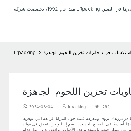
ستكشاف فوائد حاويات تخزين اللحوم الجاهزة
Lrpacking
يات تخزين اللحوم الجاهزة
2024-03-04
lrpacking
292
هو تزويدك برؤى ومعرفة قيمة حول المزايا الرائعة التي توفرها
رًا أساسيًا في المطبخ الحديث. انضم إلينا ونحن نتعمق في فوائد
التي تنتظر فتحها باستخدام هذه الأدوات الرائعة. لذا، اربط حزام