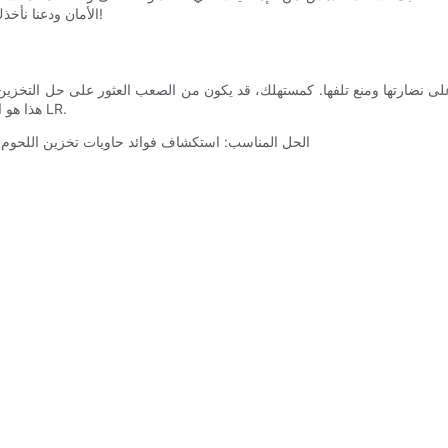
الأمان ودعنا نأخذك في رحلة اكتشاف آسرة إلى عالم حاويات تخزين اللحوم اللذيذة!
 على نضارتها ومنع تلفها. كمستهلك، قد يكون من الصعب العثور على حل التخزين
هذا هو المكان الذي تلعب فيه حاويات تخزين اللحوم الجاهزة المبتكرة من LR.