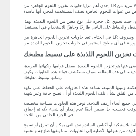
إحدى أهم مزايا حاويات تخزين اللحوم الجاهزة من LR هي قدرتها على تقليل هدر الطعام بشكل كبير. بفضل تصميمها الفعال وبنيتها المتينة، تضمن هذه الحاويات بقاء اللحوم اللذيذة طازجة لفترة أطول. لا مزيد من
ح، حيث تحتوي كل حجرة على نوع معين من اللحوم اللذيذة. وهذا
في الختام، تعد حاويات تخزين اللحوم الجاهزة من LR حقًا حلاً مناسبًا لأي شخص يتطلع إلى تحقيق أقصى قدر من النضارة، ومنع الهدر، وتبسيط احتياجات التخزين الخاصة به. بفضل ميزاتها المبتكرة وظروف
ات تخزين اللحوم اللذيذة على تبسيط مطبخك
اضي عنها هو تخزين اللحوم اللذيذة. بفضل قوامها ونكهاتها الفريدة،
اللذيذة. في هذه المقالة، سوف نستكشف فوائد هذه الحاويات وكيف
يمكنها تبسيط مطبخك.
حكمة وبنيتها المتينة، تساعد هذه الحاويات على الحفاظ على نكهة
ة في جميع أنحاء أرفف الثلاجة. توفر هذه الحاويات مساحة مخصصة
الوقت فحسب، بل يضمن أيضًا عدم إهدار أي شيء لأنه تم إخفاؤه
في الجزء الخلفي من الثلاجة.
غلفة بلاستيكية أو أكياس الساندويتش التي يمكن أن تمزق أو تسمح