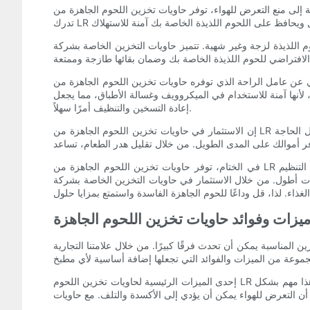
عرض للهواء، توفر حاويات تخزين اللحوم الجاهزة من LR أيضًا الحماية ضد البكتيريا. اللحوم اللذيذة عرضة لنمو البكتيريا، واستهلاك اللحوم الفاسدة يمكن أن يؤدي إلى الأمراض المنقولة بالغذاء.
ذة لزجة وغير شهية. تتميز حاويات التخزين الخاصة بشركة LR بآلية
وفره حاويات تخزين اللحوم الجاهزة من LR. تم تصميم هذه الحاويات خصيصًا لاستيعاب شرائح أو أجزاء اللحوم اللذيذة، مما يسمح بسهولة التنظيم والوصول. مع مساحات
، لأنها آمنة للاستخدام في الميكروويف وغسالة الأطباق، مما يجعل
إعادة التسخين والتنظيف أمرًا سهلاً.
إن الاستثمار في حاويات تخزين اللحوم الجاهزة من LR لا يفيدك كمستهلك فحسب، بل يلعب أيضًا دورًا في تقليل هدر الطعام. تعمل هذه الحاويات على إطالة العمر الافتراضي للحوم الجاهزة، مما يقلل الحاجة
في الختام، توفر حاويات تخزين اللحوم الجاهزة من LR حلاً مناسبًا لتحديات الحفاظ على نضارة ومذاق اللحوم الجاهزة. بفضل تصميمها المحكم، والحماية ضد البكتيريا، والتحكم في الرطوبة، وميزات التنظيم
حاويات التخزين الخاصة بشركة LR، يمكنك تحسين تجربتك في الطهي والمساهمة في اتباع نهج
زات وفوائد حاويات تخزين اللحوم الجاهزة
. من خلال علامتنا التجارية LR، نقدم حلاً مناسبًا لا يحافظ على اللحوم الطازجة واللذيذة فحسب، بل
إحدى الميزات الرئيسية لحاويات تخزين اللحوم LR لدينا هي إغلاقها المحكم. يساعد هذا الختم في الحفاظ على اللحوم الطازجة ويطيل عمرها الافتراضي عن طريق منع دخول الهواء إلى الحاوية. وهذا مهم بشكل