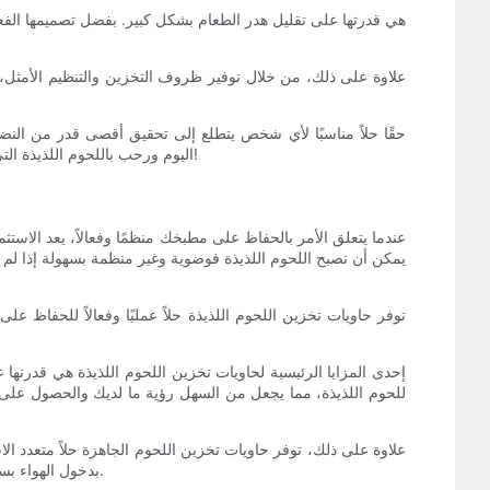
علاوة على ذلك، من خلال توفير ظروف التخزين والتنظيم الأمثل،
التخزين المثالية والراحة التي لا مثيل لها، تعد هذه الحاويات ضرورية في أي مطبخ. استثمر في حاويات تخزين اللحوم اللذيذة من LR اليوم ورحب باللحوم اللذيذة التي تدوم طويلاً!
عندما يتعلق الأمر بالحفاظ على مطبخك منظمًا وفعالاً، يعد الاستثما
يمكن أن تصبح اللحوم اللذيذة فوضوية وغير منظمة بسهولة إذا لم 
توفر حاويات تخزين اللحوم اللذيذة حلاً عمليًا وفعالاً للحفاظ ع
إحدى المزايا الرئيسية لحاويات تخزين اللحوم اللذيذة هي قدرتها
للحوم اللذيذة، مما يجعل من السهل رؤية ما لديك والحصول على 
علاوة على ذلك، توفر حاويات تخزين اللحوم الجاهزة حلاً متعدد ال
بدخول الهواء بسهولة، توفر هذه الحاويات خيار تخزين آمن وصحي. يمكنك ببساطة نقل اللحوم اللذيذة من عبواتها الأصلية إلى الحاويات، مما يبقيها طازجة ومحمية.