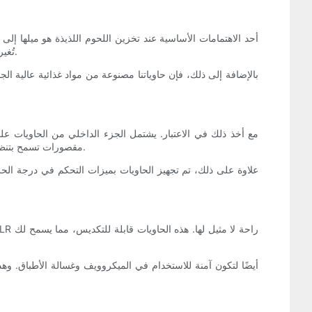
أحد الاهتمامات الأساسية عند تخزين اللحوم اللذيذة هو ميلها إ
اللحوم الجاهزة من LR تُغير قواعد اللعبة. تتميز هذه الحاويات المبتكرة بأختام محكمة الغلق تحافظ على النضارة وتمنع أي هواء من الدخول أو الهروب.
بالإضافة إلى ذلك، فإن حاوياتنا مصنوعة من مواد غذائية عالية الج
مقصورات تسمح بتنظيم أنواع اللحوم المختلفة بشكل أنيق. لا يحافظ هذا الفصل على النكهات سليمة فحسب، بل يمنع أيضًا التلوث المتبادل، ويحافظ على جودة الطعام.
علاوة على ذلك، تم تجهيز الحاويات بميزات التحكم في درجة الحر