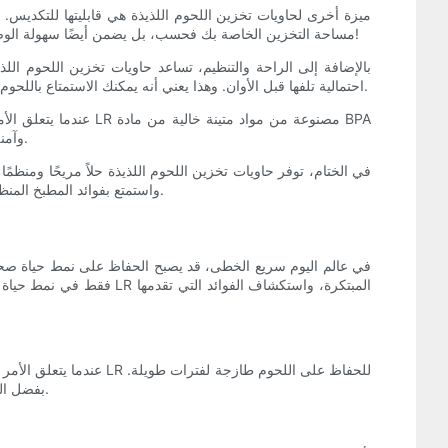
ميزة أخرى لحاويات تخزين اللحوم اللذيذة هي قابليتها للتكديس.
مساحة التخزين الخاصة بك فحسب، بل يضمن أيضًا سهولة الوصول إلى اللحوم اللذيذة الخاصة بك متى احتجت إليها. لا مزيد من المعاناة للعثور على تلك الحزمة المحددة المدفونة في الجزء الخلفي من ثلاجتك!
بالإضافة إلى الراحة والتنظيم، تساعد حاويات تخزين اللحوم الل
احتمالية تلفها قبل الأوان. وهذا يعني أنه يمكنك الاستمتاع باللحوم اللذيذة لفترة أطول دون الحاجة إلى التخلص منها بسبب تلفها. وهذا لا يوفر لك المال فحسب، بل يعزز أيضًا الاستدامة من خلال تقليل هدر الطعام.
عندما يتعلق الأمر ب
وآمنة للاستخدام في غسالة الأطباق. تأتي حاوياتها بأحجام مختلفة، مما يسمح لك باختيار الحاوية التي تناسب احتياجاتك وتناسب ثلاجتك أو حجرة المؤن.
في الختام، توفر حاويات تخزين اللحوم اللذيذة حلاً مريحًا ومنظم
الحاويات على تبسيط مهمة تخزين اللحوم اللذيذة والوصول إليها. استثمر في حاويات تخزين اللحوم اللذيذة عالية الجودة، مثل LR، واستمتع بفوائد المطبخ المنظم جيدًا والفعال.
في عالم اليوم سريع الخطى، قد يصبح الحفاظ على نمط حياة صحي و
فقط في نمط حياة مريح ول
عندما يتعلق الأمر بالل
بفضل السدادات المحكمة والمواد المتينة، تضمن هذه الحاويات بقاء اللحوم اللذيذة الخاصة بك آمنة من الملوثات الخارجية، مع الحفاظ على جودتها ونكهتها.