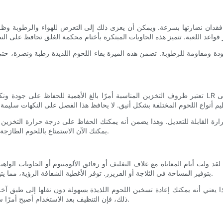
لى فقدان نضارتها بسرعة. ويمكن أن يعزى ذلك إلى التعرض للهواء والرطوبة و
ودة ومقاومة للرطوبة. تضمن هذه الميزة بقاء اللحوم اللذيذة رطبة ونضرة، حتى 
تعتبر ظروف التخزين المناسبة أمرًا بالغ الأهمية للحفاظ على جودة ونكهة اللحوم اللذيذة. تم تصميم حاويا
ارة القابلة للتعديل. وهذا يضمن أنه يمكنك الحفاظ على درجة حرارة التخزين ا
التخزين الخاصة بشركة LR، يمكنك الآن الاستمتاع باللحوم الطازجة والمحفوظة بشكل مثالي وقتما تشاء.
لقد ولت أيام المعاناة مع غلاف التغليف أو رقائق الألومنيوم أو الحاويات الواهية لتخزين اللحوم اللذيذة. توفر حا
بتوفير المساحة في الثلاجة أو الفريزر. توفر الأغطية الشفافة الرؤية، مما يتيح لك التعرف بسرعة على المحتويات، مما يوفر لك الوقت والجهد.
ذلك، فإن التنظيف بعد الاستخدام أصبح أمرًا سهلاً مع هذه الأوعية، حيث يمكن وضعها بسهولة في غسالة الأطباق.