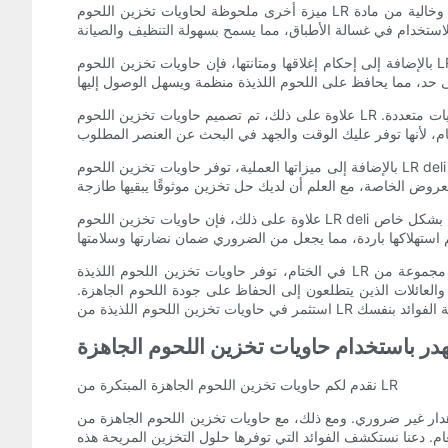
ميزة أخرى ملحوظة لحاويات تخزين اللحوم LR لدينا هي بنائها المتين. مصنوعة من مواد عالية الجودة وخالية من مادة BPA، وقد تم تصميم حاوياتنا لتحمل قسوة الاستخدام اليومي. فهي مقاومة للبقع والروائح
بالإضافة إلى إحكام إغلاقها ومتانتها، فإن حاويات تخزين اللحوم LR deli الخاصة بنا توفر أيضًا خيارات مقاسات مناسبة. سواء كان لديك عائلة صغيرة أو تحتاج إلى تخزين اللحوم اللذيذة لعدد كبير من الناس، فإن
علاوة على ذلك، تم تصميم حاويات تخزين اللحوم LR الخاصة بنا مع وضع الرؤية الواضحة في الاعتبار. تسمح لك المادة البلاستيكية الشفافة بتحديد المحتويات بسرعة وسهولة دون الحاجة إلى فتح حاويات متعددة.
بالإضافة إلى ميزاتها العملية، توفر حاويات تخزين اللحوم LR deli أيضًا العديد من الفوائد. واحدة من هذه هي فعاليتها من حيث التكلفة. من خلال تخزين اللحوم الجاهزة بشكل صحيح، يمكنك تقليل النفايات بشكل
علاوة على ذلك، فإن حاويات تخزين اللحوم LR deli الخاصة بنا تعزز سلامة الأغذية. يساعد الختم المحكم والمواد عالية الجودة على منع التلوث المتبادل والحفاظ على نكهات اللحوم اللذيذة. وهذا مهم بشكل خاص
في الختام، توفر حاويات تخزين اللحوم اللذيذة LR حلاً مناسبًا لتخزين اللحوم اللذيذة بشكل صحيح. بفضل إغلاقها المحكم، وبنيتها المتينة، وحجمها المناسب، ورؤيتها الواضحة، توفر هذه الحاويات مجموعة من
د والعائلات الذين يتطلعون إلى الحفاظ على جودة اللحوم الجاهزة.
در باستخدام حاويات تخزين اللحوم الجاهزة
نقدم لكم حاويات تخزين اللحوم الجاهزة المبتكرة من LR
. ومع ذلك، مع حاويات تخزين اللحوم الجاهزة من LR، يمكنك الآن توديع هذه