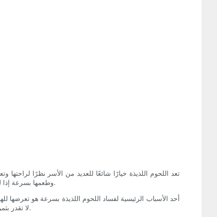
تعد اللحوم اللذيذة خيارًا شائعًا للعديد من الأسر نظرًا لراحت
وطعمها بسرعة إذا لم يتم تخزينها بشكل صحيح. إن فهم أهمية تخزين اللحوم اللذيذة بشكل مناسب هو المفتاح لضمان استمتاعك بهذه الأطعمة اللذيذة على أكمل وجه.
أحد الأسباب الرئيسية لفساد اللحوم اللذيذة بسرعة هو تعرضها لله
حاويات تخزين اللحوم الجاهزة من LR لا تقدر بثمن. بفضل تصميمها المحكم، تمنع هذه الحاويات التعرض للهواء، وتحافظ على نكهة اللحوم وملمسها ونضارتها.