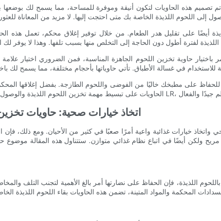
 تم تصميم هذه الحاويات لتكون أنيقة وموفرة للمساحة، مما يسمح لك بوضعها ب
ذيذة أيضًا على تقليل هدر الطعام. من خلال توفير إغلاق محكم، تعمل هذه الح
اختيار حاوية تخزين اللحوم الجاهزة المناسبة، فمن الضروري اختيار علامة تجارية عالية الجودة وموث
ًا للحفاظ على مطبخك خاليًا من الفوضى واللحوم الطازجة. بفضل إغلاقها المحكم
اتخاذ خيارات صحية: حاويات تخزين
اتخاذ خيارات غذائية واعية أمرًا صعبًا في كثير من الأحيان. ومع ذلك، فإن ا
كن أيضًا في اتباع نظام غذائي متوازن. ستتناول هذه المقالة موضوع حاويات تخزين اللحوم الجاهز
حوم اللذيذة، فإن الحفاظ على نضارتها أمر بالغ الأهمية لتجنب التلف والمخاطر الصحية المحتملة. تم 