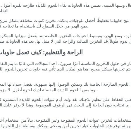
التخلص من عبوات اللحوم الجاهزة نصف المستخدمة لمجرد أنها فاسدة.
 تتيح حاوياتنا تخطيطًا أفضل للوجبات. يمكنك تخزين كميات مختلفة بشكل مري
يمنع الهدر من خلال السماح لك باستخدام ما تحتاجه فقط، والحفاظ على الباقي طازجًا وجاهزًا للاستخدام في المستقبل.
الراحة والتنظيم: كيف تعمل حاوي
ر في حلول التخزين المناسبة أمرًا ضروريًا. أحد المجالات التي غالبًا ما يتم التغ
يتم تخزينها بشكل صحيح. هذا هو المكان الذي تأتي فيه حاويات تخزين اللحوم 
لى اللحوم الطازجة الخاصة بك ويمكن الوصول إليها بسهولة. بفضل سداداتها الم
وملمس اللحوم اللذيذة المفضلة لديك لفترة أطول. لا مزيد من القلق بشأن تلف اللحوم اللذيذة أو أن تصبح جافة وغير شهية.
 على الحفاظ على تنظيم ثلاجتك. لقد ولت أيام عبوات اللحوم اللذيذة المنتشر
ما تحتاجه دون الحاجة إلى البحث في الرفوف الفوضوية. وهذا لا يوفر عليك 
استخدامات لتخزين عبوات اللحوم المفتوحة وغير المفتوحة. بدلاً من استخدام أ