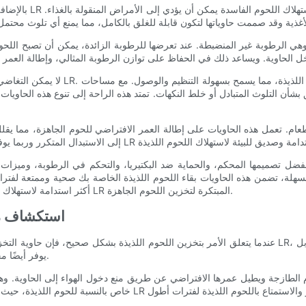
بالإضافة إلى منع الت
الرطوبة غير المنضبطة. عند تعرضها للرطوبة الزائدة، يمكن أن تصبح اللحوم اللذي
لا يمكن التغاضي عن عامل الراحة الذي ت
 بشأن التلوث المتبادل أو خلط النكهات. تمتد هذه الراحة إلى تنوع هذه الحاويات
سهلة، تضمن هذه الحاويات بقاء اللحوم اللذيذة الخاصة بك صحية وممتعة لفترات أطول. من خلال الاستثمار في 
أكثر استدامة لاستهلاك الغذاء. لذا، قل وداعًا للحوم الجاهزة الفاسدة واستمتع بمزايا حلول LR المبتكرة لتخزين اللحوم الجاهزة.
استكشاف مي
عندما يتعلق الأمر بتخزين اللحوم اللذيذة بشكل صحيح، فإن حاوية التخزين المناسبة يمكن أن تحدث فرقًا كبيرًا
يوفر أيضًا مجموعة من الميزات والفوائد التي تجعلها إضافة أساسية لأي مطبخ.