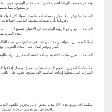
والشقوق، مما يضمن الحفاظ على وظائفها ومظهرها بمرور الوقت. كما أن هذه المتانة تجعلها آمنة للاستخدام في غسالة الأطباق، مما يسمح بسهولة التنظيف والصيانة.
حاوياتنا تأتي بسعات مختلفة لتناسب احتياجاتك. تتيح لك هذه المرونة زيادة مساحة التخزين في الثلاجة أو حجرة المؤن إلى أقصى حد، مما يحافظ على اللحوم اللذيذة منظمة ويسهل الوصول إليها.
هذه الميزة مفيدة بشكل خاص عندما يكون لديك أنواع متعددة من اللحوم الجاهزة أو بقايا الطعام، لأنها توفر عليك الوقت والجهد في البحث عن العنصر المطلوب.
كبير وتوفير المال على المدى الطويل. مع حاوياتنا، يمكنك بكل ثقة شراء اللحوم الجاهزة بكميات كبيرة أو الاستفادة من العروض الخاصة، مع العلم أن لديك حل تخزين موثوقًا يبقيها طازجة.
الميزات التي تجعلها إضافة أساسية لأي مطبخ. علاوة على ذلك، فإن 
عندما يتعلق الأمر بتخزين اللحوم اللذيذة، غ
المخاوف. تم تصميم حاوياتنا خصيصًا لتحقيق أقصى قدر من النضارة وضمان ظروف التخزين المثالية وتقليل هدر الطعام. دعنا نستكشف الفوائد التي توفرها حلول التخزين المريحة هذه.