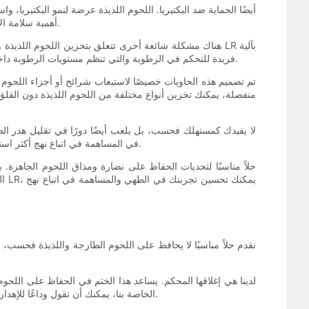
تدرك LR أهمية سلامة الأغذية وقد صممت حاوياتها لتكون قابلة للغلق بالكامل، مما يمنع أي تلوث محتمل ويحافظ على اللحوم اللذيذة الخاصة بك آمنة للاستهلاك.
هناك مشكلة شائعة أخرى تتعلق بتخزين اللحوم اللذيذة وهي 
فريدة للتحكم في الرطوبة والتي تنظم مستويات الرطوبة داخل الحاوية. ويساعد ذلك في الحفاظ على توازن الرطوبة المثالي، وإطالة العمر الافتراضي للحوم اللذيذة الخاصة بك وضمان بقائها طازجة وممتعة.
منفصلة، ​​يمكنك تخزين أنواع مختلفة من اللحوم اللذيذة دون القلق
إلى الاستبدال المتكرر وربما يوفر أموالك على المدى الطويل. من خلال تقليل هدر الطعام، تساعد LR في المساهمة في اتباع نهج أكثر استدامة وصديق للبيئة لاستهلاك اللحوم اللذيذة.
ال
خاص بالنسبة للحوم اللذيذة، حيث أن التعرض للهواء يمكن أن يؤدي إلى الأكسدة والتلف. مع حاويات LR الخاصة بنا، يمكنك أن تقول وداعًا للإهدار والاستمتاع باللحوم اللذيذة لفترات أطول.