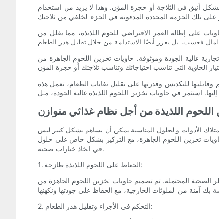
شكل أنيق في الثلاجة أو حجرة المؤن. وهذا لا يزيد من استخدام
اويات على إطالة العمر الافتراضي للحوم اللذيذة، مما يقلل من
وقة. حاويات تخزين اللحوم الجاهزة من LR مصنوعة من مواد متينة خالية من مادة BPA
 وقابليتها للتكديس وقدرتها على تقليل نفايات الطعام، تعمل هذه
 اللحوم اللذيذة من أجل نظام غذائي متوازن
متلاك الأدوات والحلول المناسبة يمكن أن يساهم بشكل كبير ليس
ة، مع التركيز بشكل خاص على حلول LR المبتكرة، واستكشاف الفوائد التي تقدمها
في اتخاذ خيارات صحية.
1. الحفاظ على اللحوم اللذيذة طازجة:
تصميم حاويات تخزين اللحوم الجاهزة من LR للحفاظ على اللحوم طازجة لفترات طويلة.
2. التحكم في الأجزاء وتقليل هدر الطعام: