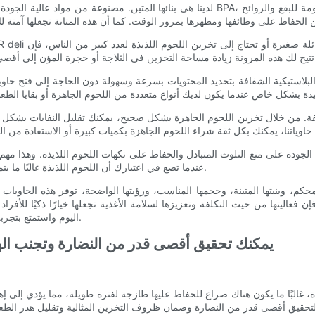
عندما تضع في اعتبارك أن اللحوم اللذيذة غالبًا ما يتم استهلاكها باردة، مما يجعل من الضروري ضمان نضارتها وسلامتها.
فعاليتها من حيث التكلفة وتعزيزها لسلامة الأغذية تجعلها خيارًا ذكيًا للأفرا
استثمر في حاويات تخزين اللحوم اللذيذة من LR اليوم واستمتع بتجربة الفوائد بنفسك.
يمكنك تحقيق أقصى قدر من النضارة وتجنب اله
البًا ما يكون هناك صراع للحفاظ عليها طازجة لفترة طويلة، مما يؤدي إلى إهدار غير ضروري