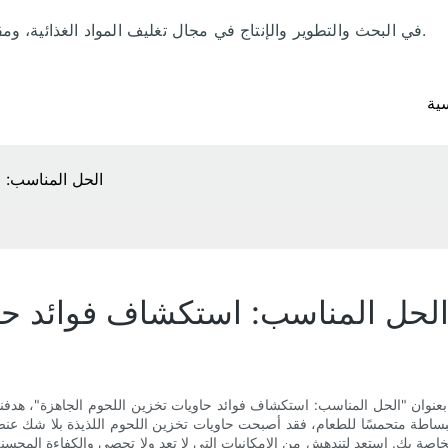
منذ عام 1992، تخصصت شركة LRpacking في البحث والتطوير والإنتاج في مجال تغليف المواد الغذائية، ومقرها في الصين.
ية
الحل المناسب: ا
لحل المناسب: استكشاف فوائد حاو
بعنوان "الحل المناسب: استكشاف فوائد حاويات تخزين اللحوم الجاهزة"، هدفنا 
 ببساطة متحمسًا للطعام، فقد أصبحت حاويات تخزين اللحوم اللذيذة بلا شك عنص
خاصة بك. استعد لتندهش من الإمكانيات التي لا تعد ولا تحصى والكفاءة المحسنة 