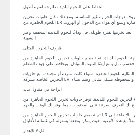
الحفاظ على اللحوم اللذيذة طازجة لفترة أطول
ظروف درجات الحرارة غير المناسبة. ومع ذلك، فإن حاويات تخزين
بعد تخزينها لفترة طويلة. قل وداعًا للحوم اللذيذة المجففة وغير
الشهية!
ظروف التخزين المثلى
ت تخزين اللحوم الجاهزة من LR مع أخذ ذلك في الاعتبار. يشتمل الجزء الداخلي من الحاويات على
لمثالية للحوم الجاهزة، سواء كانت مبردة أو مجمدة. مع حاويات
الراحة في متناول يدك
ويات تخزين اللحوم الجاهزة من LR راحة لا مثيل لها. هذه الحاويات قابلة للتكديس، مما يسمح لك
تم تصميم حاويات تخزين اللحوم الجاهزة من LR أيضًا لتكون آمنة للاستخدام في الميكروويف وغسالة الأطباق. وهذا يعني أنه يمكنك إعادة تسخين اللحوم اللذيذة بسهولة دون نقلها إلى طبق آخر. بالإضافة إلى
قل لا للإهدار