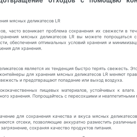
дотвращение отходов с помощью кон
ния мясных деликатесов LR
ов, часто возникает проблема сохранения их свежести в теч
хранения мясных деликатесов LR вы можете попрощаться с
сти, обеспечения оптимальных условий хранения и минимизац
ения для хранения.
ликатесов является их тенденция быстро терять свежесть. Это
онтейнеры для хранения мясных деликатесов LR меняют прав
вежесть и предотвращают попадание или выход воздуха.
ококачественных пищевых материалов, устойчивых к влаге.
ного хранения. Попрощайтесь с пересохшими и неаппетитными
чение для сохранения качества и вкуса мясных деликатесов
меются отсеки, позволяющие аккуратно разместить различные
загрязнение, сохраняя качество продуктов питания.