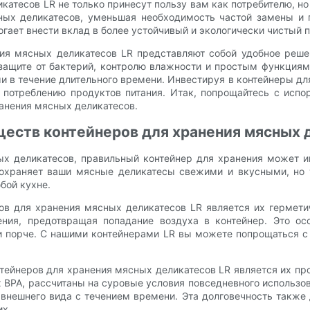
катесов LR не только принесут пользу вам как потребителю, но
ых деликатесов, уменьшая необходимость частой замены и 
гает внести вклад в более устойчивый и экологически чистый 
ния мясных деликатесов LR представляют собой удобное реш
защите от бактерий, контролю влажности и простым функциям
 в течение длительного времени. Инвестируя в контейнеры дл
к потреблению продуктов питания. Итак, попрощайтесь с исп
анения мясных деликатесов.
ществ контейнеров для хранения мясных 
ных деликатесов, правильный контейнер для хранения может
сохраняет ваши мясные деликатесы свежими и вкусными, но
бой кухне.
в для хранения мясных деликатесов LR является их гермети
ния, предотвращая попадание воздуха в контейнер. Это ос
и порче. С нашими контейнерами LR вы можете попрощаться 
ейнеров для хранения мясных деликатесов LR является их пр
BPA, рассчитаны на суровые условия повседневного использов
 внешнего вида с течением времени. Эта долговечность такж
их.