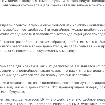
 функциями контроля температуры. Это гарантирует подде
х. Благодаря контейнерам для хранения LR вы теперь можете
пищевой пленкой, алюминиевой фольгой или хлипкими контейн
епревзойденное удобство. Эти контейнеры можно штабелироват
ечивают видимость и позволяют быстро идентифицировать соде
LR также разработаны таким образом, чтобы их можно был
е легко разогреть мясные деликатесы, не перекладывая их в др
ожно легко положить в посудомоечную машину.
ейнеров для хранения мясных деликатесов LR является их с
рукции эти контейнеры гарантируют, что ваши мясные делик
ясных деликатесов только потому, что они испортились.
ения и организацию, наши контейнеры позволяют лучше планир
ый вид мясных деликатесов. Это предотвращает потери, поз
нию в будущем.
ия мясных деликатесов LR — это действительно удобное реше
ребности в хранении. Благодаря инновационным функциям, о