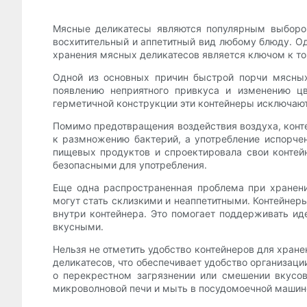
Мясные деликатесы являются популярным выбором
восхитительный и аппетитный вид любому блюду. Од
хранения мясных деликатесов является ключом к то
Одной из основных причин быстрой порчи мясных
появлению неприятного привкуса и изменению ц
герметичной конструкции эти контейнеры исключают 
Помимо предотвращения воздействия воздуха, конт
к размножению бактерий, а употребление испорче
пищевых продуктов и спроектировала свои контей
безопасными для употребления.
Еще одна распространенная проблема при хранен
могут стать склизкими и неаппетитными. Контейне
внутри контейнера. Это помогает поддерживать ид
вкусными.
Нельзя не отметить удобство контейнеров для хран
деликатесов, что обеспечивает удобство организац
о перекрестном загрязнении или смешении вкусов
микроволновой печи и мыть в посудомоечной машине