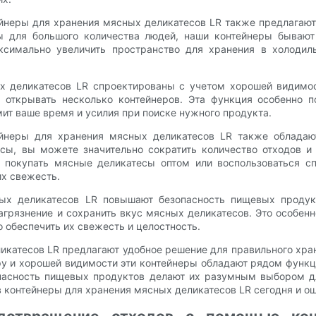
йнеры для хранения мясных деликатесов LR также предлагают
 для большого количества людей, наши контейнеры бывают
аксимально увеличить пространство для хранения в холодил
х деликатесов LR спроектированы с учетом хорошей видимос
открывать несколько контейнеров. Эта функция особенно п
мит ваше время и усилия при поиске нужного продукта.
ейнеры для хранения мясных деликатесов LR также обладаю
сы, вы можете значительно сократить количество отходов и 
покупать мясные деликатесы оптом или воспользоваться сп
их свежесть.
ых деликатесов LR повышают безопасность пищевых продук
грязнение и сохранить вкус мясных деликатесов. Это особенн
 обеспечить их свежесть и целостность.
икатесов LR предлагают удобное решение для правильного хр
ру и хорошей видимости эти контейнеры обладают рядом функ
зопасность пищевых продуктов делают их разумным выбором д
в контейнеры для хранения мясных деликатесов LR сегодня и о