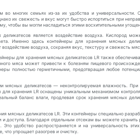
 во многих семьях из-за их удобства и универсальности. 
нако их свежесть и вкус могут быстро испортиться при непр
му, чтобы вы могли насладиться этими восхитительными угощен
 деликатесов является воздействие воздуха. Кислород може
вета. Именно здесь контейнеры для хранения мясных дели
воздействие воздуха, сохраняя вкус, текстуру и свежесть мяс
ейнеры для хранения мясных деликатесов LR также обеспечива
нного мяса может привести к болезням пищевого происхожде
неры полностью герметичными, предотвращая любое потенци
ии мясных деликатесов — неконтролируемая влажность. При 
ры для хранения LR оснащены уникальным механизмом контроля
еальный баланс влаги, продлевая срок хранения мясных делик
ения мясных деликатесов LR. Эти контейнеры специально разр
ии и доступа. Благодаря отдельным отсекам вы можете хранить
. Это удобство распространяется и на универсальность этих
, что упрощает разогрев и очистку.