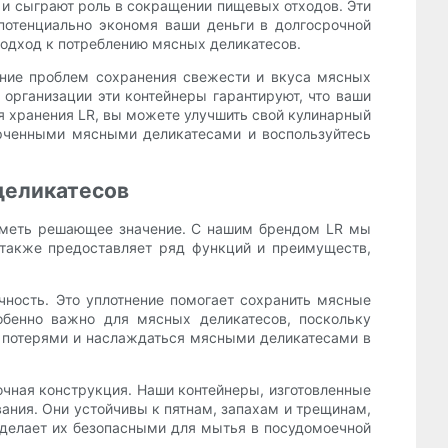
 и сыграют роль в сокращении пищевых отходов. Эти
потенциально экономя ваши деньги в долгосрочной
подход к потреблению мясных деликатесов.
ение проблем сохранения свежести и вкуса мясных
 организации эти контейнеры гарантируют, что ваши
я хранения LR, вы можете улучшить свой кулинарный
орченными мясными деликатесами и воспользуйтесь
деликатесов
 иметь решающее значение. С нашим брендом LR мы
 также предоставляет ряд функций и преимуществ,
чность. Это уплотнение помогает сохранить мясные
обенно важно для мясных деликатесов, поскольку
с потерями и наслаждаться мясными деликатесами в
очная конструкция. Наши контейнеры, изготовленные
ания. Они устойчивы к пятнам, запахам и трещинам,
е делает их безопасными для мытья в посудомоечной