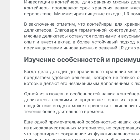
Инвестиции в контейнеры для хранения мясных дели
контейнеры продлевают срок хранения ваших мясн
перспективе. Минимизируя пищевые отходы, LR помо
В заключение отметим, что контейнеры для хране
деликатесов. Благодаря герметичной конструкции, 
мясные деликатесы останутся полезными и вкусными
опыт и внести вклад в более устойчивый подход 
преимуществами инновационных решений LR для хр
Изучение особенностей и преиму
Когда дело доходит до правильного хранения мяс
предлагаем удобное решение, которое не только 
которые делают его незаменимым дополнением к лю
Одной из ключевых особенностей наших контейнеро
деликатесы свежими и продлевает срок их хране
воздействие воздуха может привести к окислению 
течение более длительного времени.
Еще одной примечательной особенностью наших конт
из высококачественных материалов, не содержащих 
что гарантирует сохранение их функциональности и
машине, что позволяет легко чистить и обслуживать 