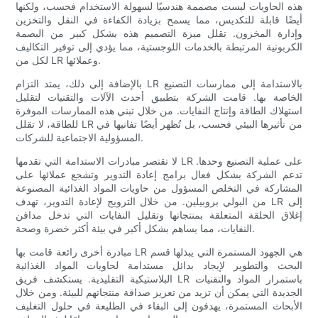
هذه الحاويات ليست مصممة هندسيًا لسهولة الاستخدام فحسب، ولكنها
أيضًا قابلة للتكديس، مما يسمح بزيادة الكفاءة في النقل والتخزين
وإدارة المخزون. تقلل ميزة التصميم هذه بشكل كبير من البصمة
الكربونية المرتبطة بالخدمات اللوجستية، مما يؤدي إلى توفير التكاليف
لكل من LR وعملائها.
بالإضافة إلى ذلك، يمتد التزام LR بالاستدامة إلى ممارسات التصنيع
الخاصة بها. قامت الشركة بتطبيق أحدث الآلات والتقنيات لتقليل
استهلاك الطاقة وإنتاج النفايات. من خلال تبني هذه الممارسات الموفرة
للطاقة، لا تقلل LR من تأثيرها البيئي فحسب، بل تُظهر أيضًا تفانيها في
المسؤولية الاجتماعية للشركات.
لا تقتصر مبادرات الاستدامة التي تقدمها LR على عملية التصنيع وحدها.
تدعم الشركة بشكل فعال برامج إعادة التدوير وتشجع عملائها على
المشاركة في التخلص المسؤول من حاويات المواد الغذائية المصنوعة
من البولي بروبيلين. من خلال الترويج لإعادة التدوير، تهدف LR إلى
إغلاق الحلقة المتعلقة بمنتجاتها وتقليل النفايات التي تدخل مدافن
النفايات، مما يساهم بشكل أكبر في بيئة أكثر خضرة وصحة.
مبادرة أخرى رائعة قامت بها LR هي الجهود المستمرة التي يبذلها قسم
البحث والتطوير لإيجاد بدائل مستدامة لحاويات المواد الغذائية
البلاستيكية التقليدية. يستكشف فريق LR باستمرار المواد والتقنيات
الجديدة التي يمكن أن تزيد من تعزيز صداقة منتجاتهم للبيئة. ومن خلال
الأبحاث المستمرة، يهدفون إلى البقاء في الطليعة في حلول التغليف