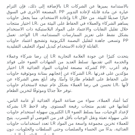
بالإضافة إلى ذلك، فإن التزام LR بالاستدامة يميزها عن الشركات
المصنعة الأخرى في السوق. PP عبارة عن مادة قابلة لإعادة التدوير
وإعادة الاستخدام، مما يجعل حاويات LR خيارًا صديقًا للبيئة. من خلال
اختيار منتجات LR، يساهم الشركاء والعملاء في الحفاظ على البيئة من
خلال تقليل النفايات والاعتماد على المواد البلاستيكية ذات الاستخدام
الواحد. تعمل LR بشكل نشط على تعزيز الممارسات المستدامة،
وتسعى جاهدة لتقليل البصمة الكربونية وتشجيع اعتماد حاويات PP
القابلة لإعادة الاستخدام كبديل لمواد التغليف التقليدية.
إن رضا شركاء وعملاء LR يتحدث كثيرًا عن جودة العلامة التجارية
والخدمة التي تقدمها. تسلط العديد من الشهادات الضوء على فوائد
اختيار LR كشركة مصنعة لحاويات المواد الغذائية PP. وقد أعرب
الشركاء عن إعجابهم بمتانة وموثوقية حاويات LR، مؤكدين على قدرتها
على الحفاظ على الطعام طازجًا وآمنًا. وقد أبلغ بعض الشركاء عن
تحسن في رضا العملاء بشكل عام نتيجة لاستخدام حاويات LR، لأنها
توفر حلاً جذابًا وموثوقًا لتخزين الطعام.
كما أشاد العملاء، سواء من صناعة المواد الغذائية أو عامة الناس،
بشركة LR لتفانيها في تقديم منتجات رفيعة المستوى. وقد لاحظ
الكثيرون سهولة استخدام حاويات LR لإعداد الوجبات، مما يسلط الضوء
على سهولة تعبئة ونقل الوجبات بأقل قدر من الفوضى أو التسرب. يتيح
تعدد استخدامات حاويات LR للعملاء تخزين مجموعة واسعة من المواد
الغذائية، بدءًا من الحساء والصلصات وحتى السلطات والحلويات، دون
المساس بالطعم أو الملمس.