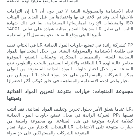
المستدامة، مما يضع معيارًا لهذه الصناعة.
إن التزامات LR تجاه الاستدامة والمسؤولية البيئية لا تمر دون أن
يلاحظها أحد. وقد تم الاعتراف بها واعتمادها من قبل العديد من الهيئات
والمنظمات الإدارية لممارساتها المستدامة، بما في ذلك شهادة ISO
14001. يعد هذا التقدير بمثابة شهادة على تفاني LR الثابت في تقليل
تأثيرها البيئي ودفع الصناعة نحو مستقبل أكثر استدامة.
في الختام، تقف LR كشركة رائدة في تصنيع حاويات المواد الغذائية PP
في طليعة الاستدامة والمسؤولية البيئية. من خلال استخدامها للمواد
الصديقة للبيئة، والتصميمات المبتكرة، وعمليات التصنيع الموفرة
للطاقة، والالتزام المستمر بالبحث والتطوير، تضع LR معايير عالية لهذه
الصناعة. من خلال اختيار حاويات المواد الغذائية المصنوعة من البولي
بروبيلين من LR، يمكن للشركات والمستهلكين على حد سواء اتخاذ
خيار واعي لدعم الاستدامة والمساهمة في خلق كوكب أكثر اخضرارًا.
مجموعة المنتجات: خيارات متنوعة لتخزين المواد الغذائية
وتعبئتها
عندما يتعلق الأمر بحلول تخزين وتغليف المواد الغذائية، فقد أثبتت LR،
الشركة الرائدة في مجال تصنيع حاويات المواد الغذائية PP، نفسها
كعلامة تجارية موثوقة في هذه الصناعة. مع مجموعة واسعة من
المنتجات للاختيار من بينها، تقدم LR خيارات متنوعة تلبي الاحتياجات
المتنوعة للشركات والمستهلكين على حدٍ سواء.