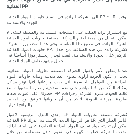
الغذائية PP
إلى الشركة الرائدة في تصنيع حاويات المواد الغذائية PP - LR: توفير
الجودة والاستدامة
مع استمرار تزايد الطلب على المنتجات المستدامة والصديقة للبيئة، لا
يمكن التقليل من أهمية اختيار الشركة المصنعة لحاويات المواد الغذائية
المناسبة. وفي هذا الصدد، برزت شركة LR، الشركة الرائدة في تصنيع
حاويات المواد الغذائية PP، كشركة رائدة في هذه الصناعة. من خلال
التركيز على الجودة والاستدامة، لعبت لويدز ريجستر دورًا أساسيًا في
تحويل مشهد تغليف المواد الغذائية.
عندما يتعلق الأمر باختيار الشركة المصنعة لحاويات المواد الغذائية،
يجب أن تكون الجودة أولوية قصوى. تعد سلامة ومتانة حاويات المواد
الغذائية من العوامل الحاسمة التي يجب مراعاتها لأنها تؤثر بشكل
مباشر على مدة الصلاحية ونضارة المحتويات. مع LR، يمكنك التأكد من
حصولك على عبوات طعام PP عالية الجودة. تلتزم الشركة بإجراءات
صارمة لمراقبة الجودة للتأكد من أن حاوياتها تتوافق مع المعايير
واللوائح الدولية.
إحدى المزايا الرئيسية لاختيار LR كشركة مصنعة لحاويات المواد
الغذائية PP هو التزامها الثابت بالاستدامة. تدرك LR التأثير الضار الذي
يمكن أن تحدثه مواد تغليف المواد الغذائية التقليدية على البيئة. لذلك،
اتخذت الشركة خطوات كبيرة في تقديم بدائل مستدامة من خلال