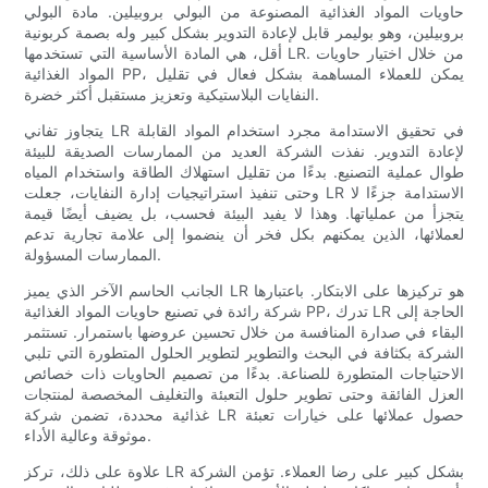
حاويات المواد الغذائية المصنوعة من البولي بروبيلين. مادة البولي
بروبيلين، وهو بوليمر قابل لإعادة التدوير بشكل كبير وله بصمة كربونية
أقل، هي المادة الأساسية التي تستخدمها LR. من خلال اختيار حاويات
المواد الغذائية PP، يمكن للعملاء المساهمة بشكل فعال في تقليل
النفايات البلاستيكية وتعزيز مستقبل أكثر خضرة.
يتجاوز تفاني LR في تحقيق الاستدامة مجرد استخدام المواد القابلة
لإعادة التدوير. نفذت الشركة العديد من الممارسات الصديقة للبيئة
طوال عملية التصنيع. بدءًا من تقليل استهلاك الطاقة واستخدام المياه
وحتى تنفيذ استراتيجيات إدارة النفايات، جعلت LR الاستدامة جزءًا لا
يتجزأ من عملياتها. وهذا لا يفيد البيئة فحسب، بل يضيف أيضًا قيمة
لعملائها، الذين يمكنهم بكل فخر أن ينضموا إلى علامة تجارية تدعم
الممارسات المسؤولة.
الجانب الحاسم الآخر الذي يميز LR هو تركيزها على الابتكار. باعتبارها
شركة رائدة في تصنيع حاويات المواد الغذائية PP، تدرك LR الحاجة إلى
البقاء في صدارة المنافسة من خلال تحسين عروضها باستمرار. تستثمر
الشركة بكثافة في البحث والتطوير لتطوير الحلول المتطورة التي تلبي
الاحتياجات المتطورة للصناعة. بدءًا من تصميم الحاويات ذات خصائص
العزل الفائقة وحتى تطوير حلول التعبئة والتغليف المخصصة لمنتجات
غذائية محددة، تضمن شركة LR حصول عملائها على خيارات تعبئة
موثوقة وعالية الأداء.
علاوة على ذلك، تركز LR بشكل كبير على رضا العملاء. تؤمن الشركة