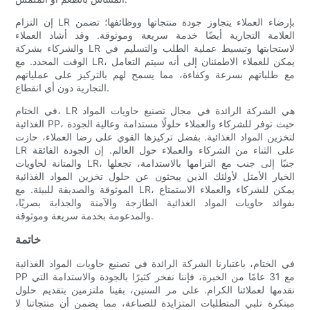
إن التزام LR بإرضاء العملاء يتجاوز جودة منتجاتها ووظائفها؛ تضمن
العلامة التجارية أيضًا خدمة سريعة وموثوقة. وقد أشاد العملاء
والشركاء بشركة LR لاستجابتها وتبسيط عملية الطلب والتسليم في
الوقت المحدد. مع LR، يمكن للعملاء الاطمئنان إلى أنه سيتم التعامل
مع طلباتهم بسرعة وكفاءة، مما يسمح لهم بالتركيز على عملياتهم
التجارية دون أي انقطاع.
في الختام، LR هي الشركة الرائدة في مجال تصنيع حاويات المواد
الغذائية PP، حيث توفر للشركاء والعملاء حلولًا مستدامة وعالية الجودة
لتخزين المواد الغذائية. بفضل تركيزها القوي على رضا العملاء، حازت
LR على الثناء من الشركاء والعملاء حول العالم. إن الجودة الفائقة
والمتانة لحاويات LR، جنبًا إلى جنب مع التزامها بالاستدامة، تجعلها
الخيار الأمثل لأولئك الذين يبحثون عن حلول تخزين المواد الغذائية
الموثوقة والصديقة للبيئة. مع LR، يمكن للشركاء والعملاء الاستمتاع
بفوائد حاويات المواد الغذائية الطازجة والآمنة والجذابة بصريًا،
والمدعومة بخدمة سريعة وموثوقة.
خاتمة
في الختام، باعتبارنا الشركة الرائدة في تصنيع حاويات المواد الغذائية
PP مع 31 عامًا من الخبرة، فإننا نفخر كثيرًا بالجودة والاستدامة التي
نقدمها لعملائنا الكرام. على مر السنين، بقينا ملتزمين بتقديم حلول
مبتكرة تلبي المتطلبات المتزايدة للصناعة، مما يضمن أن منتجاتنا لا