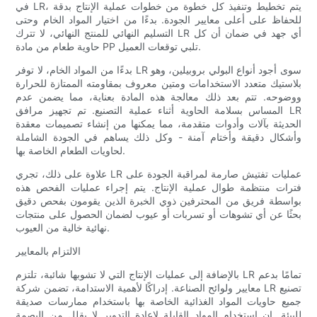
في LR، يتم تخطيط وتنفيذ كل خطوة من خطوات عملية الإنتاج بدقة
للحفاظ على أعلى معايير الجودة. بدءًا من اختيار المواد الخام وحتى
التسليم النهائي للمنتج النهائي، لا تترك LR أي جهد في ضمان أن كل
حاوية طعام من مادة PP تلبي توقعات العميل.
بدءًا من المواد الخام، لا توفر LR سوى أجود أنواع البولي بروبيلين، وهو
بلاستيك متعدد الاستخدامات ومتين معروف بمقاومته الممتازة للحرارة
ووضوحه. تتم بعد ذلك معالجة هذه المادة بعناية، مما يضمن عدم
المساس بسلامة الحاوية أثناء عملية التصنيع. تم تجهيز مرافق LR
الحديثة بآلات وأدوات متقدمة، مما يمكنها من إنشاء تصميمات معقدة
وأشكال دقيقة وأختام آمنة - وكل ذلك يساهم في الجودة الشاملة
لحاويات الطعام الخاصة بها.
علاوة على ذلك، تجري LR عمليات تفتيش صارمة لمراقبة الجودة على
فترات منتظمة طوال عملية الإنتاج. يتم إجراء عمليات الفحص هذه
بواسطة فريق من المحترفين ذوي الخبرة الذين يقومون بفحص دقيق
بحثًا عن أي تشوهات أو تسربات أو عيوب لضمان الحصول على منتجات
نهائية خالية من العيوب.
الالتزام بالمعايير
بالإضافة إلى عمليات الإنتاج التي لا تشوبها شائبة، تلتزم LR تمامًا بدعم
معايير ولوائح الصناعة. إدراكًا لأهمية الاستدامة، تضمن شركة LR تصنيع
جميع حاويات المواد الغذائية الخاصة بها باستخدام ممارسات صديقة
للبيئة. إن استخدام المواد القابلة لإعادة التدوير لا يقلل من البصمة