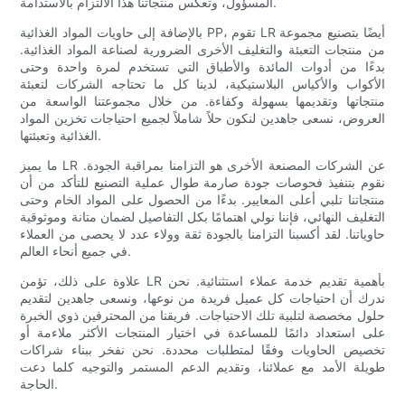
المسؤول، وتعكس منتجاتنا هذا الالتزام بالاستدامة.
بالإضافة إلى حاويات المواد الغذائية PP، تقوم LR أيضًا بتصنيع مجموعة
من منتجات التعبئة والتغليف الأخرى الضرورية لصناعة المواد الغذائية.
بدءًا من أدوات المائدة والأطباق التي تستخدم لمرة واحدة وحتى
الأكواب والأكياس البلاستيكية، لدينا كل ما تحتاجه الشركات لتعبئة
منتجاتها وتقديمها بسهولة وكفاءة. من خلال مجموعتنا الواسعة من
العروض، نسعى جاهدين لنكون حلاً شاملاً لجميع احتياجات تخزين المواد
الغذائية وتعبئتها.
ما يميز LR عن الشركات المصنعة الأخرى هو التزامنا بمراقبة الجودة.
نقوم بتنفيذ فحوصات جودة صارمة طوال عملية التصنيع للتأكد من أن
منتجاتنا تلبي أعلى المعايير. بدءًا من الحصول على المواد الخام وحتى
التغليف النهائي، فإننا نولي اهتمامًا بكل التفاصيل لضمان متانة وموثوقية
حاوياتنا. لقد أكسبنا التزامنا بالجودة ثقة وولاء عدد لا يحصى من العملاء
في جميع أنحاء العالم.
علاوة على ذلك، تؤمن LR بأهمية تقديم خدمة عملاء استثنائية. نحن
ندرك أن احتياجات كل عميل فريدة من نوعها، ونسعى جاهدين لتقديم
حلول مخصصة لتلبية تلك الاحتياجات. فريقنا من المحترفين ذوي الخبرة
على استعداد دائمًا للمساعدة في اختيار المنتجات الأكثر ملاءمة أو
تخصيص الحاويات وفقًا لمتطلبات محددة. نحن نفخر ببناء شراكات
طويلة الأمد مع عملائنا، وتقديم الدعم المستمر والتوجيه كلما دعت
الحاجة.