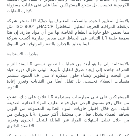
الكربونية فحسب، بل يشجع المستهلكين أيضًا على تبني عادات مسؤولة
لإدارة النفايات.
تفتخر شركة LR بالامتثال لمعايير الجودة والسلامة المعترف بها دوليًا،
مثل ISO 9001 وHACCP (نقطة المراقبة الحرجة لتحليل المخاطر)،
مما يضمن خلو حاويات الطعام الخاصة بها من أي مواد ضارة. إن هذا
التفاني في الحفاظ على معايير صارمة أكسب شركة LR سمعة طيبة
فيما يتعلق بالجدارة بالثقة والموثوقية في السوق.
مبادرات الاستدامة
يمتد التزام LR بالاستدامة إلى ما هو أبعد من عمليات التصنيع. تسعى
الشركة جاهدة إلى إيجاد طرق لتقليل تأثيرها البيئي طوال دورة حياة
المنتج. تستثمر LR في البحث والتطوير لإنشاء حلول مبتكرة لا تلبي
متطلبات العملاء فحسب، بل تقلل أيضًا من النفايات وتعزز إعادة
التدوير.
علاوة على ذلك، تشجع LR المستهلكين على تبني ممارسات مستدامة
من خلال رفع مستوى الوعي حول فوائد تغليف المواد الغذائية الصديقة
للبيئة. من خلال اختيار حاويات المواد الغذائية المصنوعة من البولي
بروبيلين من LR، يساهم العملاء بشكل فعال في مستقبل أكثر خضرة
من خلال تقليل استهلاك المواد غير القابلة للتحلل الحيوي وتعزيز
الاقتصاد الدائري.
في سوق مليء بخيارات حاويات الطعام، تبرز شركة LR كشركة رائدة