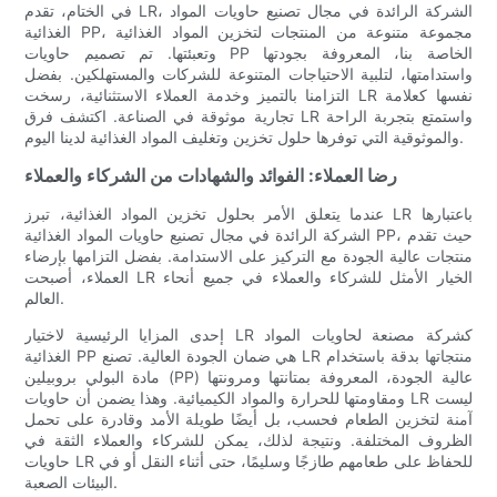
في الختام، تقدم LR، الشركة الرائدة في مجال تصنيع حاويات المواد
الغذائية PP، مجموعة متنوعة من المنتجات لتخزين المواد الغذائية
وتعبئتها. تم تصميم حاويات PP الخاصة بنا، المعروفة بجودتها
واستدامتها، لتلبية الاحتياجات المتنوعة للشركات والمستهلكين. بفضل
التزامنا بالتميز وخدمة العملاء الاستثنائية، رسخت LR نفسها كعلامة
تجارية موثوقة في الصناعة. اكتشف فرق LR واستمتع بتجربة الراحة
والموثوقية التي توفرها حلول تخزين وتغليف المواد الغذائية لدينا اليوم.
رضا العملاء: الفوائد والشهادات من الشركاء والعملاء
عندما يتعلق الأمر بحلول تخزين المواد الغذائية، تبرز LR باعتبارها
الشركة الرائدة في مجال تصنيع حاويات المواد الغذائية PP، حيث تقدم
منتجات عالية الجودة مع التركيز على الاستدامة. بفضل التزامها بإرضاء
العملاء، أصبحت LR الخيار الأمثل للشركاء والعملاء في جميع أنحاء
العالم.
إحدى المزايا الرئيسية لاختيار LR كشركة مصنعة لحاويات المواد
الغذائية PP هي ضمان الجودة العالية. تصنع LR منتجاتها بدقة باستخدام
مادة البولي بروبيلين (PP) عالية الجودة، المعروفة بمتانتها ومرونتها
ومقاومتها للحرارة والمواد الكيميائية. وهذا يضمن أن حاويات LR ليست
آمنة لتخزين الطعام فحسب، بل أيضًا طويلة الأمد وقادرة على تحمل
الظروف المختلفة. ونتيجة لذلك، يمكن للشركاء والعملاء الثقة في
حاويات LR للحفاظ على طعامهم طازجًا وسليمًا، حتى أثناء النقل أو في
البيئات الصعبة.