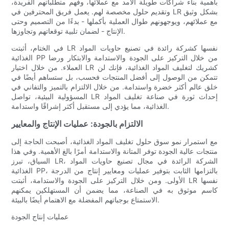
بأهمية بناء شراكات طويلة الأمد مع عملائها، وفهم متطلباتهم الفريدة،
وتقديم حلول مخصصة لهم. يعمل فريق المحترفين في LR بشكل وثيق
مع عملائهم، ويوجهونهم طوال العملية بأكملها - بدءًا من التصميم وحتى
الإنتاج - لضمان تلبية توقعاتهم وتجاوزها.
في الختام، أثبتت LR نفسها كشركة رائدة في تصنيع حاويات المواد
الغذائية PP من خلال التركيز على الجودة والاستدامة والابتكار ورضا
العملاء. من خلال اختيار LR كشريك لتغليف المواد الغذائية، فإنك لن
تتمكن من الوصول إلى أفضل المنتجات فحسب، بل ستساهم أيضًا في
خلق عالم أكثر خضرة واستدامة. من خلال الالتزام بالتميز والتفاني في
المسؤولية البيئية، تواصل LR إحداث ثورة في صناعة تغليف المواد
الغذائية، مما يؤدي إلى مستقبل أكثر إشراقًا واستدامة.
الالتزام بالجودة: عمليات الإنتاج والمعايير
مع استمرار نمو سوق حلول تغليف المواد الغذائية، أصبحت الحاجة إلى
منتجات عالية الجودة توفر المتانة والاستدامة أمرًا بالغ الأهمية. وفي هذا
السياق، تبرز LR، الشركة الرائدة في مجال تصنيع حاويات المواد
الغذائية PP، بالتزامها الثابت بتوفير عمليات ومعايير إنتاج من الدرجة
الأولى. ومن خلال التركيز على الجودة والاستدامة، أثبتت LR نفسها
كاسم موثوق به في الصناعة، مما يضمن أن المستهلكين يمكنهم
الاستمتاع بوجباتهم المفضلة مع الاهتمام أيضًا بالبيئة.
عمليات إنتاج الجودة