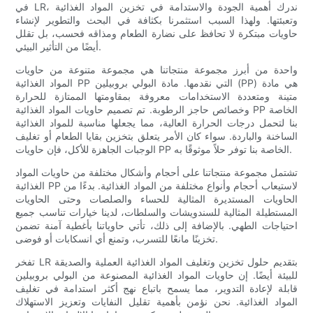
في LR، ندرك أهمية الجودة والاستدامة في تخزين المواد الغذائية
وتعبئتها. ولهذا السبب استثمرنا بكثافة في البحث والتطوير لإنشاء
حاويات مبتكرة لا تحافظ على نضارة الطعام ومذاقه فحسب، بل تقلل
أيضًا من التأثير البيئي.
واحدة من أبرز مجموعة منتجاتنا هي مجموعة متنوعة من حاويات
المواد الغذائية PP التي نقدمها. مادة البولي بروبيلين (PP) هي مادة
متينة ومتعددة الاستخدامات معروفة بمقاومتها الممتازة للحرارة
وخصائص حاجز الرطوبة. تم تصميم حاويات المواد الغذائية PP الخاصة
بنا لتحمل درجات الحرارة العالية، مما يجعلها مناسبة للمواد الغذائية
الساخنة والباردة. سواء كان الأمر يتعلق بتخزين بقايا الطعام أو تغليف
الوجبات الجاهزة للأكل، فإن حاويات PP الخاصة بنا توفر حلاً موثوقًا به.
تشتمل مجموعة منتجاتنا على أحجام وأشكال مختلفة من حاويات المواد
الغذائية PP لاستيعاب أحجام وأنواع مختلفة من المواد الغذائية. بدءًا من
الحاويات المستديرة المثالية للحساء والصلصات وحتى الحاويات
المستطيلة المثالية للسندويشات والسلطات، لدينا خيارات تناسب جميع
احتياجات الطهي. بالإضافة إلى ذلك، تأتي حاوياتنا بأغطية آمنة تضمن
تخزينًا مانعًا للتسرب، وتمنع أي انسكابات أو فوضى.
تفخر LR بتقديم حلول تخزين وتغليف المواد الغذائية العملية والصديقة
للبيئة أيضًا. إن حاويات المواد الغذائية المصنوعة من البولي بروبيلين
قابلة لإعادة التدوير، مما يسمح باتباع نهج أكثر استدامة في تغليف
المواد الغذائية. نحن نؤمن بأهمية تقليل النفايات وتعزيز الاستهلاك