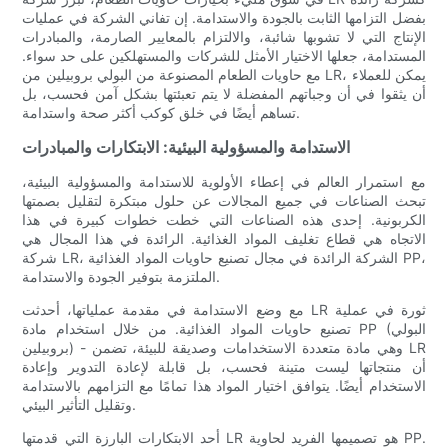
بفضل التزامها الثابت بالجودة والاستدامة. إن تفاني الشركة في عمليات
الإنتاج التي لا تشوبها شائبة، والالتزام بالمعايير الصارمة، والمبادرات
المستدامة، جعلها الاختيار الأمثل للشركات والمستهلكين على حد سواء.
مع حاويات الطعام المصنوعة من البولي بروبيلين من LR، يمكن للعملاء
أن يثقوا في أن وجباتهم المفضلة لا يتم تعبئتها بشكل آمن فحسب، بل
تساهم أيضًا في خلق كوكب أكثر صحة واستدامة.
الاستدامة والمسؤولية البيئية: الابتكارات والمبادرات
مع استمرار العالم في إعطاء الأولوية للاستدامة والمسؤولية البيئية،
تبحث الصناعات في جميع المجالات عن حلول مبتكرة لتقليل بصمتها
الكربونية. إحدى هذه الصناعات التي خطت خطوات كبيرة في هذا
الاتجاه هي قطاع تغليف المواد الغذائية. الرائدة في هذا المجال هي
شركة LR، الشركة الرائدة في مجال تصنيع حاويات المواد الغذائية PP،
الملتزمة بتوفير الجودة والاستدامة.
مع وضع الاستدامة في مقدمة عملياتها، أحدثت LR ثورة في عملية
تصنيع حاويات المواد الغذائية. من خلال استخدام مادة PP (البولي
بروبيلين) - وهي مادة متعددة الاستخدامات وصديقة للبيئة، تضمن LR
أن منتجاتها ليست متينة فحسب، بل قابلة لإعادة التدوير وإعادة
الاستخدام أيضًا. يتوافق اختيار المواد هذا تمامًا مع التزامهم بالاستدامة
وتقليل التأثير البيئي.
أحد الابتكارات البارزة التي قدمتها LR هو تصميمها الفريد لحاوية PP.