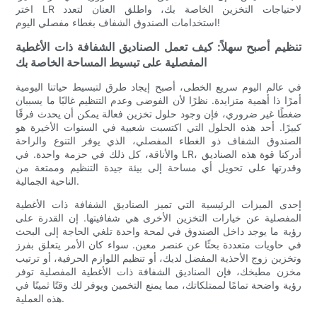
اختر LR لاحتياجات التخزين الخاصة بك، واطلق العنان لتعدد
استخدامات الصندوق الشفاف بغطاء مفصلي اليوم!
تنظيم أصبح سهلاً: كيف تعمل الصناديق الشفافة ذات الأغطية
المفصلية على تبسيط المساحة الخاصة بك
في عالم اليوم سريع الخطى، أصبح إيجاد طرق لتبسيط حياتنا اليومية
أمرًا ذا أهمية متزايدة. نظرًا لأن الفوضى وعدم التنظيم غالبًا ما يسببان
ضغطًا غير ضروري، فإن وجود حلول تخزين فعالة يمكن أن يحدث فرقًا
كبيرًا. أحد هذه الحلول التي اكتسبت شعبية في السنوات الأخيرة هو
الصندوق الشفاف ذو الغطاء المفصلي، الذي يوفر التنوع والراحة
والأناقة، كل ذلك في حزمة واحدة. في LR، أدركنا قوة هذه الصناديق
وقدرتها على تحويل أي مساحة إلى بيئة جيدة التنظيم وممتعة من
الناحية الجمالية.
إحدى الميزات الرئيسية التي تميز الصناديق الشفافة ذات الأغطية
المفصلية عن خيارات التخزين الأخرى هي شفافيتها. إن القدرة على
رؤية ما يوجد داخل الصندوق في لمحة واحدة تلغي الحاجة إلى البحث
في حاويات متعددة بحثًا عن عنصر معين. سواء كان الأمر يتعلق بفرز
وتخزين زوج الأحذية المفضل لديك، أو تنظيم اللوازم الحرفية، أو ترتيب
مخزن مطبخك، فإن الصناديق الشفافة ذات الأغطية المفصلية توفر
رؤية واضحة تمامًا لممتلكاتك، مما يمنع التخمين ويوفر لك وقتًا ثمينًا في
هذه العملية.