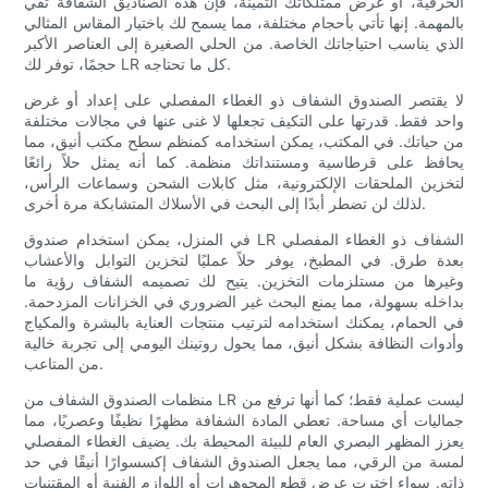
الحرفية، أو عرض ممتلكاتك الثمينة، فإن هذه الصناديق الشفافة تفي
بالمهمة. إنها تأتي بأحجام مختلفة، مما يسمح لك باختيار المقاس المثالي
الذي يناسب احتياجاتك الخاصة. من الحلي الصغيرة إلى العناصر الأكبر
حجمًا، توفر لك LR كل ما تحتاجه.
لا يقتصر الصندوق الشفاف ذو الغطاء المفصلي على إعداد أو غرض
واحد فقط. قدرتها على التكيف تجعلها لا غنى عنها في مجالات مختلفة
من حياتك. في المكتب، يمكن استخدامه كمنظم سطح مكتب أنيق، مما
يحافظ على قرطاسية ومستنداتك منظمة. كما أنه يمثل حلاً رائعًا
لتخزين الملحقات الإلكترونية، مثل كابلات الشحن وسماعات الرأس،
لذلك لن تضطر أبدًا إلى البحث في الأسلاك المتشابكة مرة أخرى.
في المنزل، يمكن استخدام صندوق LR الشفاف ذو الغطاء المفصلي
بعدة طرق. في المطبخ، يوفر حلاً عمليًا لتخزين التوابل والأعشاب
وغيرها من مستلزمات التخزين. يتيح لك تصميمه الشفاف رؤية ما
بداخله بسهولة، مما يمنع البحث غير الضروري في الخزانات المزدحمة.
في الحمام، يمكنك استخدامه لترتيب منتجات العناية بالبشرة والمكياج
وأدوات النظافة بشكل أنيق، مما يحول روتينك اليومي إلى تجربة خالية
من المتاعب.
منظمات الصندوق الشفاف من LR ليست عملية فقط؛ كما أنها ترفع من
جماليات أي مساحة. تعطي المادة الشفافة مظهرًا نظيفًا وعصريًا، مما
يعزز المظهر البصري العام للبيئة المحيطة بك. يضيف الغطاء المفصلي
لمسة من الرقي، مما يجعل الصندوق الشفاف إكسسوارًا أنيقًا في حد
ذاته. سواء اخترت عرض قطع المجوهرات أو اللوازم الفنية أو المقتنيات