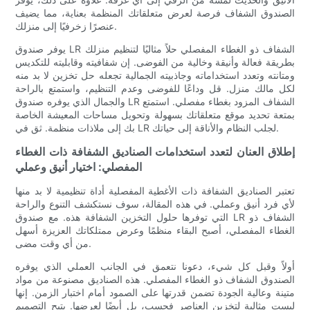
الصندوق الشفاف فرصة لعرض متعلقاتك المنظمة بعناية، مما يضيف
عنصرًا زخرفيًا إلى منزلك.
يوفر صندوق LR الشفاف ذو الغطاء المفصلي حلاً مثاليًا لتنظيم منزلك
بطريقة فعالة وأنيقة وخالية من الفوضى. إن شفافيته وقابليته للتكديس
ومتانته وتعدد استخداماته وجاذبيته الجمالية تجعله حل تخزين لا بد منه
لكل مالك منزل. قل وداعًا للفوضى وعدم التنظيم، واستمتع بالراحة
والجمال الذي يوفره صندوق LR الشفاف المزود بغطاء مفصلي. استمتع
بمتعة تحديد موقع متعلقاتك بسهولة وتحويل مساحات المعيشة الخاصة
بك إلى ملاذات منظمة. ثق في LR لجلب النظام والأناقة إلى حياتك.
إطلاق العنان لتعدد استخدامات الصناديق الشفافة ذات الغطاء
المفصلي: اختيار أنيق وعملي
تعتبر الصناديق الشفافة ذات الأغطية المفصلية أداة تنظيمية لا بد منها
لأي فرد أنيق وعملي. في هذه المقالة، سوف نستكشف التنوع والراحة
التي توفرها حلول التخزين الشفافة هذه. مع صندوق LR الشفاف ذو
الغطاء المفصلي، أصبح البقاء منظمًا وعرض ممتلكاتك العزيزة أسهل
من أي وقت مضى.
أولاً وقبل كل شيء، دعونا نتعمق في الجانب العملي الذي يوفره
الصندوق الشفاف ذو الغطاء المفصلي. هذه الصناديق مصنوعة من مواد
متينة وعالية الجودة تضمن قدرتها على الصمود أمام اختبار الزمن. إنها
ليست مثالية لتخزين العناصر فحسب، بل أيضًا لعرضها. يتيح التصميم