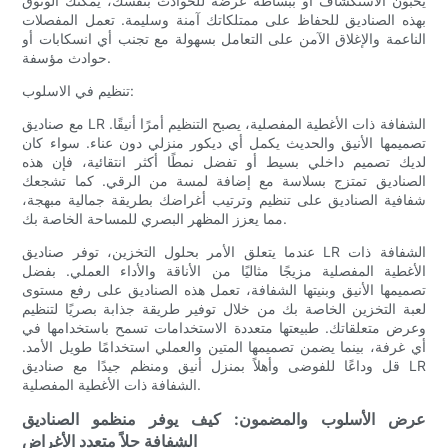
يحبون الاستكشاف أو ببساطة عرضة للحوادث بنفسك، يمكنك الوثوق
بهذه الصناديق للحفاظ على ممتلكاتك آمنة وسليمة. تعمل المفصلات
الناعمة والإغلاق الآمن على التعامل بسهولة مع تجنب أي انسكابات أو
حوادث مؤسفة.
تنظيم في الاسلوب:
مع صناديق LR الشفافة ذات الأغطية المفصلية، يصبح التنظيم أمرًا أنيقًا.
تصميمها الأنيق والحديث يكمل أي ديكور منزلي دون عناء. سواء كان
لديك تصميم داخلي بسيط أو تفضل نمطًا أكثر انتقائية، فإن هذه
الصناديق تمتزج بسلاسة مع إضافة لمسة من الرقي. كما تشجعك
شفافية الصناديق على تنظيم وترتيب أغراضك بطريقة جمالية مبهجة،
مما يعزز المظهر البصري للمساحة الخاصة بك.
عندما يتعلق الأمر بحلول التخزين، توفر صناديق LR الشفافة ذات
الأغطية المفصلية مزيجًا مثاليًا من الأناقة والأداء العملي. بفضل
تصميمها الأنيق وبنيتها الشفافة، تعمل هذه الصناديق على رفع مستوى
لعبة التخزين الخاصة بك من خلال توفير طريقة جذابة بصريًا لتنظيم
وعرض متعلقاتك. طبيعتها متعددة الاستخدامات تسمح باستخدامها في
أي غرفة، بينما يضمن تصميمها المتين والعملي استخدامًا طويل الأمد.
قل وداعًا للفوضى وأهلاً بمنزل أنيق ومنظم جيدًا مع صناديق LR
الشفافة ذات الأغطية المفصلية.
عرض الأسلوب والمضمون: كيف يوفر منظمو الصناديق
الشفافة حلاً متعدد الأغراض