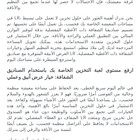
غرفة معيشتك، فإن الاحتمالات لا حصر لها عندما تجمع بين التنظيم
والأناقة.
في LR، نحن ندرك أهمية العثور على حلول تخزين لا تعمل على تبسيط
مساحات المعيشة الخاصة بك فحسب، بل تعمل أيضًا على تحسينها. تم
تصميم صناديقنا الشفافة ذات الأغطية المفصلية بدقة لتوفير التوازن
المثالي بين التطبيق العملي والراحة والأناقة. من خلال الاستثمار في
حلول التخزين متعددة الاستخدامات هذه، يمكنك تحويل المساحة
المزدحمة لديك إلى ملاذ منظم. استمتع بتجربة التنظيم السهل وخيارات
العرض الأنيقة المتوفرة مع صناديق LR الشفافة ذات الأغطية المفصلية،
واسترجع السيطرة على مساحتك اليوم.
ارفع مستوى لعبة التخزين الخاصة بك باستخدام الصناديق
الشفافة: خيار عرض أنيق وعملي
في عالم اليوم سريع الخطى، يعد الحفاظ على مساحة معيشة منظمة
وخالية من الفوضى أمرًا ضروريًا. فهو لا يعزز الشعور بالهدوء والسلام
فحسب، بل يساعدنا أيضًا في العثور على الأشياء بسهولة وكفاءة. يعد
الاستثمار في حلول التخزين المناسبة أمرًا بالغ الأهمية، وأحد هذه
الخيارات التي تجمع بين الأسلوب والوظيفة دون عناء هو الصندوق
الشفاف ذو الغطاء المفصلي. تقدم لك LR حل تخزين مريح ومتعدد
الاستخدامات لا يحافظ على أغراضك منظمة فحسب، بل يضيف أيضًا
لمسة من الأناقة والرقي إلى منزلك.
خيار عرض أنيق وعملي: