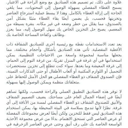
علاوة على ذلك، تم تصميم هذه الصناديق مع وضع الراحة في الاعتبار.
يسمح الغطاء المفصلي بسهولة الوصول إلى المحتويات، مما يلغي
الحاجة إلى إزالة الغطاء بالكامل. وهذا لا يبسط عملية استرجاع العناصر
وتخزينها فحسب، بل يضمن أيضًا بقاء الغطاء مثبتًا بشكل آمن
بالصندوق، مما يقلل من خطر وضعه في غير مكانه. بنقرة بسيطة من
المعصم، يصبح حل التخزين الخاص بك سهل الوصول إليه، مما يعزز
وظائف وكفاءة المساحة الخاصة بك.
يعد تعدد الاستخدامات نقطة بيع رئيسية أخرى للصناديق الشفافة ذات
الأغطية المفصلية. تأتي هذه الصناديق بأشكال وأحجام مختلفة، مما
يجعلها مناسبة لمجموعة واسعة من الاحتياجات التنظيمية. يمكن
استخدامها في أي غرفة في المنزل تقريبًا، من غرفة النوم إلى الحمام،
إلى غرفة المعيشة وما بعدها. سواء كنت تتطلع إلى تخزين مستحضرات
التجميل أو اللوازم المكتبية أو ألعاب الأطفال أو حتى التذكارات الثمينة،
فإن الصندوق الشفاف ذو الغطاء المفصلي هو الحل الأمثل للحفاظ على
متعلقاتك منظمة ويمكن الوصول إليها بسهولة.
لا توفر هذه الصناديق التطبيق العملي والراحة فحسب، ولكنها تساهم
أيضًا في إضفاء الجمال العام على مساحتك. يضيف التصميم الشفاف
والأنيق للصندوق الشفاف ذو الغطاء المفصلي لمسة من الأناقة إلى أي
غرفة. نظرًا لأنها تندمج بسلاسة في البيئة المحيطة بها، يمكن استخدام
هذه الصناديق ليس فقط للتخزين ولكن أيضًا لعرض مجموعاتك المفضلة
أو عرض العناصر التي تستحق الاهتمام. بدءًا من عرض مجموعة الأحذية
الواسعة الخاصة بك على رف أنيق وحتى عرض العناصر الزخرفية في