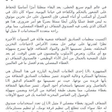
في عالم اليوم سريع الخطى، يعد البقاء منظمًا أمرًا أساسيًا للحفاظ
على الشعور بالتحكم والكفاءة في حياتنا اليومية. سواء كان ذلك في
المنزل أو المكتب أو أثناء السفر، فإن الحصول على حل تخزين موثوق
به ليس فقط عمليًا ولكن أيضًا ممتعًا بصريًا هو أمر ضروري. هذا هو
المكان الذي يلعب فيه الصندوق الشفاف ذو الغطاء المفصلي، مما يوفر
راحة متعددة الاستخدامات لا مثيل لها.
اكتسبت منظمات الصناديق الشفافة شعبية هائلة في السنوات الأخيرة
نظرًا لقدرتها على توفير حل متعدد الأغراض لاحتياجات التخزين
المختلفة. بفضل تصميمها الأنيق والمواد الشفافة، فإنها تمتزج بسهولة
مع أي مكان، وتعرض الأسلوب والمضمون في نفس الوقت. لم يعد
عليك التضحية بالجمال من أجل الأداء الوظيفي - فالصندوق الشفاف ذو
الغطاء المفصلي يقدم أفضل ما في العالمين.
إحدى العلامات التجارية البارزة في هذا المجال هي LR، المشهورة
بمنتجاتها المبتكرة وعالية الجودة. تتميز منظمات الصناديق الشفافة من
LR بأنها فريدة من نوعها، حيث تم تصميمها مع الاهتمام الدقيق
بالتفاصيل وتم تصنيعها باستخدام أجود المواد. تتميز صناديقها الشفافة
بغطاء مفصلي، مما يضيف طبقة إضافية من الراحة ويضمن سهولة
الوصول إلى العناصر المخزنة الخاصة بك في جميع الأوقات.
إن تعدد استخدامات صندوق LR الشفاف المزود بغطاء مفصلي لا مثيل
له حقًا. سواء كنت تتطلع إلى تنظيم غرفة نومك، أو تنظيم مستلزماتك