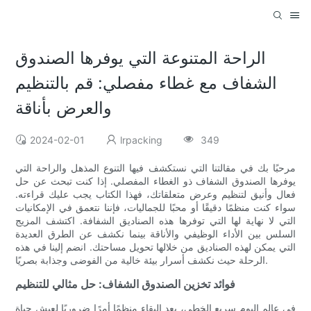
الراحة المتنوعة التي يوفرها الصندوق
الشفاف مع غطاء مفصلي: قم بالتنظيم
والعرض بأناقة
2024-02-01
lrpacking
349
مرحبًا بك في مقالتنا التي نستكشف فيها التنوع المذهل والراحة التي
يوفرها الصندوق الشفاف ذو الغطاء المفصلي. إذا كنت تبحث عن حل
فعال وأنيق لتنظيم وعرض متعلقاتك، فهذا الكتاب يجب عليك قراءته.
سواء كنت منظمًا دقيقًا أو محبًا للجماليات، فإننا نتعمق في الإمكانيات
التي لا نهاية لها التي توفرها هذه الصناديق الشفافة. اكتشف المزيج
السلس بين الأداء الوظيفي والأناقة بينما نكشف عن الطرق العديدة
التي يمكن لهذه الصناديق من خلالها تحويل مساحتك. انضم إلينا في هذه
الرحلة حيث نكشف أسرار بيئة خالية من الفوضى وجذابة بصريًا.
فوائد تخزين الصندوق الشفاف: حل مثالي للتنظيم
في عالم اليوم سريع الخطى، يعد البقاء منظمًا أمرًا ضروريًا لعيش حياة