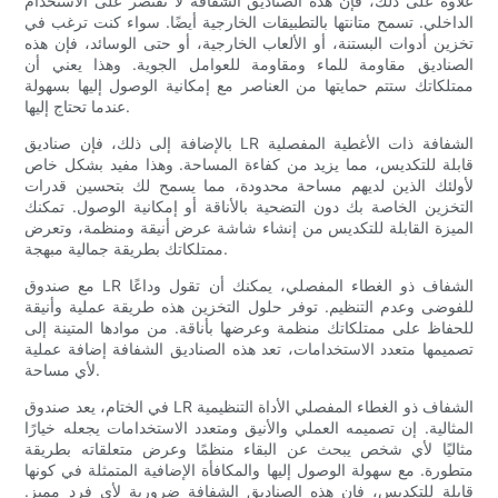
علاوة على ذلك، فإن هذه الصناديق الشفافة لا تقتصر على الاستخدام
الداخلي. تسمح متانتها بالتطبيقات الخارجية أيضًا. سواء كنت ترغب في
تخزين أدوات البستنة، أو الألعاب الخارجية، أو حتى الوسائد، فإن هذه
الصناديق مقاومة للماء ومقاومة للعوامل الجوية. وهذا يعني أن
ممتلكاتك ستتم حمايتها من العناصر مع إمكانية الوصول إليها بسهولة
عندما تحتاج إليها.
بالإضافة إلى ذلك، فإن صناديق LR الشفافة ذات الأغطية المفصلية
قابلة للتكديس، مما يزيد من كفاءة المساحة. وهذا مفيد بشكل خاص
لأولئك الذين لديهم مساحة محدودة، مما يسمح لك بتحسين قدرات
التخزين الخاصة بك دون التضحية بالأناقة أو إمكانية الوصول. تمكنك
الميزة القابلة للتكديس من إنشاء شاشة عرض أنيقة ومنظمة، وتعرض
ممتلكاتك بطريقة جمالية مبهجة.
مع صندوق LR الشفاف ذو الغطاء المفصلي، يمكنك أن تقول وداعًا
للفوضى وعدم التنظيم. توفر حلول التخزين هذه طريقة عملية وأنيقة
للحفاظ على ممتلكاتك منظمة وعرضها بأناقة. من موادها المتينة إلى
تصميمها متعدد الاستخدامات، تعد هذه الصناديق الشفافة إضافة عملية
لأي مساحة.
في الختام، يعد صندوق LR الشفاف ذو الغطاء المفصلي الأداة التنظيمية
المثالية. إن تصميمه العملي والأنيق ومتعدد الاستخدامات يجعله خيارًا
مثاليًا لأي شخص يبحث عن البقاء منظمًا وعرض متعلقاته بطريقة
متطورة. مع سهولة الوصول إليها والمكافأة الإضافية المتمثلة في كونها
قابلة للتكديس، فإن هذه الصناديق الشفافة ضرورية لأي فرد مميز.