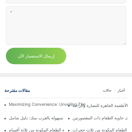
المحتوى
إرسال الاستفسار الآن
مقالات مقترحة
أخبار
حالات
Maximizing Convenience: Unveiling The Ingenious Container W
ت الأطعمة الجاهزة للنضارة والراحة
حديد موقع حاويات ديلي سعة 32 أونصة بسهولة بالقرب منك: دليل شامل
م لك حاوية الطعام ذات المقصورتين
وية الطعام المكونة من ثلاث حجرات
الحل المناسب: استكشاف فوائد حاوية الطعام المكونة من ثلاثة أقسام