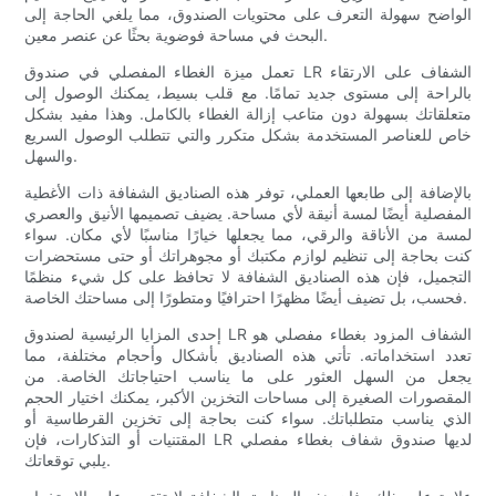
الواضح سهولة التعرف على محتويات الصندوق، مما يلغي الحاجة إلى
البحث في مساحة فوضوية بحثًا عن عنصر معين.
تعمل ميزة الغطاء المفصلي في صندوق LR الشفاف على الارتقاء
بالراحة إلى مستوى جديد تمامًا. مع قلب بسيط، يمكنك الوصول إلى
متعلقاتك بسهولة دون متاعب إزالة الغطاء بالكامل. وهذا مفيد بشكل
خاص للعناصر المستخدمة بشكل متكرر والتي تتطلب الوصول السريع
والسهل.
بالإضافة إلى طابعها العملي، توفر هذه الصناديق الشفافة ذات الأغطية
المفصلية أيضًا لمسة أنيقة لأي مساحة. يضيف تصميمها الأنيق والعصري
لمسة من الأناقة والرقي، مما يجعلها خيارًا مناسبًا لأي مكان. سواء
كنت بحاجة إلى تنظيم لوازم مكتبك أو مجوهراتك أو حتى مستحضرات
التجميل، فإن هذه الصناديق الشفافة لا تحافظ على كل شيء منظمًا
فحسب، بل تضيف أيضًا مظهرًا احترافيًا ومتطورًا إلى مساحتك الخاصة.
إحدى المزايا الرئيسية لصندوق LR الشفاف المزود بغطاء مفصلي هو
تعدد استخداماته. تأتي هذه الصناديق بأشكال وأحجام مختلفة، مما
يجعل من السهل العثور على ما يناسب احتياجاتك الخاصة. من
المقصورات الصغيرة إلى مساحات التخزين الأكبر، يمكنك اختيار الحجم
الذي يناسب متطلباتك. سواء كنت بحاجة إلى تخزين القرطاسية أو
المقتنيات أو التذكارات، فإن LR لديها صندوق شفاف بغطاء مفصلي
يلبي توقعاتك.