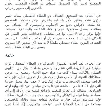
المفضلة لديك، فإن الصندوق الشفاف ذو الغطاء المفصلي يحول
التخزين إلى مظهر زخرفي.
في الختام، يعد الصندوق الشفاف ذو الغطاء المفصلي بمثابة تغيير
جذري عندما يتعلق الأمر بالتنظيم والعرض. توفر منظمات الصندوق
الشفاف من LR حلاً متعدد الأغراض يجمع بين الأسلوب والمضمون
بسلاسة. بفضل تصميمها الأنيق والمواد الشفافة والوظائف المتنوعة،
فإنها توفر راحة لا مثيل لها في مختلف الإعدادات. بغض النظر عن
المكان الذي تستخدمه فيه - في المنزل أو المكتب أو أثناء التنقل - يعد
صندوق LR الشفاف المزود بغطاء مفصلي ملحقًا لا بد منه لأي شخص
يسعى إلى البقاء منظمًا بأناقة.
خاتمة
في الختام، لقد أحدث الصندوق الشفاف ذو الغطاء المفصلي ثورة
حقيقية في الطريقة التي ننظم بها ونعرض متعلقاتنا بكل من التطبيق
العملي والأناقة. سواء كنت من هواة جمع الأشياء وتتطلع إلى عرض
ممتلكاتك الثمينة أو صاحب عمل يبحث عن حل تخزين فعال، فإن هذه
الراحة متعددة الاستخدامات توفر إمكانيات لا حصر لها. بفضل خبرتنا
التي تبلغ 31 عامًا في الصناعة، شهدنا بشكل مباشر القوة التحويلية لهذه
الصناديق الشفافة في تعزيز التنظيم وإضافة لمسة من الأناقة إلى أي
مساحة. بينما نواصل الابتكار والتكيف مع الاحتياجات المتطورة لعملائنا،
فإننا ملتزمون بتوفير خيارات صناديق شفافة متينة وقابلة للتخصيص
وممتعة من الناحية الجمالية تلبي التوقعات وتتجاوزها. إذًا، لماذا تقبل