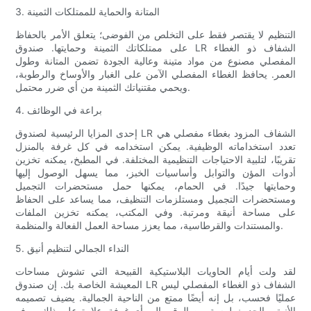
3. المتانة والحماية للممتلكات الثمينة
التنظيم لا يقتصر فقط على التخلص من الفوضى؛ يتعلق الأمر بالحفاظ
على ممتلكاتك الثمينة وحمايتها. صندوق LR الشفاف ذو الغطاء
المفصلي مصنوع من مواد متينة وعالية الجودة تضمن المتانة وطول
العمر. يحافظ الغطاء المفصلي الآمن على الغبار والأوساخ والرطوبة،
ويحمي مقتنياتك الثمينة من أي ضرر محتمل.
4. براعة في الوظائف
إحدى المزايا الرئيسية لصندوق LR الشفاف المزود بغطاء مفصلي هي
تعدد استخداماته الوظيفية. يمكن استخدامه في كل غرفة بالمنزل
تقريبًا، لتلبية الاحتياجات التنظيمية المختلفة. في المطبخ، يمكنه تخزين
أدوات المؤن والتوابل وأساسيات الخبز، مما يسهل الوصول إليها
وحمايتها جيدًا. في الحمام، يمكنها حمل مستحضرات التجميل
ومستحضرات التجميل ومستلزمات التنظيف، مما يساعد على الحفاظ
على مساحة أنيقة ومرتبة. وفي المكتب، يمكنه تخزين الملفات
والمستندات والقرطاسية، مما يعزز مساحة العمل الفعالة والمنظمة.
5. النداء الجمالي لتنظيم أنيق
لقد ولت أيام الحاويات البلاستيكية القبيحة التي تشوش مساحات
المعيشة الخاصة بك. إن صندوق LR الشفاف ذو الغطاء المفصلي ليس
عمليًا فحسب، بل إنه أيضًا ممتع من الناحية الجمالية. يضيف تصميمه
الأنيق والحديث لمسة من الرقي إلى أي غرفة. علاوة على ذلك، يوفر