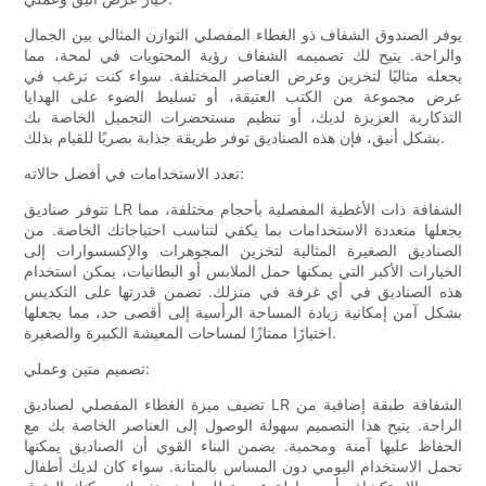
يوفر الصندوق الشفاف ذو الغطاء المفصلي التوازن المثالي بين الجمال
والراحة. يتيح لك تصميمه الشفاف رؤية المحتويات في لمحة، مما
يجعله مثاليًا لتخزين وعرض العناصر المختلفة. سواء كنت ترغب في
عرض مجموعة من الكتب العتيقة، أو تسليط الضوء على الهدايا
التذكارية العزيزة لديك، أو تنظيم مستحضرات التجميل الخاصة بك
بشكل أنيق، فإن هذه الصناديق توفر طريقة جذابة بصريًا للقيام بذلك.
تعدد الاستخدامات في أفضل حالاته:
تتوفر صناديق LR الشفافة ذات الأغطية المفصلية بأحجام مختلفة، مما
يجعلها متعددة الاستخدامات بما يكفي لتناسب احتياجاتك الخاصة. من
الصناديق الصغيرة المثالية لتخزين المجوهرات والإكسسوارات إلى
الخيارات الأكبر التي يمكنها حمل الملابس أو البطانيات، يمكن استخدام
هذه الصناديق في أي غرفة في منزلك. تضمن قدرتها على التكديس
بشكل آمن إمكانية زيادة المساحة الرأسية إلى أقصى حد، مما يجعلها
اختيارًا ممتازًا لمساحات المعيشة الكبيرة والصغيرة.
تصميم متين وعملي:
تضيف ميزة الغطاء المفصلي لصناديق LR الشفافة طبقة إضافية من
الراحة. يتيح هذا التصميم سهولة الوصول إلى العناصر الخاصة بك مع
الحفاظ عليها آمنة ومحمية. يضمن البناء القوي أن الصناديق يمكنها
تحمل الاستخدام اليومي دون المساس بالمتانة. سواء كان لديك أطفال