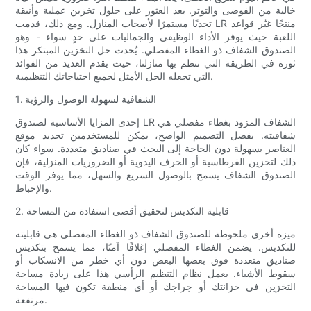
خالية من الفوضى والتوتر. يعد العثور على حلول تخزين عملية وأنيقة
تحديًا مستمرًا لأصحاب المنازل. ومع ذلك، قدمت LR منتجًا غيّر قواعد
اللعبة حيث يوفر الأداء الوظيفي والجماليات على حدٍ سواء - وهو
الصندوق الشفاف ذو الغطاء المفصلي. يُحدث حل التخزين المبتكر هذا
ثورة في الطريقة التي ننظم بها منازلنا، حيث يقدم العديد من الفوائد
التي تجعله الحل الأمثل لجميع احتياجاتك التنظيمية.
1. الشفافية لسهولة الوصول والرؤية
إحدى المزايا الأساسية لصندوق LR الشفاف المزود بغطاء مفصلي هي
شفافيته. بفضل التصميم الواضح، يمكن للمستخدمين تحديد موقع
العناصر بسهولة دون الحاجة إلى البحث في صناديق متعددة. سواء كان
ذلك لتخزين القرطاسية أو الحرف اليدوية أو الضروريات المنزلية، فإن
الصندوق الشفاف يسمح بالوصول السريع والسهل، مما يوفر الوقت
والإحباط.
2. قابلية التكديس لتحقيق أقصى استفادة من المساحة
ميزة أخرى ملحوظة للصندوق الشفاف ذو الغطاء المفصلي هي قابليته
للتكديس. يضمن الغطاء المفصلي إغلاقًا آمنًا، مما يسمح بتكديس
صناديق متعددة فوق بعضها البعض دون أي خطر من الانسكاب أو
سقوط الأشياء. يعمل نظام التنظيم الرأسي هذا على زيادة مساحة
التخزين في خزانتك أو جراجك أو أي منطقة تكون فيها المساحة
مرتفعة.