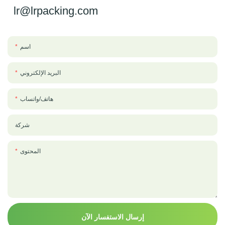
lr@lrpacking.com
اسم
البريد الإلكتروني
هاتف/واتساب
شركة
المحتوى
إرسال الاستفسار الآن