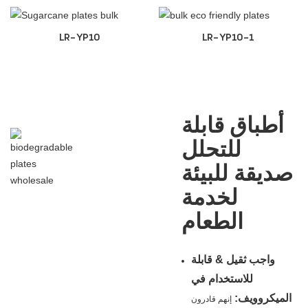
LR-YP10
LR-YP10-1
أطباق قابلة
للتحلل
صديقة للبيئة
لخدمة
الطعام
واجب ثقيل & قابلة
للاستخدام في
الميكروويف:
إنهم قادرون