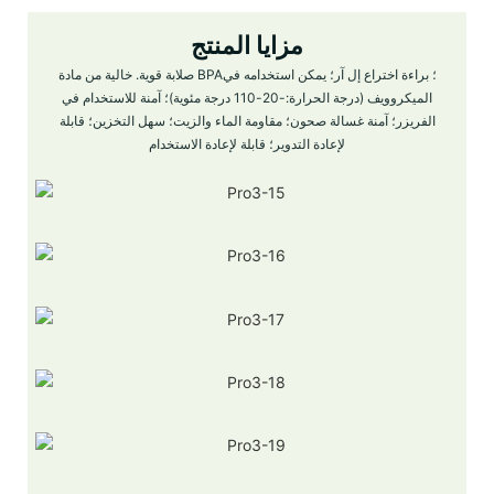
مزايا المنتج
صلابة قوية. خالية من مادة BPA؛ براءة اختراع إل آر؛ يمكن استخدامه في
الميكروويف (درجة الحرارة:-20-110 درجة مئوية)؛ آمنة للاستخدام في
الفريزر؛ آمنة غسالة صحون؛ مقاومة الماء والزيت؛ سهل التخزين؛ قابلة
لإعادة التدوير؛ قابلة لإعادة الاستخدام