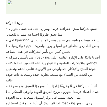
ميزة الشركة
• تتمتع شركتنا بميزة جغرافية فريدة وموارد اجتماعية غنية بالجوار ،
مما يخلق ظروفًا اجتماعية ممتازة للتطوير.
• لدى lrpacking شبكة مبيعات وطنية. يتم تصدير بعض المنتجات إلى
بعض البلدان والمناطق في آسيا وأوروبا وأمريكا اللاتينية وأفريقيا. هذا
يحسن كثيرا من تأثير الشركات في هذه الصناعة.
• منذ تأسيس شركة lrpacking، أصرنا دائمًا على الإدارة القائمة على
الإخلاص والابتكارات العلمية والتكنولوجية أثناء التطوير. لطالما كانت
جودة المنتج والابتكار التكنولوجي هي الأولوية. نتلقى الدعم وتفضيل
من العديد من العملاء مع سمعة تجارية جيدة ومنتجات ذات جودة
عالية.
• أنشأت شركتنا فريقًا وفريقًا إداريًا شابًا وموجهًا للسوق وذو معرفة
جيدة. أعضاء فريقنا مجهزون بروح الفريق القوية والوعي المبتكر. بناءً
على الجهد المشترك ، نوفر للسوق منتجات عالية الجودة.
إذا كان لديك أي أسئلة، يمكنك استشارة lrpacking. يرجى التمتع