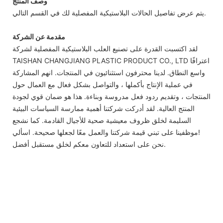
وصف المنتج
يتم عرض تفاصيل الحالات البلاستيكية المفصلية لك في القسم التالي.
مقدمة عن الشركة
لقد اكتسبت القدرة على تصنيع العلب البلاستيكية المفصلية لشركة
TAISHAN CHANGJIANG PLASTIC PRODUCT CO., LTD اعترافًا
واسع النطاق. لدينا محترفون استثنائيون في المنتجات. انهم المشاركة
في عملية الإنتاج بأكملها ، والتواصل بشكل فعال مع العمال حول
المنتجات ، وتقديم ردود فعل مدروسة وبناءة. هذا هو ضمان قوي لجودة
المنتج العالية. لقد أدركت شركتنا أهمية ممارسة السياسات البيئية
السليمة لخلق ظروف معيشية صحية للأجيال القادمة. كما نشجع
موظفينا على تبني قيمة شركتنا والعمل معًا لجعلها صحيحة. اسألي!
نحن على استعداد للتعاون معكم لخلق مستقبل أفضل.