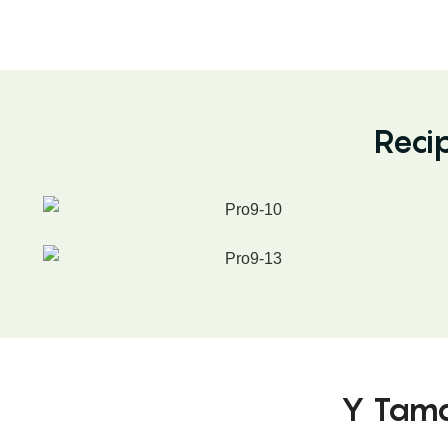
Reci
Y Tamañ