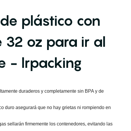
de plástico con
 32 oz para ir al
e - lrpacking
altamente duraderos y completamente sin BPA y de
ico duro asegurará que no hay grietas ni rompiendo en
gas sellarán firmemente los contenedores, evitando las