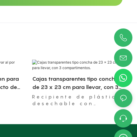
en para
Cajas transparentes tipo concha
ecto de
de 23 x 23 cm para llevar, con 3
compartimentos.
Recipiente de plástico
desechable con
bisagra, apto para
microondas.