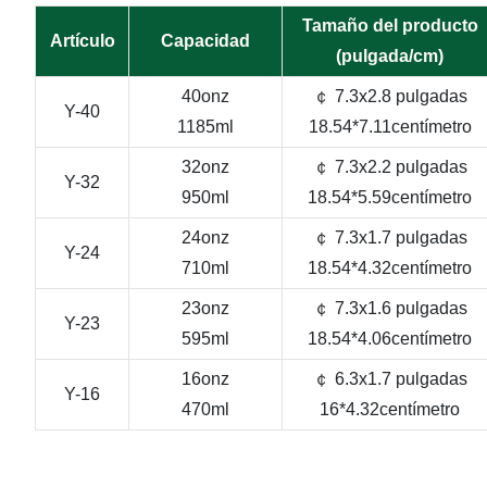
Tamaño del producto
Artículo
Capacidad
(pulgada/cm)
40onz
￠ 7.3x2.8 pulgadas
Y-40
1185ml
18.54*7.11centímetro
32onz
￠ 7.3x2.2 pulgadas
Y-32
950ml
18.54*5.59centímetro
24onz
￠ 7.3x1.7 pulgadas
Y-24
710ml
18.54*4.32centímetro
23onz
￠ 7.3x1.6 pulgadas
Y-23
595ml
18.54*4.06centímetro
16onz
￠ 6.3x1.7 pulgadas
Y-16
470ml
16*4.32centímetro