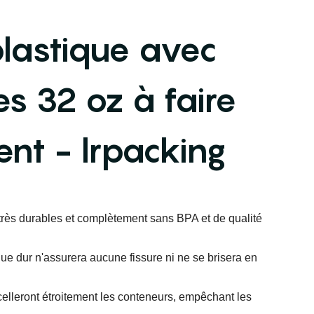
plastique avec
es 32 oz à faire
ent - lrpacking
très durables et complètement sans BPA et de qualité
que dur n'assurera aucune fissure ni ne se brisera en
celleront étroitement les conteneurs, empêchant les