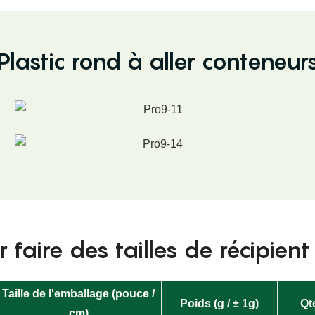
Plastic rond à aller conteneur
 faire des tailles de récipien
Taille de l'emballage (pouce /
Poids (g / ± 1g)
Qt
cm)