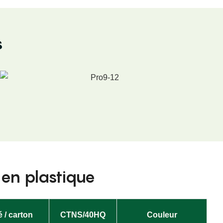
s
t en plastique
é / carton
CTNS/40HQ
Couleur