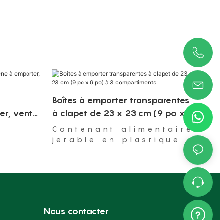
Boîtes à emporter transparentes
er, vente
à clapet de 23 x 23 cm (9 po x 9
ne
po) à 3 compartiments
Contenant alimentaire
jetable en plastique à
charnière allant au
micro-ondes
Nous contacter