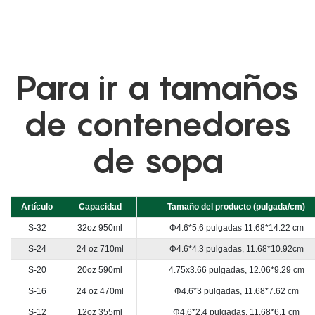
Para ir a tamaños
de contenedores
de sopa
Artículo
Capacidad
Tamaño del producto (pulgada/cm)
S-32
32oz 950ml
Φ4.6*5.6 pulgadas 11.68*14.22 cm
S-24
24 oz 710ml
Φ4.6*4.3 pulgadas, 11.68*10.92cm
S-20
20oz 590ml
4.75x3.66 pulgadas, 12.06*9.29 cm
S-16
24 oz 470ml
Φ4.6*3 pulgadas, 11.68*7.62 cm
S-12
12oz 355ml
Φ4.6*2.4 pulgadas, 11.68*6.1 cm