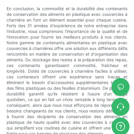
En conclusion, la commodité et la durabilité des contenants
de conservation des aliments en plastique avec couvercles à
charnière en font un élément essentiel pour chaque cuisine.
Forts des 31 années d'expérience de notre entreprise dans
l'industrie, nous comprenons l'importance de la qualité et de
l'innovation pour fournir les meilleurs produits à nos clients.
Notre gamme de contenants alimentaires en plastique avec
couvercles à charnières offre une solution aux différents défis
rencontrés en matière de conservation et d'organisation des
aliments. Du stockage des restes à la préparation des repas,
ces contenants garantissent commodité, fraîcheur et
longévité. Dotés de couvercles à charnière faciles à utiliser,
ces conteneurs offrent une expérience sans tracas et
éliminent le besoin d'accessoires supplémentaires tels que
des films plastiques ou des feuilles d'aluminium. De plus, leur
durabilité garantit qu’ils résistent à l’usure d’un usage
quotidien, ce qui en fait un choix rentable à long terme. Par
conséquent, alors que nous nous efforçons de répondre aux
besoins changeants de nos clients, nous restons déterminés
à fournir des récipients de conservation des aliments en
plastique de haute qualité avec des couvercles à charnière
qui simplifient vos routines de cuisine et offrent une solution
fiable pour vos besoins de stockage des aliments.