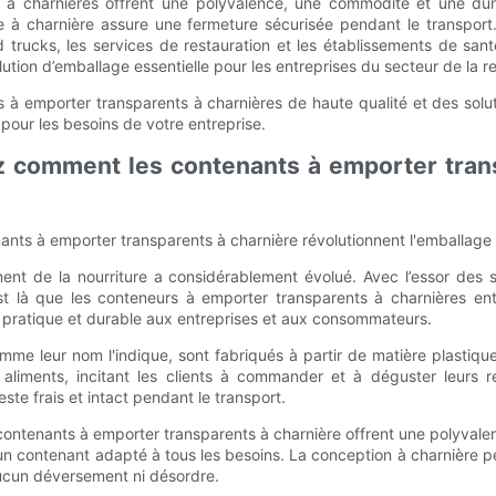
 à charnières offrent une polyvalence, une commodité et une dura
cle à charnière assure une fermeture sécurisée pendant le transpor
od trucks, les services de restauration et les établissements de sa
tion d’emballage essentielle pour les entreprises du secteur de la re
 à emporter transparents à charnières de haute qualité et des solu
 pour les besoins de votre entreprise.
z comment les contenants à emporter trans
ts à emporter transparents à charnière révolutionnent l'emballage 
t de la nourriture a considérablement évolué. Avec l’essor des se
st là que les conteneurs à emporter transparents à charnières ent
ion pratique et durable aux entreprises et aux consommateurs.
mme leur nom l'indique, sont fabriqués à partir de matière plasti
liments, incitant les clients à commander et à déguster leurs re
ste frais et intact pendant le transport.
 contenants à emporter transparents à charnière offrent une polyvalen
un contenant adapté à tous les besoins. La conception à charnière p
aucun déversement ni désordre.