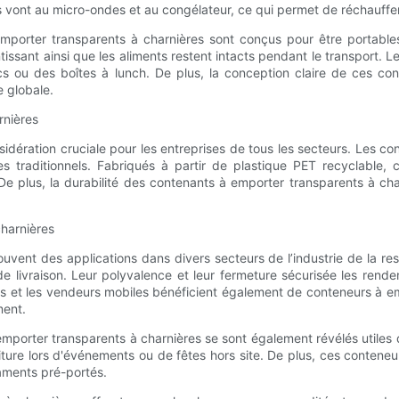
s vont au micro-ondes et au congélateur, ce qui permet de réchauffer
porter transparents à charnières sont conçus pour être portables
issant ainsi que les aliments restent intacts pendant le transport.
acs ou des boîtes à lunch. De plus, la conception claire de ces 
e globale.
rnières
idération cruciale pour les entreprises de tous les secteurs. Les c
les traditionnels. Fabriqués à partir de plastique PET recyclable,
 De plus, la durabilité des contenants à emporter transparents à char
charnières
uvent des applications dans divers secteurs de l’industrie de la res
e livraison. Leur polyvalence et leur fermeture sécurisée les renden
s et les vendeurs mobiles bénéficient également de conteneurs à emp
ment.
emporter transparents à charnières se sont également révélés utiles 
riture lors d'événements ou de fêtes hors site. De plus, ces conteneu
caments pré-portés.