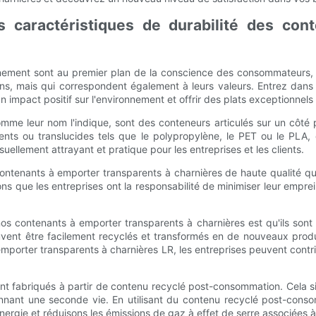
s caractéristiques de durabilité des co
onnement sont au premier plan de la conscience des consommateurs, l
s, mais qui correspondent également à leurs valeurs. Entrez dans 
n impact positif sur l'environnement et offrir des plats exceptionnels 
me leur nom l'indique, sont des conteneurs articulés sur un côté p
nts ou translucides tels que le polypropylène, le PET ou le PLA, 
visuellement attrayant et pratique pour les entreprises et les clients.
contenants à emporter transparents à charnières de haute qualité q
ons que les entreprises ont la responsabilité de minimiser leur emp
 nos contenants à emporter transparents à charnières est qu'ils sont
s peuvent être facilement recyclés et transformés en de nouveaux pro
emporter transparents à charnières LR, les entreprises peuvent contr
ent fabriqués à partir de contenu recyclé post-consommation. Cela s
donnant une seconde vie. En utilisant du contenu recyclé post-co
ergie et réduisons les émissions de gaz à effet de serre associées 