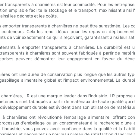
 transparents à charnières est leur commodité. Pour les entreprises
n empilable facilite le stockage et le transport, maximisant ainsi l'e
insi les déchets et les coûts.
porter transparents à charnières ne peut être surestimée. Les couve
les conteneurs. Cela les rend idéaux pour les repas en déplacement
de voir exactement ce qu'ils reçoivent, garantissant ainsi leur satis
enants à emporter transparents à charnières. La durabilité est u
transparents à charnières sont souvent fabriqués à partir de matéria
reprises peuvent démontrer leur engagement en faveur du dével
ières ont une durée de conservation plus longue que les autres type
e gaspillage alimentaire global et l'impact environnemental. La dur
à charnières, LR est une marque leader dans l'industrie. LR propose 
 conteneurs sont fabriqués à partir de matériaux de haute qualité qui 
développement durable est évident dans son utilisation de matériau
 à charnières ont révolutionné l’emballage alimentaire, offrant c
re processus d'emballage ou un consommateur à la recherche d'une e
industrie, vous pouvez avoir confiance dans la qualité et la fiabil
charnières et découvrez un nouveau niveau de satisfaction dans vos 