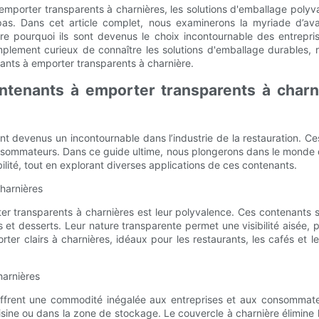
mporter transparents à charnières, les solutions d'emballage polyva
as. Dans cet article complet, nous examinerons la myriade d’avan
e pourquoi ils sont devenus le choix incontournable des entrep
implement curieux de connaître les solutions d'emballage durables, 
enants à emporter transparents à charnière.
ntenants à emporter transparents à charn
t devenus un incontournable dans l’industrie de la restauration. Ces
sommateurs. Dans ce guide ultime, nous plongerons dans le monde d
ilité, tout en explorant diverses applications de ces contenants.
harnières
r transparents à charnières est leur polyvalence. Ces contenants 
 et desserts. Leur nature transparente permet une visibilité aisée,
er clairs à charnières, idéaux pour les restaurants, les cafés et l
arnières
ffrent une commodité inégalée aux entreprises et aux consommateur
uisine ou dans la zone de stockage. Le couvercle à charnière élimine 