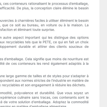
, ces conteneurs rationalisent le processus d’emballage,
fficacité. De plus, la conception claire élimine le besoin
rcles à charnières faciles à utiliser éliminent le besoin
, que ce soit au bureau, en voiture ou à la maison. La
faction et éliminant toute surprise.
n autre aspect important qui les distingue des options
ux recyclables tels que le PETE, ce qui en fait un choix
oppement durable et attirer des clients soucieux de
s d’emballage. Cela signifie que moins de nourriture est
abilité de ces conteneurs les rend également adaptés à la
une large gamme de tailles et de styles pour s'adapter à
répondent aux normes strictes de l’industrie en matière de
x recyclables et son engagement à réduire les déchets.
ommodité, polyvalence et durabilité. Que vous soyez un
xpérience culinaire sans tracas, ces contenants sont le
ité de votre solution d'emballage. Adoptez la commodité
besoins en matière d'emballage alimentaire.