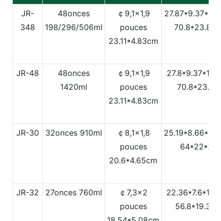
JR-
48onces
￠9,1x1,9
27.87*9.37*14
348
198/296/506ml
pouces
70.8*23.8*3
23.11*4.83cm
JR-48
48onces
￠9,1x1,9
27.8*9.37*14.
1420ml
pouces
70.8*23.8*
23.11*4.83cm
JR-30
32onces
910ml
￠8,1x1,8
25.19*8.66*13
pouces
64*22*35
20.6*4.65cm
JR-32
27onces
760ml
￠7,3x2
22.36*7.6*12.
pouces
56.8*19.3*3
18.54*5.08cm