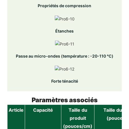
Propriétés de compression
Étanches
Passe au micro-ondes (température : -20-110 ℃)
Forte ténacité
Paramètres associés
Article
Capacité
Taille du
Taille du p
produit
(pouces/
(pouces/cm)