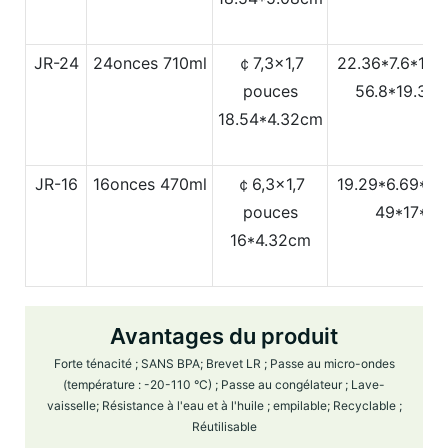
JR-24
24onces
710ml
￠7,3x1,7
22.36*7.6*12.
pouces
56.8*19.3*3
18.54*4.32cm
JR-16
16onces
470ml
￠6,3x1,7
19.29*6.69*12
pouces
49*17*3
16*4.32cm
Avantages du produit
Forte ténacité ; SANS BPA; Brevet LR ; Passe au micro-ondes
(température : -20-110 °C) ; Passe au congélateur ; Lave-
vaisselle; Résistance à l'eau et à l'huile ; empilable; Recyclable ;
Réutilisable