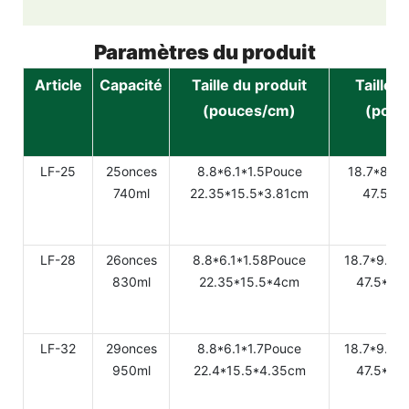
Paramètres du produit
Article
Capacité
Taille du produit
Taille 
(pouces/cm)
(pouc
LF-25
25onces
8.8*6.1*1.5Pouce
18.7*8.25
740ml
22.35*15.5*3.81cm
47.5*2
LF-28
26onces
8.8*6.1*1.58Pouce
18.7*9.33
830ml
22.35*15.5*4cm
47.5*23
LF-32
29onces
8.8*6.1*1.7Pouce
18.7*9.33
950ml
22.4*15.5*4.35cm
47.5*23