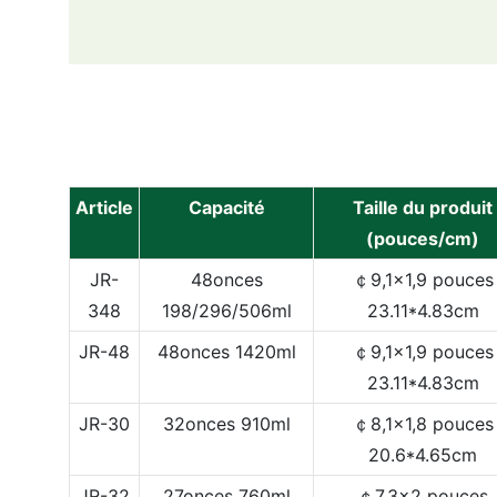
Article
Capacité
Taille du produit
(pouces/cm)
JR-
48onces
￠9,1x1,9 pouces
348
198/296/506ml
23.11*4.83cm
JR-48
48onces
1420ml
￠9,1x1,9 pouces
23.11*4.83cm
JR-30
32onces
910ml
￠8,1x1,8 pouces
20.6*4.65cm
JR-32
27onces
760ml
￠7,3x2 pouces