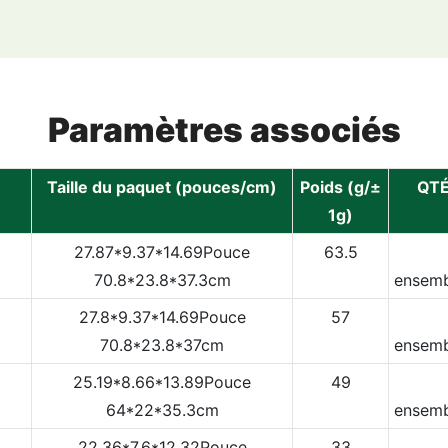
Paramètres associés
Taille du paquet (pouces/cm)
Poids (g/±
QTÉ
1g)
27.87*9.37*14.69Pouce
63.5
70.8*23.8*37.3cm
ensemb
27.8*9.37*14.69Pouce
57
70.8*23.8*37cm
ensemb
25.19*8.66*13.89Pouce
49
64*22*35.3cm
ensemb
22.36*7.6*12.32Pouce
33