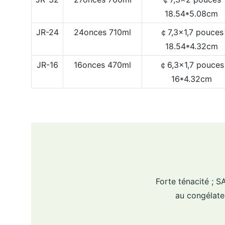
18.54*5.08cm
JR-24
24onces
710ml
￠7,3x1,7 pouces
18.54*4.32cm
JR-16
16onces
470ml
￠6,3x1,7 pouces
16*4.32cm
Forte ténacité ; 
au congélateu