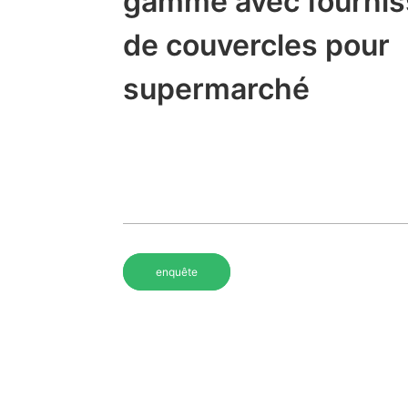
gamme avec fournis
de couvercles pour
supermarché
enquête