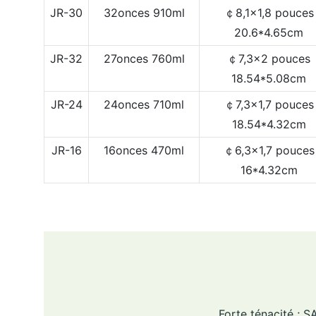
JR-30
32onces
910ml
￠8,1x1,8 pouces
20.6*4.65cm
JR-32
27onces
760ml
￠7,3x2 pouces
18.54*5.08cm
JR-24
24onces
710ml
￠7,3x1,7 pouces
18.54*4.32cm
JR-16
16onces
470ml
￠6,3x1,7 pouces
16*4.32cm
Forte ténacité ; 