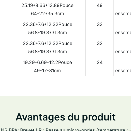
25.19*8.66*13.89Pouce
49
64*22*35.3cm
ensemb
22.36*7.6*12.32Pouce
33
56.8*19.3*31.3cm
ensemb
22.36*7.6*12.32Pouce
32
56.8*19.3*31.3cm
ensemb
19.29*6.69*12.2Pouce
24
49*17*31cm
ensemb
Avantages du produit
SANS BPA; Brevet LR ; Passe au micro-ondes (température : -