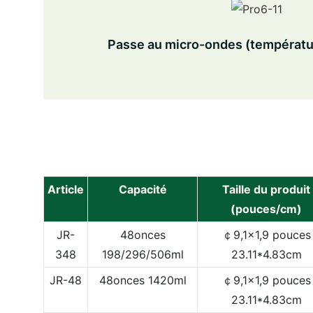
Passe au micro-ondes (températu
Article
Capacité
Taille du produit
(pouces/cm)
JR-
48onces
￠9,1x1,9 pouces
348
198/296/506ml
23.11*4.83cm
JR-48
48onces
1420ml
￠9,1x1,9 pouces
23.11*4.83cm