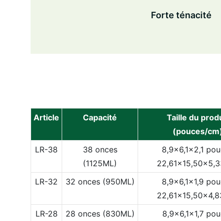
Forte ténacité
Article
Capacité
Taille du prod
(pouces/cm
LR-38
38 onces
8,9x6,1x2,1 po
(1125ML)
22,61x15,50x5,
LR-32
32 onces (950ML)
8,9x6,1x1,9 po
22,61x15,50x4,
LR-28
28 onces (830ML)
8,9x6,1x1,7 po