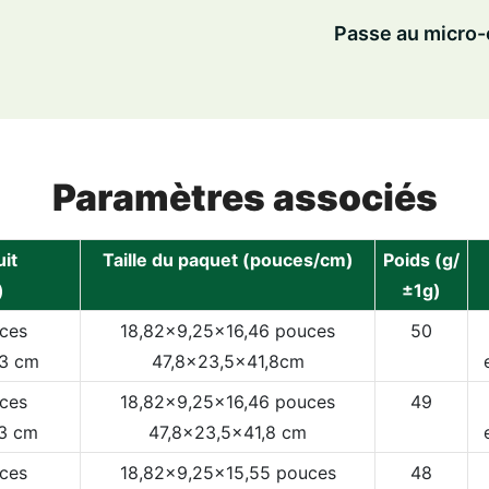
Passe au micr
Paramètres associés
uit
Taille du paquet (pouces/cm)
Poids (g/
)
±1g)
uces
18,82x9,25x16,46 pouces
50
33 cm
47,8x23,5x41,8cm
uces
18,82x9,25x16,46 pouces
49
83 cm
47,8x23,5x41,8 cm
uces
18,82x9,25x15,55 pouces
48