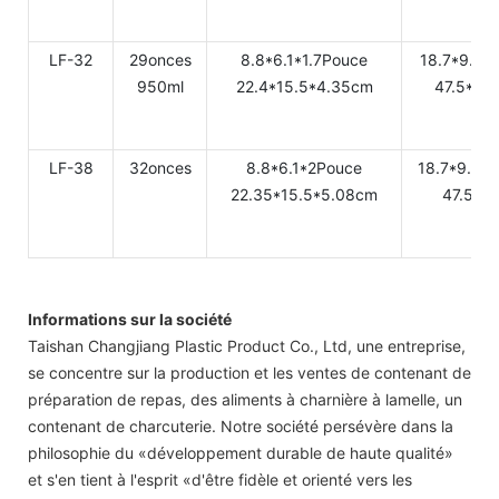
LF-32
29onces
8.8*6.1*1.7Pouce
18.7*9.33
950ml
22.4*15.5*4.35cm
47.5*23
LF-38
32onces
8.8*6.1*2Pouce
18.7*9.33
22.35*15.5*5.08cm
47.5*2
Informations sur la société
Taishan Changjiang Plastic Product Co., Ltd, une entreprise,
se concentre sur la production et les ventes de contenant de
préparation de repas, des aliments à charnière à lamelle, un
contenant de charcuterie. Notre société persévère dans la
philosophie du «développement durable de haute qualité»
et s'en tient à l'esprit «d'être fidèle et orienté vers les