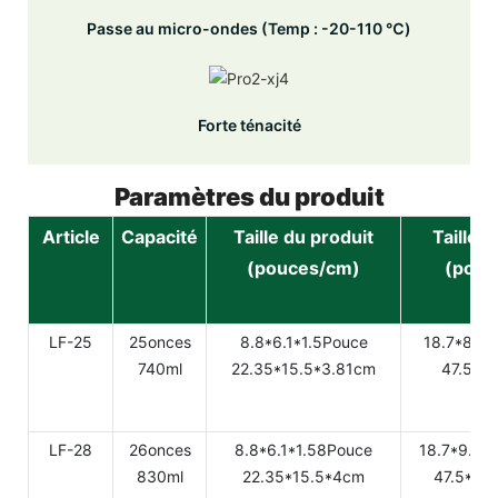
Passe au micro-ondes (Temp : -20-110 ℃)
Forte ténacité
Paramètres du produit
Article
Capacité
Taille du produit
Taille 
(pouces/cm)
(pouc
LF-25
25onces
8.8*6.1*1.5Pouce
18.7*8.25
740ml
22.35*15.5*3.81cm
47.5*2
LF-28
26onces
8.8*6.1*1.58Pouce
18.7*9.33
830ml
22.35*15.5*4cm
47.5*23