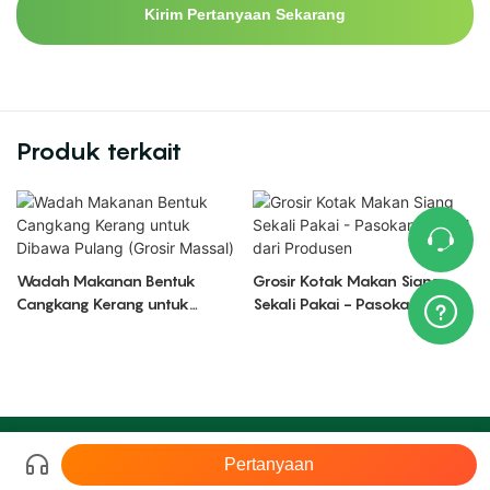
Kirim Pertanyaan Sekarang
Produk terkait
Wadah Makanan Bentuk
Grosir Kotak Makan Siang
Cangkang Kerang untuk
Sekali Pakai - Pasokan Massal
Dibawa Pulang (Grosir
dari Produsen
Massal)
Hak cipta © 2026 LR |
Peta Situs
粤ICP备17140818号-2
Pertanyaan