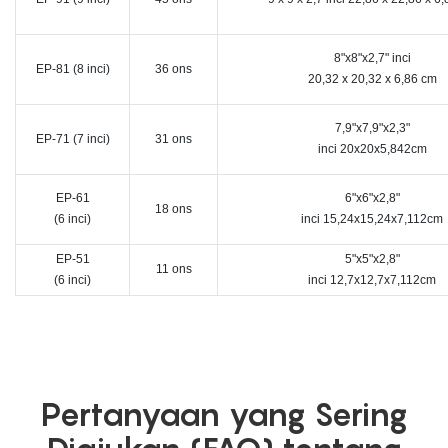
8"x8"x2,7" inci
EP-81 (8 inci)
36 ons
20,32 x 20,32 x 6,86 cm
7,9"x7,9"x2,3"
EP-71 (7 inci)
31 ons
inci 20x20x5,842cm
EP-61
6"x6"x2,8"
18 ons
(6 inci)
inci 15,24x15,24x7,112cm
EP-51
5"x5"x2,8"
11 ons
(6 inci)
inci 12,7x12,7x7,112cm
Pertanyaan yang Sering