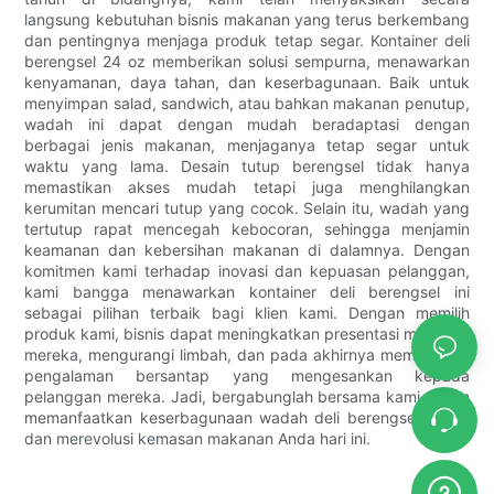
langsung kebutuhan bisnis makanan yang terus berkembang
dan pentingnya menjaga produk tetap segar. Kontainer deli
berengsel 24 oz memberikan solusi sempurna, menawarkan
kenyamanan, daya tahan, dan keserbagunaan. Baik untuk
menyimpan salad, sandwich, atau bahkan makanan penutup,
wadah ini dapat dengan mudah beradaptasi dengan
berbagai jenis makanan, menjaganya tetap segar untuk
waktu yang lama. Desain tutup berengsel tidak hanya
memastikan akses mudah tetapi juga menghilangkan
kerumitan mencari tutup yang cocok. Selain itu, wadah yang
tertutup rapat mencegah kebocoran, sehingga menjamin
keamanan dan kebersihan makanan di dalamnya. Dengan
komitmen kami terhadap inovasi dan kepuasan pelanggan,
kami bangga menawarkan kontainer deli berengsel ini
sebagai pilihan terbaik bagi klien kami. Dengan memilih
produk kami, bisnis dapat meningkatkan presentasi makanan
mereka, mengurangi limbah, dan pada akhirnya memberikan
pengalaman bersantap yang mengesankan kepada
pelanggan mereka. Jadi, bergabunglah bersama kami dalam
memanfaatkan keserbagunaan wadah deli berengsel 24 oz
dan merevolusi kemasan makanan Anda hari ini.