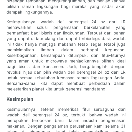
hidangan tambahan, mengurangi limbah, dan menjadikannya
pilihan ramah lingkungan bagi mereka yang sadar akan
dampak lingkungannya.
Kesimpulannya, wadah deli berengsel 24 oz dari LR
menawarkan solusi pengemasan berkelanjutan yang
bermanfaat bagi bisnis dan lingkungan. Terbuat dari bahan
yang dapat didaur ulang dan dapat terbiodegradasi, wadah
ini tidak hanya menjaga makanan tetap segar tetapi juga
meminimalkan limbah dalam berbagai kegunaan.
Keserbagunaan, kemampuan ditumpuk, dan fitur-fiturnya
yang aman untuk microwave menjadikannya pilihan ideal
bagi bisnis dan konsumen. Jadi, bergabunglah dengan
revolusi hijau dan pilih wadah deli berengsel 24 oz dari LR
untuk semua kebutuhan kemasan ramah lingkungan Anda.
Bersama-sama, kita dapat membuat perbedaan dalam
melestarikan planet kita untuk generasi mendatang.
Kesimpulan
Kesimpulannya, setelah memeriksa fitur serbaguna dari
wadah deli berengsel 24 oz, terbukti bahwa wadah ini
merupakan terobosan baru dalam industri pengemasan
makanan. Dengan pengalaman perusahaan kami selama 31
tahun di bidangnya, kami telah menyaksikan secara