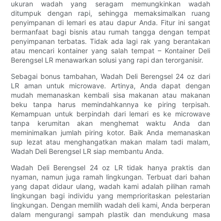
ukuran wadah yang seragam memungkinkan wadah
ditumpuk dengan rapi, sehingga memaksimalkan ruang
penyimpanan di lemari es atau dapur Anda. Fitur ini sangat
bermanfaat bagi bisnis atau rumah tangga dengan tempat
penyimpanan terbatas. Tidak ada lagi rak yang berantakan
atau mencari kontainer yang salah tempat – Kontainer Deli
Berengsel LR menawarkan solusi yang rapi dan terorganisir.
Sebagai bonus tambahan, Wadah Deli Berengsel 24 oz dari
LR aman untuk microwave. Artinya, Anda dapat dengan
mudah memanaskan kembali sisa makanan atau makanan
beku tanpa harus memindahkannya ke piring terpisah.
Kemampuan untuk berpindah dari lemari es ke microwave
tanpa kerumitan akan menghemat waktu Anda dan
meminimalkan jumlah piring kotor. Baik Anda memanaskan
sup lezat atau menghangatkan makan malam tadi malam,
Wadah Deli Berengsel LR siap membantu Anda.
Wadah Deli Berengsel 24 oz LR tidak hanya praktis dan
nyaman, namun juga ramah lingkungan. Terbuat dari bahan
yang dapat didaur ulang, wadah kami adalah pilihan ramah
lingkungan bagi individu yang memprioritaskan pelestarian
lingkungan. Dengan memilih wadah deli kami, Anda berperan
dalam mengurangi sampah plastik dan mendukung masa