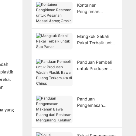
Kontainer
Pengiriman
Restoran untuk
Pesanan Massal &
Grosir
Mangkuk Sekali
Pakai Terbaik untuk
Sup Panas
Panduan Pembeli
adah
untuk Produsen
plastik
Wadah Plastik Bawa
ereka.
Pulang Terkemuka
an,
di China:
Panduan
Pengemasan
ua yang
Makanan Bawa
Pulang dari
Restoran:
Mengurangi
Solusi Pengemasan