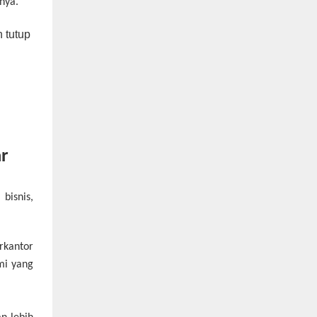
nya.
r
bisnis,
rkantor
mi yang