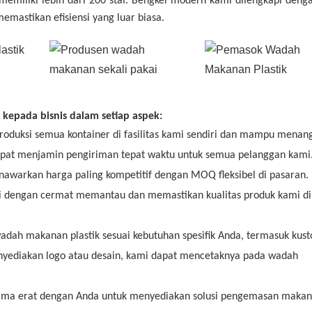
memiliki lebih dari 200 staf. Bengkel modern kami dilengkapi denga
emastikan efisiensi yang luar biasa.
epada bisnis dalam setiap aspek:
oduksi semua kontainer di fasilitas kami sendiri dan mampu menan
dapat menjamin pengiriman tepat waktu untuk semua pelanggan kami
awarkan harga paling kompetitif dengan MOQ fleksibel di pasaran.
i dengan cermat memantau dan memastikan kualitas produk kami di 
dah makanan plastik sesuai kebutuhan spesifik Anda, termasuk kust
menyediakan logo atau desain, kami dapat mencetaknya pada wadah
sama erat dengan Anda untuk menyediakan solusi pengemasan maka