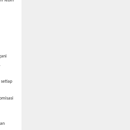
n lebih
gani
.
setiap
omisasi
nan