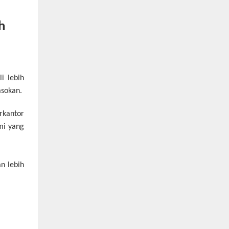
h
i lebih
asokan.
rkantor
mi yang
n lebih