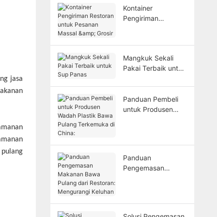
Kontainer
Pengiriman
Restoran untuk
Pesanan Massal &
Grosir
Mangkuk Sekali
Pakai Terbaik untuk
Sup Panas
ng jasa
akanan
Panduan Pembeli
untuk Produsen
Wadah Plastik Bawa
eamanan
Pulang Terkemuka
eamanan
di China:
 pulang
Panduan
Pengemasan
Makanan Bawa
Pulang dari
Restoran:
Mengurangi
Solusi Pengemasan