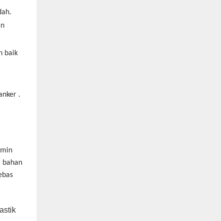
dah.
an
h baik
kanker
.
amin
i bahan
ebas