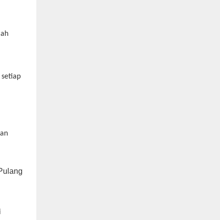
lah
setiap
nan
i