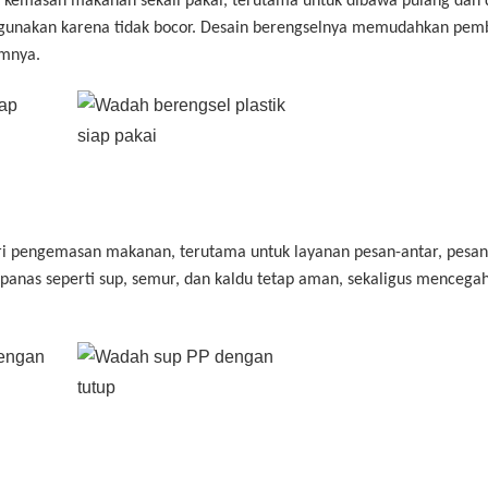
 kemasan makanan sekali pakai, terutama untuk dibawa pulang dan d
 digunakan karena tidak bocor. Desain berengselnya memudahkan pe
amnya.
ri pengemasan makanan, terutama untuk layanan pesan-antar, pesan
 panas seperti sup, semur, dan kaldu tetap aman, sekaligus mencega