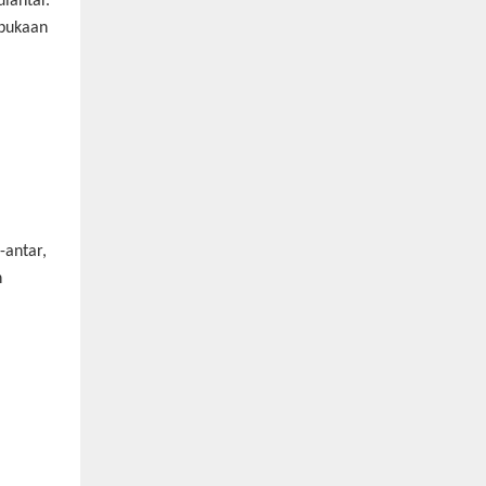
iantar.
mbukaan
-antar,
h