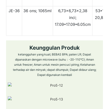
JE-36
36 ons; 1065ml
6,73x6,73x2,38
53*18.
inci;
20,86*7
17.09*17.09*6.05cm
Keunggulan Produk
ketangguhan yang kuat; BEBAS BPA; paten LR; Dapat
dipanaskan dengan microwave (suhu：-20-110°C); Aman
untuk freezer; Aman untuk mesin pencuci piring; Ketahanan
terhadap air dan minyak; dapat ditumpuk; Dapat didaur ulang;
Dapat digunakan kembali