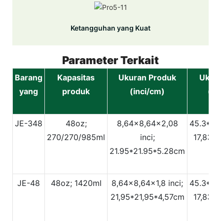
Ketangguhan yang Kuat
Parameter Terkait
Barang
Kapasitas
Ukuran Produk
Ukura
yang
produk
(inci/cm)
(in
JE-348
48oz;
8,64x8,64x2,08
45.3*22
270/270/985ml
inci;
17,83*8
21.95*21.95*5.28cm
JE-48
48oz; 1420ml
8,64x8,64x1,8 inci;
45.3*22
21,95*21,95*4,57cm
17,83*8