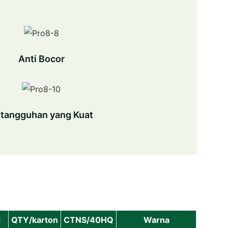
Anti Bocor
tangguhan yang Kuat
t
QTY/karton
CTNS/40HQ
Warna