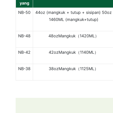
yang
NB-50
44oz (mangkuk + tutup + sisipan)
50oz
1460ML (mangkuk+tutup)
NB-48
48ozMangkuk（1420ML）
NB-42
42ozMangkuk（1140ML）
NB-38
38ozMangkuk（1125ML）