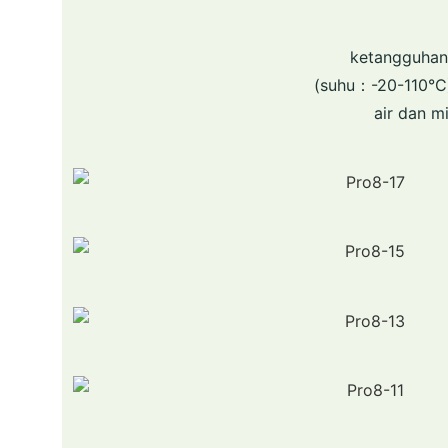
ketangguhan
(suhu：-20-110°C)
air dan m