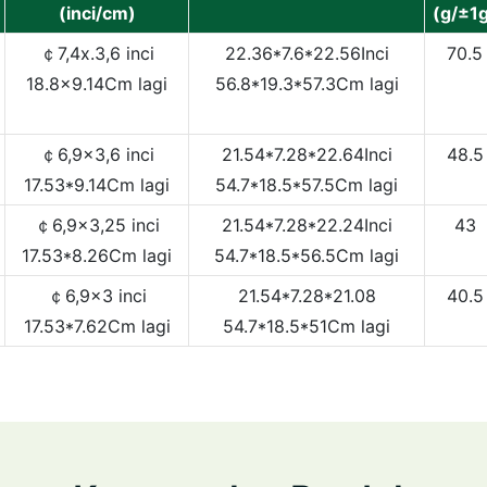
(inci/cm)
(g/±1
￠7,4x.3,6 inci
22.36*7.6*22.56Inci
70.5
18.8x9.14Cm lagi
56.8*19.3*57.3Cm lagi
￠6,9x3,6 inci
21.54*7.28*22.64Inci
48.5
17.53*9.14Cm lagi
54.7*18.5*57.5Cm lagi
￠6,9x3,25 inci
21.54*7.28*22.24Inci
43
17.53*8.26Cm lagi
54.7*18.5*56.5Cm lagi
￠6,9x3 inci
21.54*7.28*21.08
40.5
17.53*7.62Cm lagi
54.7*18.5*51Cm lagi