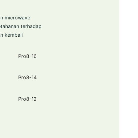
an microwave
etahanan terhadap
an kembali