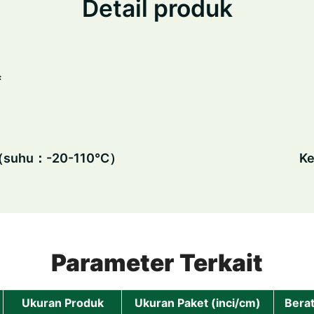
Detail produk
f
ve（suhu：-20-110℃）
Ke
Parameter Terkait
Ukuran Produk
Ukuran Paket (inci/cm)
Bera