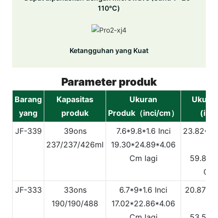
110℃)
Ketangguhan yang Kuat
Parameter produk
Barang
Kapasitas
Ukuran
Ukuran
yang
produk
Produk（inci/cm）
(inc
JF-339
39ons
7.6*9.8*1.6 Inci
23.82*10
237/237/426ml
19.30*24.89*4.06
In
Cm lagi
59.8*26
Cm 
JF-333
33ons
6.7*9*1.6 Inci
20.87*9.
190/190/488
17.02*22.86*4.06
In
Cm lagi
53.5*24