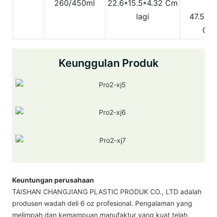
260/450ml
22.6*15.5*4.32 Cm
In
lagi
47.5*23
Cm 
Keunggulan Produk
Keuntungan perusahaan
TAISHAN CHANGJIANG PLASTIC PRODUK CO., LTD adalah
produsen wadah deli 6 oz profesional. Pengalaman yang
melimpah dan kemampuan manufaktur yang kuat telah