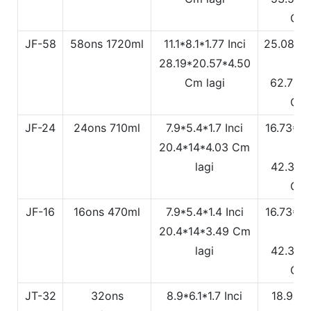
Cm 
JF-58
58ons
1720ml
11.1*8.1*1.77 Inci
25.08*11
28.19*20.57*4.50
In
Cm lagi
62.7*28
Cm 
JF-24
24ons
710ml
7.9*5.4*1.7 Inci
16.73*8.
20.4*14*4.03 Cm
In
lagi
42.3*21
Cm 
JF-16
16ons
470ml
7.9*5.4*1.4 Inci
16.73*8.
20.4*14*3.49 Cm
In
lagi
42.3*21
Cm 
JT-32
32ons
8.9*6.1*1.7 Inci
18.9*9.