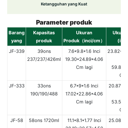
Ketangguhan yang Kuat
Parameter produk
Barang
Kapasitas
Ukuran
Ukuran
yang
produk
Produk（inci/cm）
(inc
JF-339
39ons
7.6*9.8*1.6 Inci
23.82*10
237/237/426ml
19.30*24.89*4.06
In
Cm lagi
59.8*26
Cm 
JF-333
33ons
6.7*9*1.6 Inci
20.87*9.
190/190/488
17.02*22.86*4.06
In
Cm lagi
53.5*24
Cm 
JF-58
58ons
1720ml
11.1*8.1*1.77 Inci
25.08*11