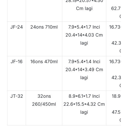
28.19*20.57*4.50
In
Cm lagi
62.7*28
Cm 
JF-24
24ons
710ml
7.9*5.4*1.7 Inci
16.73*8.
20.4*14*4.03 Cm
In
lagi
42.3*21
Cm 
JF-16
16ons
470ml
7.9*5.4*1.4 Inci
16.73*8.
20.4*14*3.49 Cm
In
lagi
42.3*21
Cm 
JT-32
32ons
8.9*6.1*1.7 Inci
18.9*9.
260/450ml
22.6*15.5*4.32 Cm
In
lagi
47.5*23
Cm 