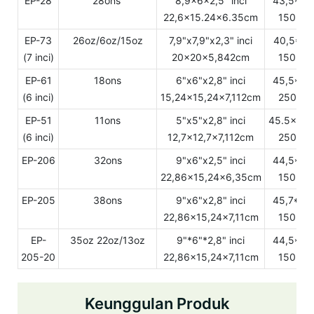
EP-28
28ons
8,9x6x2,5'' inci
43,5*23
22,6x15.24x6.35cm
150 set
EP-73
26oz/6oz/15oz
7,9"x7,9"x2,3" inci
40,5*21
(7 inci)
20x20x5,842cm
150 set
EP-61
18ons
6"x6"x2,8" inci
45,5*33
(6 inci)
15,24x15,24x7,112cm
250 set
EP-51
11ons
5"x5"x2,8" inci
45.5x28.
(6 inci)
12,7x12,7x7,112cm
250 set
EP-206
32ons
9"x6"x2,5" inci
44,5*24
22,86x15,24x6,35cm
150 set
EP-205
38ons
9"x6"x2,8" inci
45,7*24
22,86x15,24x7,11cm
150 set
EP-
35oz 22oz/13oz
9"*6"*2,8" inci
44,5*24
205-20
22,86x15,24x7,11cm
150 set
Keunggulan Produk