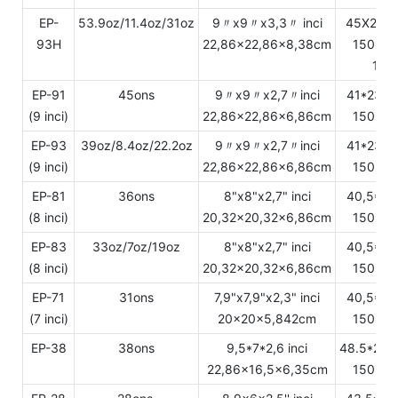
EP-
53.9oz/11.4oz/31oz
9〃x9〃x3,3〃 inci
45X24.2
93H
22,86x22,86x8,38cm
150 set
12.
EP-91
45ons
9〃x9〃x2,7〃inci
41*23.8
(9 inci)
22,86x22,86x6,86cm
150 set
EP-93
39oz/8.4oz/22.2oz
9〃x9〃x2,7〃inci
41*23.8
(9 inci)
22,86x22,86x6,86cm
150 set
EP-81
36ons
8"x8"x2,7" inci
40,5*22
(8 inci)
20,32x20,32x6,86cm
150 set
EP-83
33oz/7oz/19oz
8"x8"x2,7" inci
40,5*22
(8 inci)
20,32x20,32x6,86cm
150 set
EP-71
31ons
7,9"x7,9"x2,3" inci
40,5*21
(7 inci)
20x20x5,842cm
150 set
EP-38
38ons
9,5*7*2,6 inci
48.5*25.
22,86x16,5x6,35cm
150 set