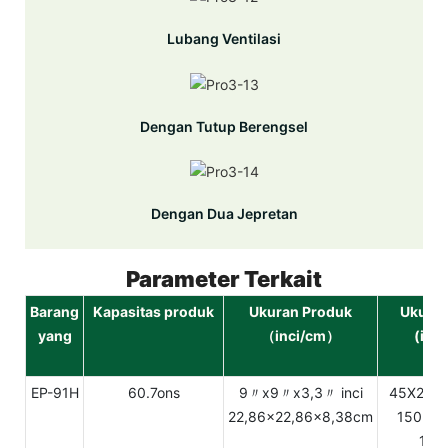
Lubang Ventilasi
Dengan Tutup Berengsel
Dengan Dua Jepretan
Parameter Terkait
Barang
Kapasitas produk
Ukuran Produk
Ukuran
yang
（inci/cm）
(inc
EP-91H
60.7ons
9〃x9〃x3,3〃 inci
45X24.2
22,86x22,86x8,38cm
150 set
12.