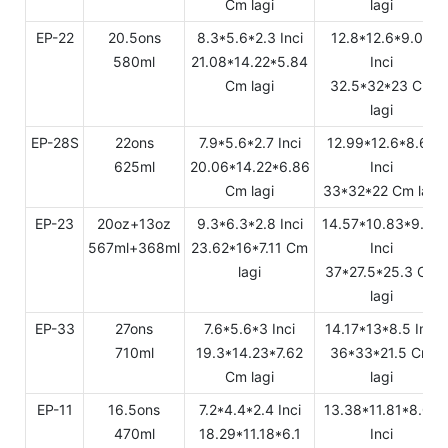
Cm lagi
lagi
EP-22
20.5ons
8.3*5.6*2.3 Inci
12.8*12.6*9.06
580ml
21.08*14.22*5.84
Inci
Cm lagi
32.5*32*23 Cm
lagi
EP-28S
22ons
7.9*5.6*2.7 Inci
12.99*12.6*8.66
625ml
20.06*14.22*6.86
Inci
Cm lagi
33*32*22 Cm lagi
EP-23
20oz+13oz
9.3*6.3*2.8 Inci
14.57*10.83*9.96
567ml+368ml
23.62*16*7.11 Cm
Inci
lagi
37*27.5*25.3 Cm
lagi
EP-33
27ons
7.6*5.6*3 Inci
14.17*13*8.5 Inci
710ml
19.3*14.23*7.62
36*33*21.5 Cm
Cm lagi
lagi
EP-11
16.5ons
7.2*4.4*2.4 Inci
13.38*11.81*8.07
470ml
18.29*11.18*6.1
Inci