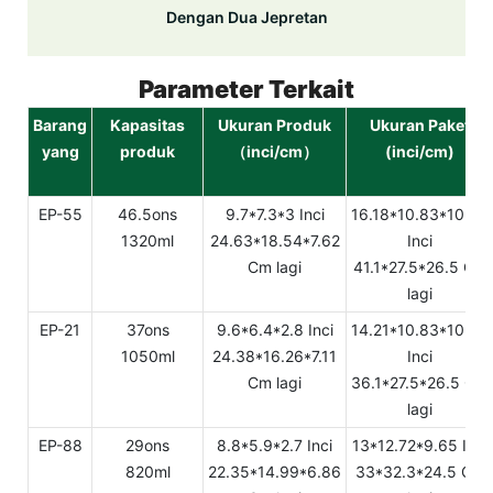
Dengan Dua Jepretan
Parameter Terkait
Barang
Kapasitas
Ukuran Produk
Ukuran Paket
yang
produk
（inci/cm）
(inci/cm)
EP-55
46.5ons
9.7*7.3*3 Inci
16.18*10.83*10.43
1320ml
24.63*18.54*7.62
Inci
Cm lagi
41.1*27.5*26.5 Cm
lagi
EP-21
37ons
9.6*6.4*2.8 Inci
14.21*10.83*10.43
1050ml
24.38*16.26*7.11
Inci
Cm lagi
36.1*27.5*26.5 Cm
lagi
EP-88
29ons
8.8*5.9*2.7 Inci
13*12.72*9.65 Inci
820ml
22.35*14.99*6.86
33*32.3*24.5 Cm