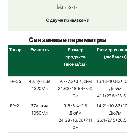
С двумя привязками
Связанные параметры
Товар
Емкость
Размер
Размер упаковки
продукта
(дюйм/см)
(дюйм/см)
EP-55
46.5унция
9.7*7.3*3 Дюйм
16.18*10.83*10.43
1320Мл
24.63*18.54*7.62
Дюйм
См
41.1*27.5*26.5 См
EP-21
37унция
9.6*6.4*2.8
14.21*10.83*10.43
1050Мл
Дюйм
Дюйм
24.38*16.26*7.11
36.1*27.5*26.5 См
См