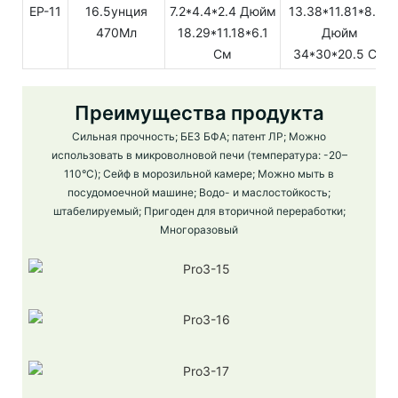
EP-11
16.5унция
7.2*4.4*2.4 Дюйм
13.38*11.81*8.07
470Мл
18.29*11.18*6.1
Дюйм
См
34*30*20.5 См
Преимущества продукта
Сильная прочность; БЕЗ БФА; патент ЛР; Можно
использовать в микроволновой печи (температура: -20–
110°C); Сейф в морозильной камере; Можно мыть в
посудомоечной машине; Водо- и маслостойкость;
штабелируемый; Пригоден для вторичной переработки;
Многоразовый