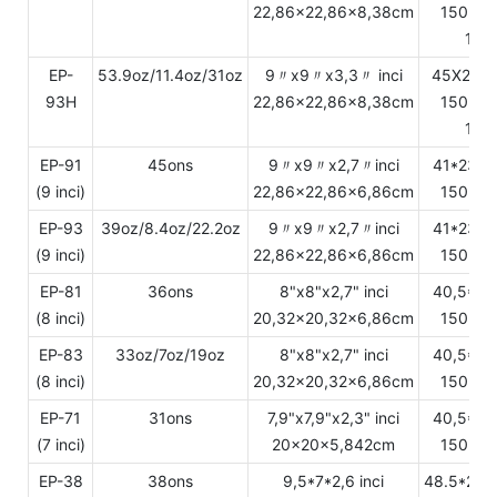
22,86x22,86x8,38cm
150 set
12.
EP-
53.9oz/11.4oz/31oz
9〃x9〃x3,3〃 inci
45X24.2
93H
22,86x22,86x8,38cm
150 set
12.
EP-91
45ons
9〃x9〃x2,7〃inci
41*23.8
(9 inci)
22,86x22,86x6,86cm
150 set
EP-93
39oz/8.4oz/22.2oz
9〃x9〃x2,7〃inci
41*23.8
(9 inci)
22,86x22,86x6,86cm
150 set
EP-81
36ons
8"x8"x2,7" inci
40,5*22
(8 inci)
20,32x20,32x6,86cm
150 set
EP-83
33oz/7oz/19oz
8"x8"x2,7" inci
40,5*22
(8 inci)
20,32x20,32x6,86cm
150 set
EP-71
31ons
7,9"x7,9"x2,3" inci
40,5*21
(7 inci)
20x20x5,842cm
150 set
EP-38
38ons
9,5*7*2,6 inci
48.5*25.