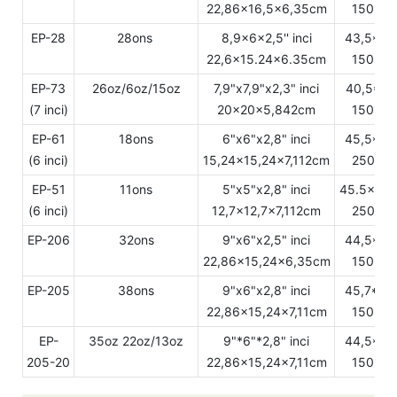
22,86x16,5x6,35cm
150 set
EP-28
28ons
8,9x6x2,5'' inci
43,5*23
22,6x15.24x6.35cm
150 set
EP-73
26oz/6oz/15oz
7,9"x7,9"x2,3" inci
40,5*21
(7 inci)
20x20x5,842cm
150 set
EP-61
18ons
6"x6"x2,8" inci
45,5*33
(6 inci)
15,24x15,24x7,112cm
250 set
EP-51
11ons
5"x5"x2,8" inci
45.5x28.
(6 inci)
12,7x12,7x7,112cm
250 set
EP-206
32ons
9"x6"x2,5" inci
44,5*24
22,86x15,24x6,35cm
150 set
EP-205
38ons
9"x6"x2,8" inci
45,7*24
22,86x15,24x7,11cm
150 set
EP-
35oz 22oz/13oz
9"*6"*2,8" inci
44,5*24
205-20
22,86x15,24x7,11cm
150 set