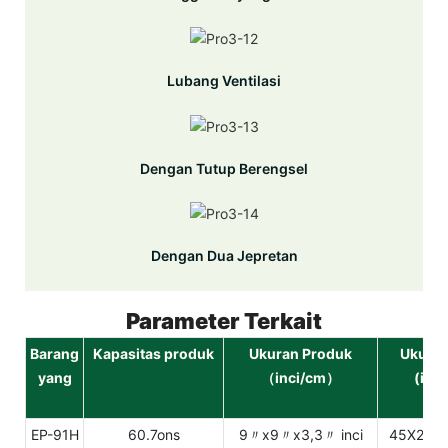
Lubang Ventilasi
Dengan Tutup Berengsel
Dengan Dua Jepretan
Parameter Terkait
Barang
Kapasitas produk
Ukuran Produk
Ukuran
yang
（inci/cm）
(inc
EP-91H
60.7ons
9〃x9〃x3,3〃 inci
45X24.2